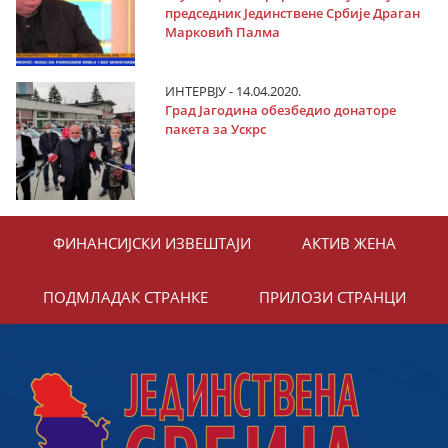
председник Јединствене Србије Драган
Марковић Палма
ИНТЕРВЈУ - 14.04.2020.
Град Јагодина обезбедио донаторе
пакета за Ускрс
ФИНАНСИЈСКИ ИЗВЕШТАЈИ
АКТИВ ЖЕНА
ПОДМЛАДАК СТРАНКЕ
ПРИЛОЗИ СТРАНЦИ