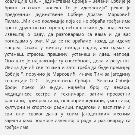
коалиције СПС – Јединствена Србија – Зелени Србије је
брига за сваког човека. То је идеологија“, рекао је
председник Јединствене Србије Драган Марковић
Палма. „Ми смо коалиција која се не обраћа грађанима
преко друштвених мрежа, већ долазимо да поднесемо
извештај о раду, да разговарамо са вама и да вас
погледамо у очи. И да се не враћамо назад, да идемо
напред. Свако у животу некада падне, али одмах и
устанеш, стресеш прашину, устанеш и идеш напред.
Оно што је најважније су способност, дела и резултат.
Ивица Дачић све то има и зато треба да буде премијер
Србије “, поручио је Марковић. Иначе Тим за Јагодину
коалиције СПС – Јединствена Србија – Зелени Србије
броји преко 50 људи, највећи број су лекари,
медицинске сестре и техничари, затим просветни
радници, привредници, пољопривредници, уметници,
културни и спортски радници, педагози и васпитачи и
сви они сваког дана у свим јагодинским месним
заједницама подносе извештај о раду и разговарају са
грађанима.