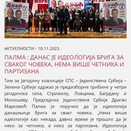
АКТУЕЛНОСТИ - 10.11.2023.
ПАЛМА : ДАНАС ЈЕ ИДЕОЛОГИЈА БРИГА ЗА
СВАКОГ ЧОВЕКА, НЕМА ВИШЕ ЧЕТНИКА И
ПАРТИЗАНА
Тим за Јагодину коалиције СПС – Јединствена Србија –
Зелени Србије одржао је предизборне трибине у четри
јагодинска села, Стрижилу, Ловцима, Багрдану и
Милошеву. Председник Јединствене Србије Драган
Марковић Палма је поручио да је идеологија
данашњице брига за свакг човека. „Нема више
идеологије као некада, давно време је прошло да је
неко за четнике, а неко за партизане. Идеологија