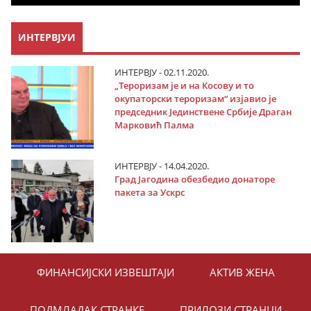
ИНТЕРВЈУИ
ИНТЕРВЈУ - 02.11.2020.
„Тероризам је и на Косову и то
окупаторски тероризам“ изјавио је
председник Јединствене Србије Драган
Марковић Палма
ИНТЕРВЈУ - 14.04.2020.
Град Јагодина обезбедио донаторе
пакета за Ускрс
ФИНАНСИЈСКИ ИЗВЕШТАЈИ
АКТИВ ЖЕНА
ПОДМЛАДАК СТРАНКЕ
ПРИЛОЗИ СТРАНЦИ