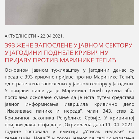
АКТУЕЛНОСТИ - 22.04.2021.
393 ЖЕНЕ ЗАПОСЛЕНЕ У ЈАВНОМ СЕКТОРУ
У ЈАГОДИНИ ПОДНЕЛЕ КРИВИЧНУ
ПРИЈАВУ ПРОТИВ МАРИНИКЕ ТЕПИЋ
Основном јавном тужилаштву у Јагодини данас су
предате 393 кривчне пријаве против Маринике Тепић,
од стране жена запослених у јавном сектору у Јагодини.
У пријави пише да је Мариника Тепић тужена због
постојања основане сумње да је иста путем средстава
јавног информисања извршила кривично дело
„Изазивање панике и нереда“, члан 343. став 2.
Кривичног законика Републике Србије. У кривичној
пријави даље стоји да је „Окривљена дана 11. 04. 2021.
године гостовала у емисији „Утисак недеље“ на
телевизији „НоваС“ и током једног од својих излагања