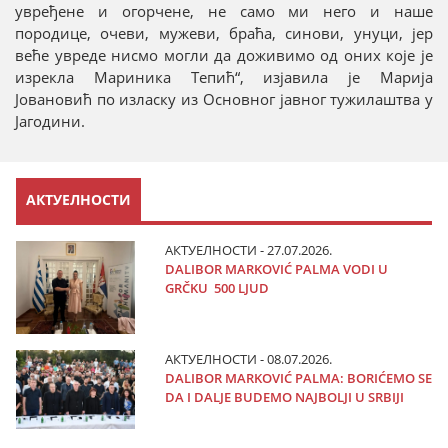
увређене и огорчене, не само ми него и наше
породице, очеви, мужеви, браћа, синови, унуци, јер
веће увреде нисмо могли да доживимо од оних које је
изрекла Мариника Тепић“, изјавила је Марија
Јовановић по изласку из Основног јавног тужилаштва у
Јагодини.
АКТУЕЛНОСТИ
АКТУЕЛНОСТИ - 27.07.2026.
DALIBOR MARKOVIĆ PALMA VODI U
GRČKU 500 LJUD
АКТУЕЛНОСТИ - 08.07.2026.
DALIBOR MARKOVIĆ PALMA: BORIĆEMO SE
DA I DALJE BUDEMO NAJBOLJI U SRBIJI