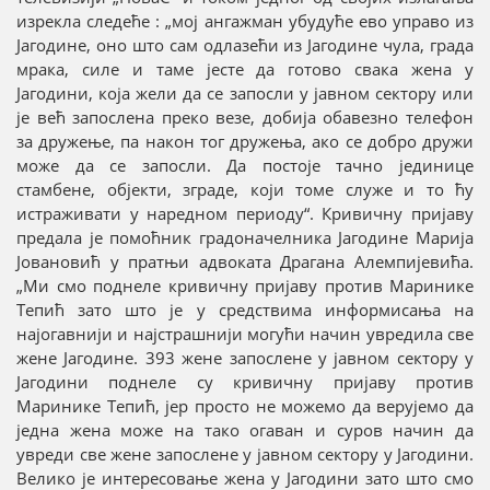
изрекла следеће : „мој ангажман убудуће ево управо из
Јагодине, оно што сам одлазећи из Јагодине чула, града
мрака, силе и таме јесте да готово свака жена у
Јагодини, која жели да се запосли у јавном сектору или
је већ запослена преко везе, добија обавезно телефон
за дружење, па након тог дружења, ако се добро дружи
може да се запосли. Да постоје тачно јединице
стамбене, објекти, зграде, који томе служе и то ћу
истраживати у наредном периоду“. Кривичну пријаву
предала је помоћник градоначелника Јагодине Марија
Јовановић у пратњи адвоката Драгана Алемпијевића.
„Ми смо поднеле кривичну пријаву против Маринике
Тепић зато што је у средствима информисања на
најогавнији и најстрашнији могући начин увредила све
жене Јагодине. 393 жене запослене у јавном сектору у
Јагодини поднеле су кривичну пријаву против
Маринике Тепић, јер просто не можемо да верујемо да
једна жена може на тако огаван и суров начин да
увреди све жене запослене у јавном сектору у Јагодини.
Велико је интересовање жена у Јагодини зато што смо