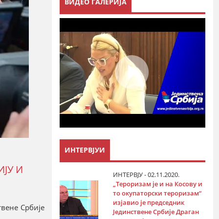
ВИДЕО ГАЛЕРИЈА
ИНТЕРВЈУИ
ЈУ И
ИНТЕРВЈУ - 02.11.2020.
„Тероризам је и на Косову и
то окупаторски тероризам“
изјавио је председник
твене Србије
Јединствене Србије Драган