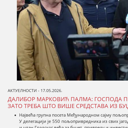
АКТУЕЛНОСТИ - 17.05.2026.
ДАЛИБОР МАРКОВИЋ ПАЛМА: ГОСПОДА П
ЗАТО ТРЕБА ШТО ВИШЕ СРЕДСТАВА ИЗ Б
Највећа групна посета Међународном сајму пољопри
У делегацији је 550 пољопривредника из свих јаго
и члан Градског већа за буџет, привреду и инвес