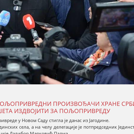
ОЉОПРИВРЕДНИ ПРОИЗВОЂАЧИ ХРАНЕ СРБИ
УЏЕТА ИЗДВОЈИТИ ЗА ПОЉОПРИВРЕДУ
вреде у Новом Саду стигла је данас из Јагодине.
динских села, а на челу делегације је потпредседник Јединс
тиције Далибор Марковић Палма.