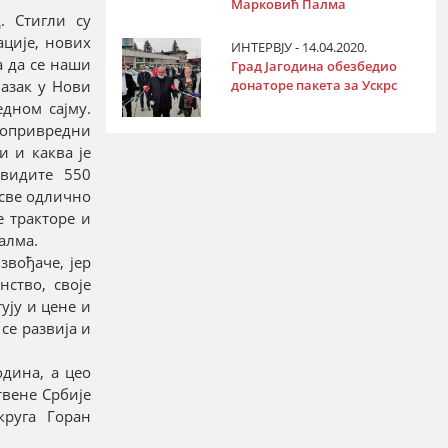
Марковић Палма
. Стигли су
ције, нових
ИНТЕРВЈУ - 14.04.2020.
а да се наши
Град Јагодина обезбедио
донаторе пакета за Ускрс
азак у Нови
едном сајму.
опривредни
и и каква је
 видите 550
 све одлично
е тракторе и
алма.
звођаче, јер
ство, своје
ују и цене и
се развија и
дина, а цео
твене Србије
круга Горан