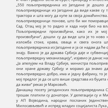
„550 пољопривредника из Јагодине је дошло 
пољопривредници из Јагодине да виде какве су 
трактора и шта могу да купе за своја домаћинства
пољопривредници понове, што би ми поморавци р
Сад. Отац мој је то радио и када није био на в
Пољопривредни произвођачи, како их је мо
произвођачи“, дошли су да виде шта је то ново 
изложба стоке, крава, оваца и свега онога 
пољопривредника из Јагодине и ја се надам да ће 
знају. Важно је да држава Србија даје и субвен
пољопривредну механизацију“, изјавио је данас 
„Ја апелујем на Владу Србије, министра пољоприв
они хране државу Србију и морамо да знамо да 
пољопривредно добро, има и једну фабрику, то ј
мој предлог је да се што више средстава из буџета
да живи“ рекао је Марковић.
Данашњу посету јагодинских пољопривредника Са
трошак платили су донатори. У делегацији су и М
у АП Војводина, народни посланик Јединстве
Милосављевић и испред младих социјалиста Лука 