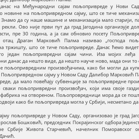
данас на Међународни сајам пољопривреде у Нови Сад
то новине на пољопривредном сајму, што се тиче механиза
. Знамо да су наше машине и механизација мало старији, п
екли. Ово није први пут да град Јагодина организује дол
ласти, пре 30 година, а ја сам обновио посету Пољопривр
ј отац Драган Марковић Палма називао „господа пољ
на тржишту, што се тиче пољопривреде. Данас ћемо видет
што један пољопривредни сајам чини. Иза мојих леђа
они данас да нешто виде, да нешто науче ново, мада они то
ције пољопривредним произвођачима, како би могли да куп
на Пољопривредном сајму у Новом Саду Далибор Марковић П
реде, да мало повећају субвенције за пољопривредне прои
сваки пољопривредни произвођач, који има своје газдин
е фабрика на отвореном. Пољопровредници мора да се пошт
 одвоји како би пољопривреда могла у Србији, несметано да 
јму пољопривреде у Новом Саду, организовао је град Јаго
ирослав Бошковић, председник Покрајинског одбора Јединс
не Србије Живота Старчевић, начелник Поморавског о
Дачић.