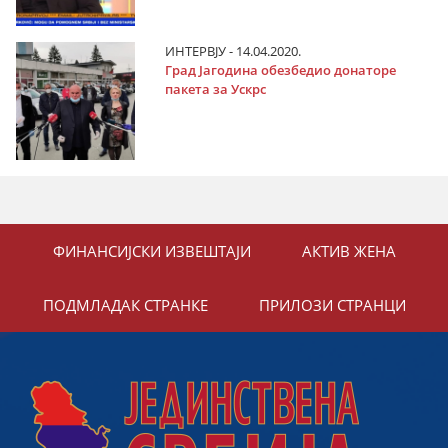
ИНТЕРВЈУ - 14.04.2020.
Град Јагодина обезбедио донаторе
пакета за Ускрс
ФИНАНСИЈСКИ ИЗВЕШТАЈИ
АКТИВ ЖЕНА
ПОДМЛАДАК СТРАНКЕ
ПРИЛОЗИ СТРАНЦИ