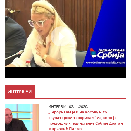
ИНТЕРВЈУИ
ИНТЕРВЈУ - 02.11.2020.
„Тероризам је и на Косову и то
окупаторски тероризам“ изјавио је
председник Јединствене Србије Драган
Марковић Палма