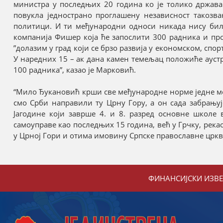
министра у последњих 20 година ко је толико држава 
повукла једнострано проглашену независност такозван
политици. И ти међународни односи никада нису били
компанија Фишер која ће запослити 300 радника и про
”долазим у град који се брзо развија у економском, спо
У наредних 15 – ак дана камен темељац положиће ауст
100 радника”, казао је Марковић.
“Мило Ђукановић крши све међународне норме једне међу
смо Срби направили ту Црну Гору, а он сада забрању
Јагодине који заврше 4. и 8. разред основне школе
самоуправе као последњих 15 година, већ у Грчку, рек
у Црној Гори и отима имовину Српске православне цркве
ФИНАНСИЈСКИ ИЗВ