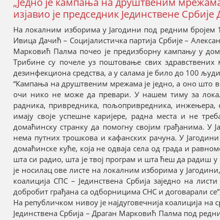
„Једно је кампања на друштвеним мрежама, 
изјавио је председник Јединствене Србиј
На локалним изборима у Јагодини под редним бројем 1
Ивица Дачић – Социјалистичка партија Србије – Алексан
Марковић Палма почео је предизборну кампању у дом
Трибине су почеле уз поштовање свих здравствених 
дезинфекциона средства, а у салама је било до 100 људи
“Кампања на друштвеним мрежама је једно, а оно што ви
очи нико не може да превари. У нашем тиму за локал
радника, привредника, пољопривредника, инжењера, с
имају своје успешне каријере, радна места и не тре
домаћинску странку да помогну својим грађанима. У Ј
нема путних трошкова и кафанских рачуна. У Јагодини б
домаћинске куће, која не одваја села од града и равном
шта си радио, шта је твој програм и шта ћеш да радиш 
је носилац ове листе на локалним изборима у Јагодини,
коалиција СПС – Јединствена Србија заједно на лист
добробит грађана са одборницима СНС и договарали се”,
На републичком нивоу је најдуговечнија коалиција на с
Јединствена Србија – Драган Марковић Палма под редним