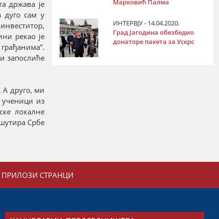
Марковић Палма
та држава је
а дуго сам у
ИНТЕРВЈУ - 14.04.2020.
инвеститор,
Град Јагодина обезбедио
ини рекао је
донаторе пакета за Ускрс
 грађанима”.
 и запослиће
 А друго, ми
 ученици из
ске локалне
 шутира Србе
ПРИЛОЗИ СТРАНЦИ