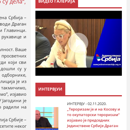
су дела“,
ВИДЕО ГАЛЕРИЈА
ена Србија –
 води Драган
и Главинци.
 рукавице и
алност. Ваше
 просветних
ди који сви
 дошли су у
а одборнике,
лиција је из
и такмичимо,
ИНТЕРВЈУИ
мо”, изјавио
 Јагодини је
ИНТЕРВЈУ - 02.11.2020.
о радили на
„Тероризам је и на Косову и
то окупаторски тероризам“
ија Србије –
изјавио је председник
Јединствене Србије Драган
сетите неког