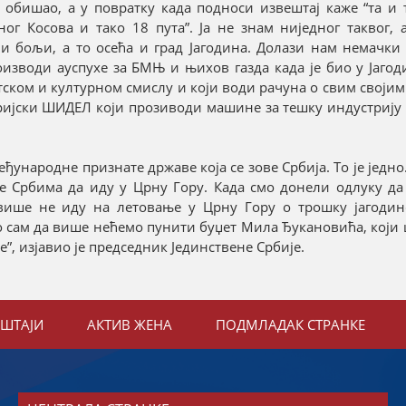
обишао, а у повратку када подноси извештај каже “та и 
ог Косова и тако 18 пута”. Ја не знам ниједног таквог, 
 бољи, а то осећа и град Јагодина. Долази нам немачки 
изводи ауспухе за БМЊ и њихов газда када је био у Јагод
ртском и културном смислу и који води рачуна о свим својим
ријски ШИДЕЛ који прозиводи машине за тешку индустрију
народне признате државе која се зове Србија. То је једно.
је Србима да иду у Црну Гору. Када смо донели одлуку да
 више не иду на летовање у Црну Гору о трошку јагодин
ао сам да више нећемо пунити буџет Мила Ђукановића, који
”, изјавио је председник Јединствене Србије.
ЕШТАЈИ
АКТИВ ЖЕНА
ПОДМЛАДАК СТРАНКЕ