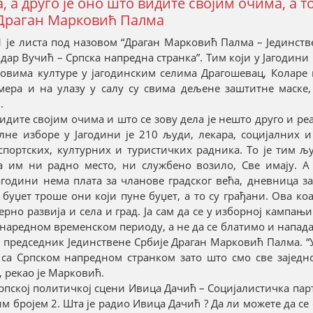
а друго је оно што видите својим очима, а то 
е Драган Марковић Палма
 је листа под назовом “Драган Марковић Палма – Јединств
дар Вучић – Српска напредна странка”. Тим који у Јагодини
овима културе у јагодинским селима Драгошевац, Коларе 
мера и на улазу у салу су свима дељене заштитне маске,
.
дите својим очима и што се зову дела је нешто друго и ре
не изборе у Јагодини је 210 људи, лекара, социјалних и
портских, културних и туристичких радника. То је тим љу
ба им ни радно место, ни службено возило, Све имају. А
агодини нема плата за чланове градског већа, дневница з
уџет троше они који пуне буџет, а то су грађани. Ова коа
ерно развија и села и град. Ја сам да се у изборној кампањ
у наредном временском периоду, а не да се блатимо и напада
 председник Јединствене Србије Драган Марковић Палма. “У
и са Српском напредном странком зато што смо све заједн
 рекао је Марковић.
рпској политичкој сцени Ивица Дачић – Социјалистичка парт
 бројем 2. Шта је радио Ивица Дачић ? Да ли можете да се 