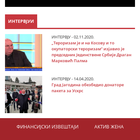
ИНТЕРВЈУИ
ИНТЕРВЈУ - 02.11.2020.
„Тероризам је и на Косову и то
окупаторски тероризам“ изјавио је
председник Јединствене Србије Драган
Марковић Палма
ИНТЕРВЈУ - 14.04.2020.
Град Јагодина обезбедио донаторе
пакета за Ускрс
ФИНАНСИЈСКИ ИЗВЕШТАЈИ
АКТИВ ЖЕНА