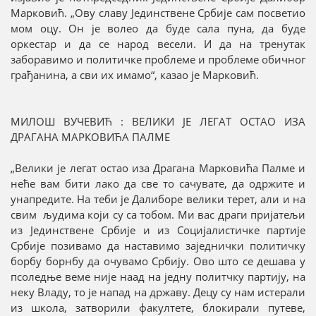
Марковић. „Ову славу Јединствене Србије сам посветио
мом оцу. Он је волео да буде сала пуна, да буде
оркестар и да се народ весели. И да на тренутак
заборавимо и политичке проблеме и проблеме обичног
грађанина, а сви их имамо“, казао је Марковић.
МИЛОШ ВУЧЕВИЋ : ВЕЛИКИ ЈЕ ЛЕГАТ ОСТАО ИЗА
ДРАГАНА МАРКОВИЋА ПАЛМЕ
„Велики је легат остао иза Драгана Марковића Палме и
неће вам бити лако да све то сачувате, да одржите и
унапредите. На теби је Далиборе велики терет, али и на
свим људима који су са тобом. Ми вас драги пријатељи
из Јединствене Србије и из Социјалистичке партије
Србије позивамо да наставимо заједнички политичку
борбу борнбу да очувамо Србију. Ово што се дешава у
псоледње веме није наад на једну политчку партију, на
неку Владу, то је напад на државу. Децу су нам истерали
из школа, затворили факултете, блокирали путеве,