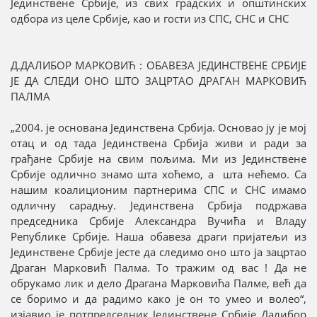
Јединствене Србије, из свих градских и општинских
одбора из целе Србије, као и гости из СПС, СНС и СНС
Д.ДАЛИБОР МАРКОВИЋ : ОБАВЕЗА ЈЕДИНСТВЕНЕ СРБИЈЕ
ЈЕ ДА СЛЕДИ ОНО ШТО ЗАЦРТАО ДРАГАН МАРКОВИЋ
ПАЛМА
„2004. је основана Јединствена Србија. Основао ју је мој
отац и од тада Јединствена Србија живи и ради за
грађане Србије на свим пољима. Ми из Јединствене
Србије одлично знамо шта хоћемо, а шта нећемо. Са
нашим коалиционим партнерима СПС и СНС имамо
одличну сарадњу. Јединствена Србија подржава
председника Србије Александра Вучића и Владу
Републике Србије. Наша обавеза драги пријатељи из
Јединствене Србије јесте да следимо оно што ја зацртао
Драган Марковић Палма. То тражим од вас ! Да не
обрукамо лик и дело Драгана Марковића Палме, већ да
се боримо и да радимо како је он то умео и волео“,
изјавио је потпредседник Јединствене Србије Далибор