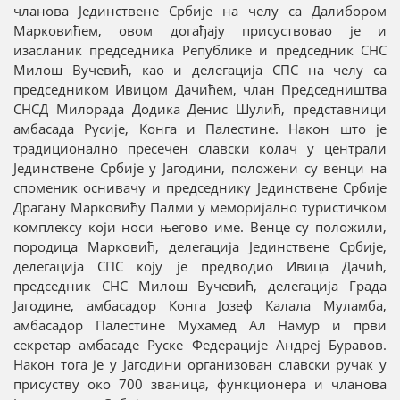
чланова Јединствене Србије на челу са Далибором
Марковићем, овом догађају присуствовао је и
изасланик председника Републике и председник СНС
Милош Вучевић, као и делегација СПС на челу са
председником Ивицом Дачићем, члан Председништва
СНСД Милорада Додика Денис Шулић, представници
амбасада Русије, Конга и Палестине. Након што је
традиционално пресечен славски колач у централи
Јединствене Србије у Јагодини, положени су венци на
споменик оснивачу и председнику Јединствене Србије
Драгану Марковићу Палми у меморијално туристичком
комплексу који носи његово име. Венце су положили,
породица Марковић, делегација Јединствене Србије,
делегација СПС коју је предводио Ивица Дачић,
председник СНС Милош Вучевић, делегација Града
Јагодине, амбасадор Конга Јозеф Калала Муламба,
амбасадор Палестине Мухамед Ал Намур и први
секретар амбасаде Руске Федерације Андреј Буравов.
Након тога је у Јагодини организован славски ручак у
присуству око 700 званица, функционера и чланова