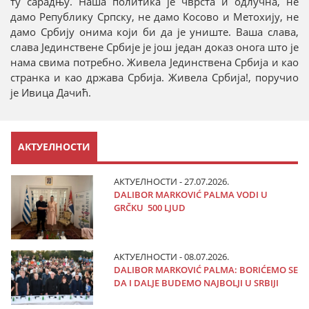
ту сарадњу. Наша политика је чврста и одлучна, не
дамо Републику Српску, не дамо Косово и Метохију, не
дамо Србију онима који би да је униште. Ваша слава,
слава Јединствене Србије је још један доказ онога што је
нама свима потребно. Живела Јединствена Србија и као
странка и као држава Србија. Живела Србија!, поручио
је Ивица Дачић.
АКТУЕЛНОСТИ
АКТУЕЛНОСТИ - 27.07.2026.
DALIBOR MARKOVIĆ PALMA VODI U
GRČKU 500 LJUD
АКТУЕЛНОСТИ - 08.07.2026.
DALIBOR MARKOVIĆ PALMA: BORIĆEMO SE
DA I DALJE BUDEMO NAJBOLJI U SRBIJI