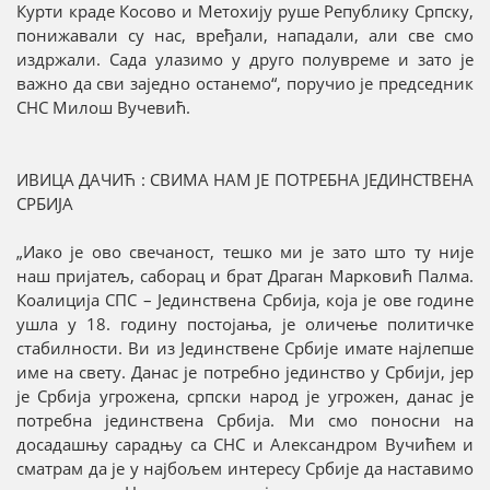
Курти краде Косово и Метохију руше Републику Српску,
понижавали су нас, вређали, нападали, али све смо
издржали. Сада улазимо у друго полувреме и зато је
важно да сви заједно останемо“, поручио је председник
СНС Милош Вучевић.
ИВИЦА ДАЧИЋ : СВИМА НАМ ЈЕ ПОТРЕБНА ЈЕДИНСТВЕНА
СРБИЈА
„Иако је ово свечаност, тешко ми је зато што ту није
наш пријатељ, саборац и брат Драган Марковић Палма.
Коалиција СПС – Јединствена Србија, која је ове године
ушла у 18. годину постојања, је оличење политичке
стабилности. Ви из Јединствене Србије имате најлепше
име на свету. Данас је потребно јединство у Србији, јер
је Србија угрожена, српски народ је угрожен, данас је
потребна јединствена Србија. Ми смо поносни на
досадашњу сарадњу са СНС и Александром Вучићем и
сматрам да је у најбољем интересу Србије да наставимо