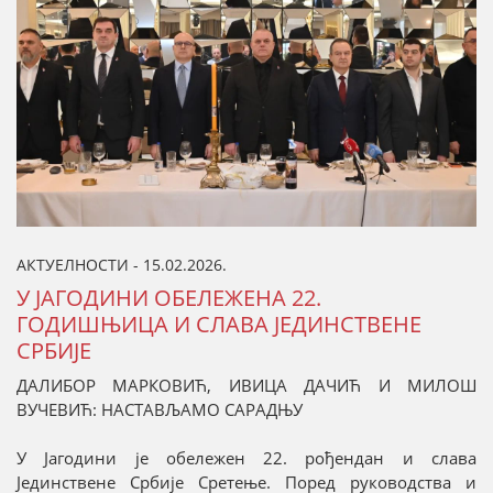
АКТУЕЛНОСТИ - 15.02.2026.
У ЈАГОДИНИ ОБЕЛЕЖЕНА 22.
ГОДИШЊИЦА И СЛАВА ЈЕДИНСТВЕНЕ
СРБИЈЕ
ДАЛИБОР МАРКОВИЋ, ИВИЦА ДАЧИЋ И МИЛОШ
ВУЧЕВИЋ: НАСТАВЉАМО САРАДЊУ
У Јагодини је обележен 22. рођендан и слава
Јединствене Србије Сретење. Поред руководства и