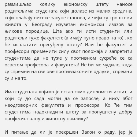
размишљао колику економску штету наносе
родитељима студената који долазе из малих средина,
који плаћају високе закупе станова, и чији су трошкови
живота у Београду изузетан економски изазов за
њихове породице. Шта ако ти исти студенти или
родитељи туже факултете (а имају пуно право на то) , ко
ће исплатити пресуђену штету? Или ће факултет и
професори применити силу свог положаја и запретити
студентима да не туже у противном сусреће се са
осветом професора и факултета! Не би ме чудило, када
су спремни на све ове противзаконите одлуке , спремни
су и на то.
Има студената којима је остао само дипломски испит, и
који су до сада могли да се запосле, а нису због
неодговорних факултета и професора. Ко ће тим
студентима надокнадити штету за пропуштену добру
професионалну и животну прилику?
И питање да ли је прекршен Закон о раду, јер је