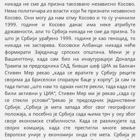
никада не сме да призна такозвано независно Косово.
Нема политичара из власти који ће признати независно
Косово. Они могу да нам отму Косово и то су учинили
1999. године и Косово данас има неке атрибуте
државности, али то Србија никада не сме да призна. То
што је Србији урађено 1999. године је као геноцид, то
никада не застарева. Косовски Албанци никада неће
формирати Заједницу српских општина. Мени је у
Вашингтону, када сам био на инаугурацији Доналда
Трампа за председника САД, бивши шеф ЦИА за Балкан
Стивен Мер рекао „када се вратите у Србију реците
својима да Бриселски споразум баце у корпу“. Ја сам га
тада питао „што нам то одмах нисте рекли, тада када сте
били активни у ЦИА“, Стивен Мер ми је рекао „сада су
се стекли услови“.“рекао је председник Јединствене
Србије. „Србија је мета запада због свог географског
положаја, а посебно је Србија сада њима трн у оку због
своје економске стабилности. Када се разликујете од
својих комшија, када сте престигли многе земље
Европске уније у економији онда сте мета. Србија је