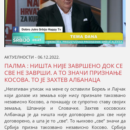
АКТУЕЛНОСТИ - 06.12.2022.
ПАЛМА : НИШТА НИЈЕ ЗАВРШЕНО ДОК СЕ
СВЕ НЕ ЗАВРШИ. А ТО ЗНАЧИ ПРИЗНАЊЕ
КОСОВА. ТО ЈЕ ЗАХТЕВ АЛБАНАЦА
„Негативан утисак на мене су оставили Борељ и Лајчак
који долазе из земаља које нису признале такозвано
независно Косово, а понашају се супротно ставу својих
земаља, Шпаније и Словачке. Захтев косовских
Албанаца је да ништа није договорено док све није
договорено, а шта је то „све“. То њихово „све“ значи да
Србија призна такозвано независно Косово. Србија