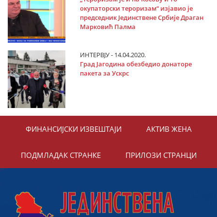
окупаторски тероризам“ изјавио је
председник Јединствене Србије Драган
Марковић Палма
ИНТЕРВЈУ - 14.04.2020.
Град Јагодина обезбедио донаторе
пакета за Ускрс
ФИНАНСИЈСКИ ИЗВЕШТАЈИ
АКТИВ ЖЕНА
ПОДМЛАДАК СТРАНКЕ
ПРИЛОЗИ СТРАНЦИ