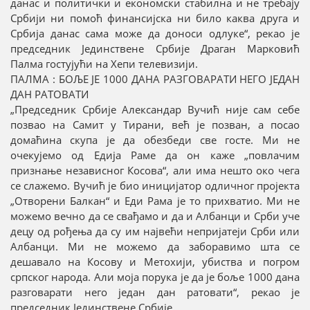
данас и политички и економски стабилна и не требају
Србији ни помоћ финансијска ни било каква друга и
Србија данас сама може да доноси одлуке“, рекао је
председник Јединствене Србије Драган Марковић
Палма гостујући на Хепи телевизији.
ПАЛМА : БОЉЕ ЈЕ 1000 ДАНА РАЗГОВАРАТИ НЕГО ЈЕДАН
ДАН РАТОВАТИ
„Председник Србије Александар Вучић није сам себе
позвао на Самит у Тирани, већ је позван, а посао
домаћина скупа је да обезбеди све госте. Ми не
очекујемо од Едија Раме да он каже „повлачим
признање независног Косова“, али има нешто око чега
се слажемо. Вучић је био иницијатор одличног пројекта
„Отворени Балкан“ и Еди Рама је то прихватио. Ми не
можемо вечно да се свађамо и да и Албанци и Срби уче
децу од рођења да су им највећи непријатеји Срби или
Албанци. Ми не можемо да заборавимо шта се
дешавало на Косову и Метохији, убиства и погром
српског народа. Али моја порука је да је боље 1000 дана
разговарати него један дан ратовати“, рекао је
председник Јединствене Србије.