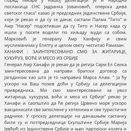
Поред лекара у нашој делегацији је и народна
посланица СНС Јадранка Јовановић, оперска дива
светског гласа" казао је председник Јединствене Србије,
који је рекао и да су се данас састали Палма "Тито" и
Амр "Насер" подсетивши да су Тито и Насер када су
ишли у посете водили по хиљаду људи са собом.
Марковић је генералу Амр Ханфију и свим
муслиманима у Египту и целом свету честитао Рамазан.
ХАНАФИ : ЗАИНТЕРЕСОВАНО СМО ЗА ЖИТАРИЦЕ,
КУКУРУЗ, ВОЋЕ И МЕСО ИЗ СРБИЈЕ
Генерал Амр Ханафи је рекао да је регија Сарм Ел Сеика
заинтересована да направи братски договор са
Јагодином као што је то направио Марса Алам. " Ја ћу
ускоро на Ваш позив доћи у Србију са делегацијом
привредника. Ми смо заинтересовани за увоз
житарица, кукуруза, воћа и меса из Србије" рекао је
Ханафи и саопштио да ће регија Црвено море ускоро
вакцинисати све запослене у хотелима и све туристичке
раднике. У српској делегацији на данашњем састанку
били су и потпредседница Скупштине Србије Марија
Јевђић из Јединствене Србије и њен партијски колега и