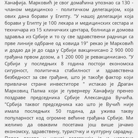
Ханафија. Марковић је свог домаћина упознао са 130 -
чланом медицинско - политичком делегацијом, која
ових дана борави у Египту. "У нашој делегацији која
борави у Египту је 100 лекара и медицинских сестара и
техничара из 15 клиничких центара, болница и домова
здравља из Србије и то су све здравствени радници са
прве линије одбране од ковида 19" рекао је Марковић
и додао да је до сада у Србији вакцинисано 2 900 000
грађана првом дозом, а 1 200 000 је ревакцинисано. "У
Србији у последњих 8 година постоји економска
сигурност, политичка стабилност и здравствена
безбедност за све грађане, што је такође фактор који
привлачи стране инвеститоре " истакао је Драган
Марковиц Палма који је гувернеру Ханафију пренео
поздраве председника Србије Александра Вучића.
"Србија таквог председника као што је Вучић није
имала последњих 50 година, да ужива такву
популарност код огромне већине грађана Србије. Ми
желимо да оваквим посетама још више јачамо
економску, здравствену, туристчку и културну сарадњу.