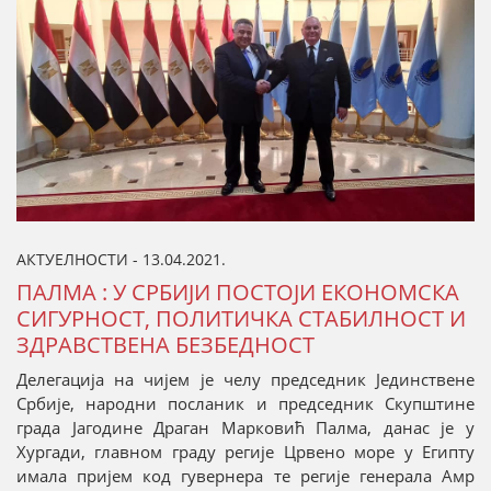
АКТУЕЛНОСТИ - 13.04.2021.
ПАЛМА : У СРБИЈИ ПОСТОЈИ ЕКОНОМСКА
СИГУРНОСТ, ПОЛИТИЧКА СТАБИЛНОСТ И
ЗДРАВСТВЕНА БЕЗБЕДНОСТ
Делегација на чијем је челу председник Јединствене
Србије, народни посланик и председник Скупштине
града Јагодине Драган Марковић Палма, данас је у
Хургади, главном граду регије Црвено море у Египту
имала пријем код гувернера те регије генерала Амр