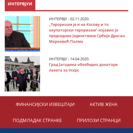
ИНТЕРВЈУИ
ИНТЕРВЈУ - 02.11.2020.
„Тероризам је и на Косову и то
окупаторски тероризам“ изјавио је
председник Јединствене Србије Драган
Марковић Палма
ИНТЕРВЈУ - 14.04.2020.
Град Јагодина обезбедио донаторе
пакета за Ускрс
ФИНАНСИЈСКИ ИЗВЕШТАЈИ
АКТИВ ЖЕНА
ПОДМЛАДАК СТРАНКЕ
ПРИЛОЗИ СТРАНЦИ