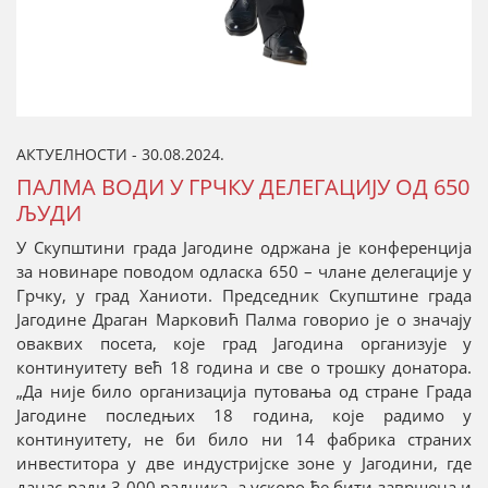
АКТУЕЛНОСТИ - 30.08.2024.
ПАЛМА ВОДИ У ГРЧКУ ДЕЛЕГАЦИЈУ ОД 650
ЉУДИ
У Скупштини града Јагодине одржана је конференција
за новинаре поводом одласка 650 – члане делегације у
Грчку, у град Ханиоти. Председник Скупштине града
Јагодине Драган Марковић Палма говорио је о значају
оваквих посета, које град Јагодина организује у
континуитету већ 18 година и све о трошку донатора.
„Да није било организација путовања од стране Града
Јагодине последњих 18 година, које радимо у
континуитету, не би било ни 14 фабрика страних
инвеститора у две индустријске зоне у Јагодини, где
данас ради 3 000 радника, а ускоро ће бити завршена и