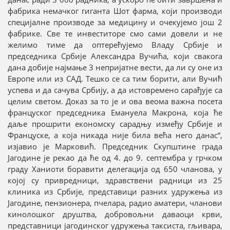
фабрика немачког гиганта Шот фарма, који производи
специјалне производе за медицину и очекујемо још 2
фабрике. Све те инвеститоре смо сами довели и не
желимо тиме да оптерећујемо Владу Србије и
председника Србије Александра Вучића, који свакога
дана добије најмање 3 непријатне вести, да ли су оне из
Европе или из САД. Тешко се са тим борити, али Вучић
успева и да сачува Србију, а да истовремено сарађује са
целим светом. Доказ за то је и ова веома важна посета
француског председника Емануела Макрона, која ће
даље прошрити економску сарадњу између Србије и
Француске, а која никада није била већа него данас“,
изјавио је Марковић. Председник Скупштине града
Јагодине је рекао да ће од 4. до 9. септембра у грчком
граду Ханиоти боравити делегација од 650 чланова, у
којој су привредници, здравствени радници из 25
клиника из Србије, представици разних удружења из
Јагодине, пензионера, пчелара, радио аматери, чланови
кинолошког друштва, добровољни даваоци крви,
представници јагодинског удружења таксиста, гљивара,