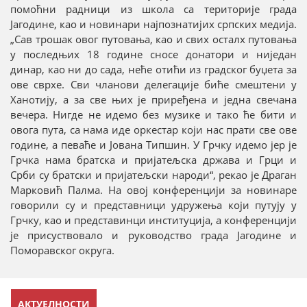
помоћни радници из школа са територије града
Јагодине, као и новинари најпознатијих српских медија.
„Сав трошак овог путовања, као и свих осталх путовања
у последњих 18 године сносе донатори и ниједан
динар, као ни до сада, неће отићи из градског буџета за
ове сврхе. Сви чланови делегације биће смештени у
Ханотију, а за све њих је приређена и једна свечана
вечера. Нигде не идемо без музике и тако ће бити и
овога пута, са нама иде оркестар који нас прати све ове
године, а певаће и Јована Типшин. У Грчку идемо јер је
Грчка нама братска и пријатељска држава и Грци и
Срби су братски и пријатељски народи“, рекао је Драган
Марковић Палма. На овој конференцији за новинаре
говорили су и представници удружења који путују у
Грчку, као и представинци институција, а конференцији
је присуствовало и руководство града Јагодине и
Поморавског округа.
АКТУЕЛНОСТИ