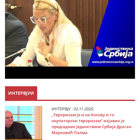
ИНТЕРВЈУИ
ИНТЕРВЈУ - 02.11.2020.
„Тероризам је и на Косову и то
окупаторски тероризам“ изјавио је
председник Јединствене Србије Драган
Марковић Палма