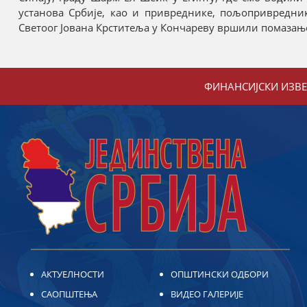
установа Србије, као и привреднике, пољопривредни
Светоог Јована Крститеља у Кончареву вршили помазање у
ФИНАНСИЈСКИ ИЗВ
АКТУЕЛНОСТИ
ОПШТИНСКИ ОДБОРИ
САОПШТЕЊА
ВИДЕО ГАЛЕРИЈЕ