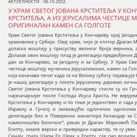
АКТУЕЛНОСТИ - 06.10.2022.
У ХРАМ СВЕТОГ ЈОВАНА КРСТИТЕЉА У КОН
КРСТИТЕЉА, А ИЗ ЈЕРУСАЛИМА ЧЕСТИЦЕ 
ОРИГИНАЛАН КАМЕН СА ГОЛГОТЕ
Храм Светог Јована Крститеља у Кончареву крај Јагоди
храмовима у Србији. Овај храм, чији је ктитор Драган
доласка моштију у присуству великог броја верника, 
Долазак ових моштију плод је делегација предвођених Д
дан за Кончарево, за Јагодину и за Србију. У Храм Све
честице моштију мученика Јерусалимских, камен са Голгот
која означава печат када се на Велику суботу појављује 
је нашој делегацији у посети Јерусалиму даривао лични
Светог Јована Крститеља у Кончареву стигле су из Гр
најзначајнијег после Господа Исуса Христа. Не веруј
Крститеља у Кончареву и по томе је јединствен и сада 
Израелу и Грчкој и захваљујћи одличним односима 
делегације био и Повереник манастира Хиландар за 
намесништва Беличког“, рекао је Драган Марковић Па
Египту, имале верски и привредни карактер, те су увек
Синају, граду Шарм Ел Шеик у Египту, где смо водили