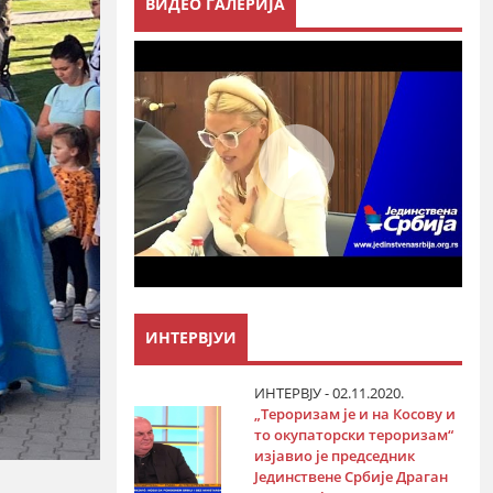
ВИДЕО ГАЛЕРИЈА
ИНТЕРВЈУИ
ИНТЕРВЈУ - 02.11.2020.
„Тероризам је и на Косову и
то окупаторски тероризам“
изјавио је председник
Јединствене Србије Драган