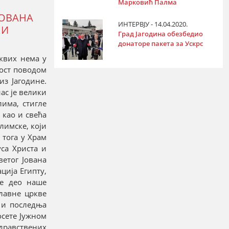
Марковић Палма
ЈОВАНА
ИНТЕРВЈУ - 14.04.2020.
 И
Град Јагодина обезбедио
донаторе пакета за Ускрс
аквих нема у
ност поводом
из Јагодине.
ас је велики
лима, стигле
 као и свећа
лимске, који
 тога у Храм
уса Христа и
ветог Јована
ција Египту,
је део наше
лавне цркве
 и последња
осете Јужном
здравствених