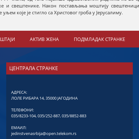
ке и свештенике. Након постављања моштију свештеници
љем које је стигло са Христовог гроба у Јерусалиму.
ЕШТАЈИ
АКТИВ ЖЕНА
ПОДМЛАДАК СТРАНКЕ
ЦЕНТРАЛА СТРАНКЕ
АДРЕСА:
ЛОЛЕ РИБАРА 14, 35000 ЈАГОДИНА
ТЕЛЕФОНИ:
035/8233-104
,
035/252-887
,
035/8852-883
ЕМАИЛ:
jedinstvenasrbija@open.telekom.rs