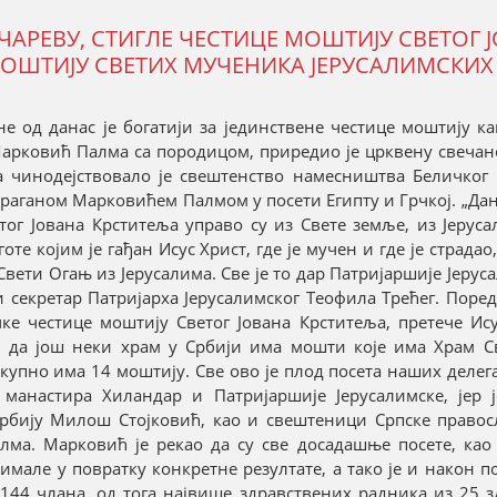
ЧАРЕВУ, СТИГЛЕ ЧЕСТИЦЕ МОШТИЈУ СВЕТОГ 
МОШТИЈУ СВЕТИХ МУЧЕНИКА ЈЕРУСАЛИМСКИХ
не од данас је богатији за јединствене честице моштију к
 Марковић Палма са породицом, приредио је црквену свеча
а чинодејствовало је свештенство намесништва Беличког 
раганом Марковићем Палмом у посети Египту и Грчкој. „Дан
тог Јована Крститеља управо су из Свете земље, из Јеруса
е којим је гађан Исус Христ, где је мучен и где је страдао,
Свети Огањ из Јерусалима. Све је то дар Патријаршије Јеруса
 секретар Патријарха Јерусалимског Теофила Трећег. Поред
чке честице моштију Светог Јована Крститеља, претече Ис
ем да још неки храм у Србији има мошти које има Храм С
укупно има 14 моштију. Све ово је плод посета наших делега
манастира Хиландар и Патријаршије Јерусалимске, јер 
Србију Милош Стојковић, као и свештеници Српске правос
лма. Марковић је рекао да су све досадашње посете, као
 имале у повратку конкретне резултате, а тако је и након п
 144 члана, од тога највише здравствених радника из 25 