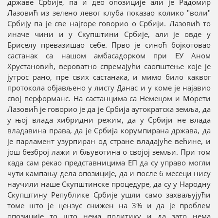
државе Србије, па и део опозиције али је Радомир
Лазовић из зелено левог клуба показао колико "воли"
Србију па је све најгоре говорио о Србији. Лазовић то
иначе чини и у Скупштини Србије, али је овде у
Бриселу превазишао себе. Прво је синоћ бојкотовао
састанак са нашом амбасадорком при ЕУ Аном
Хрустановић, вероватно спремајући саопштење које је
јутрос рано, пре свих састанака, и мимо било каквог
протокола објављено у листу Данас и у коме је најавио
свој перформанс. На састанцима са Немецом и Морети
Лазовић је говорио је да је Србија аутократска земља, да
у њој влада хибридни режим, да у Србији не влада
владавина права, да је Србија корумпирана држава, да
је парламент узурпиран од стране владајуће већине, и
још безброј лажи и бљувотина о својој земљи. При том
када сам рекао представницима ЕП да су управо могли
чути кампању дела опозиције, да и после 6 месеци нису
научили наше Скупштинске процедуре, да су у Народну
Скупштину Републике Србије ушли само захваљујући
томе што је цензус снижен на 3% и да је проблем
опозиције то што нема политику и да зато нема