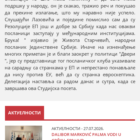
подршку у народу, он је скакао, тражио реч и покушао
да прекине излагање, што му наравно није успело.
Слушајући Лазовића и поједине помислио сам да су
Резолуције ЕП још и добре за Србију када нас овакви
посланици заступају у међународним институцијама.
Брука! " изјавио је Живота Старчевић, народни
посланик Јединствене Србије. Иначе на изненађење
многих приметан је и благи заокрет у политици "Двери
", јер су представнице тог посланичког клуба указивале
на сарадњу са странкама у ЕП и непрестано понављале
да нису против ЕУ, већ да су странка евроскептика.
Делегација наставља са радом данас и сутра, када се
завршава ова Студијска посета.
АКТУЕЛНОСТИ
АКТУЕЛНОСТИ - 27.07.2026.
DALIBOR MARKOVIĆ PALMA VODI U