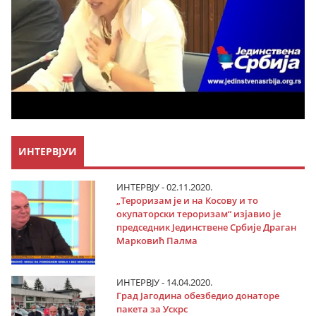
ИНТЕРВЈУИ
ИНТЕРВЈУ - 02.11.2020.
„Тероризам је и на Косову и то
окупаторски тероризам“ изјавио је
председник Јединствене Србије Драган
Марковић Палма
ИНТЕРВЈУ - 14.04.2020.
Град Јагодина обезбедио донаторе
пакета за Ускрс