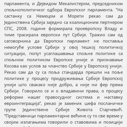
парламента, и Дејвидом Мекалистером, председником
спољнополитичког одбора Европског парламента. "На
састанку са Немецом и Морети рекао сам да
Јединствена Србија заједно са коалиционим пертнером
СПС, 2008. године формирала проевропску Владу и
тиме трасирала европски пут Србије. Тражио сам од
саговорника да Европски парламент не поставља
немогуће услове Србији у овој тешкој политичкој
ситуацији, попут усаглашавања спољне политике са
спољном политиком Европске уније и признавање
Косова као услов за чланство Србије у Европској унији.
Рекао сам да су са поља стандарда прешли на поље
политике у процесу придруживања Србије Европској
унији што свакако није добро, а није ни фер према
Србији. Говорило се и о владавини права, о процесу
реформи нашег правосудног система и наставку
евроинтеграција”, рекао је заменик шефа посланичке
групе Јединствене Србије Живота Старчевић.
“Представници парламентарне већине су то све време у
својим излагањима говорили о ставовима и позицији