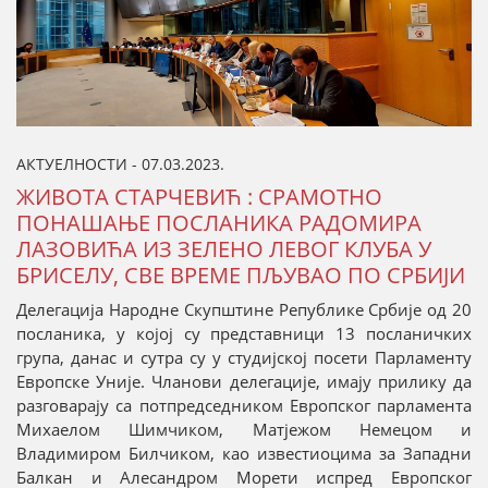
АКТУЕЛНОСТИ - 07.03.2023.
ЖИВОТА СТАРЧЕВИЋ : СРАМОТНО
ПОНАШАЊЕ ПОСЛАНИКА РАДОМИРА
ЛАЗОВИЋА ИЗ ЗЕЛЕНО ЛЕВОГ КЛУБА У
БРИСЕЛУ, СВЕ ВРЕМЕ ПЉУВАО ПО СРБИЈИ
Делегација Народне Скупштине Републике Србије од 20
посланика, у којој су представници 13 посланичких
група, данас и сутра су у студијској посети Парламенту
Европске Уније. Чланови делегације, имају прилику да
разговарају са потпредседником Европског парламента
Михаелом Шимчиком, Матјежом Немецом и
Владимиром Билчиком, као известиоцима за Западни
Балкан и Алесандром Морети испред Европског