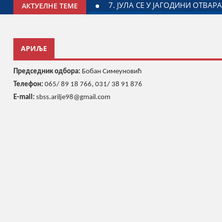
ЈАЛНИ ПАРК ДРАГАН МАРКОВИЋ ПАЛМА
МИНИСТАР ЂОРЂ
АКТУЕЛНЕ ТЕМЕ
АРИЉЕ
Председник одбора:
Бобан Симеуновић
Телефон:
065/ 89 18 766, 031/ 38 91 876
E-mail:
sbss.arilje98@gmail.com