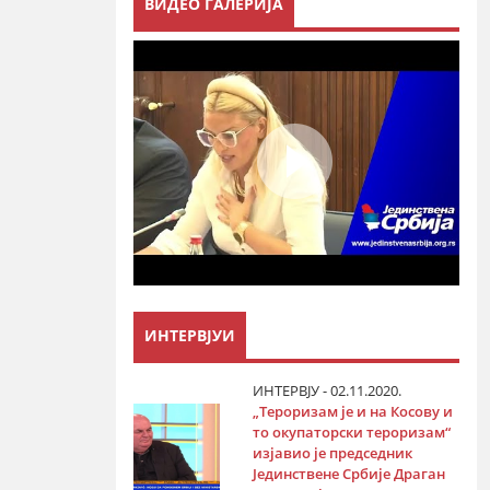
ВИДЕО ГАЛЕРИЈА
ИНТЕРВЈУИ
ИНТЕРВЈУ - 02.11.2020.
„Тероризам је и на Косову и
то окупаторски тероризам“
изјавио је председник
Јединствене Србије Драган