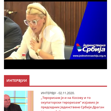
ИНТЕРВЈУИ
ИНТЕРВЈУ - 02.11.2020.
„Тероризам је и на Косову и то
окупаторски тероризам“ изјавио је
председник Јединствене Србије Драган