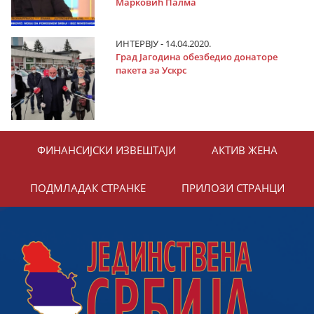
Марковић Палма
ИНТЕРВЈУ - 14.04.2020.
Град Јагодина обезбедио донаторе
пакета за Ускрс
ФИНАНСИЈСКИ ИЗВЕШТАЈИ
АКТИВ ЖЕНА
ПОДМЛАДАК СТРАНКЕ
ПРИЛОЗИ СТРАНЦИ