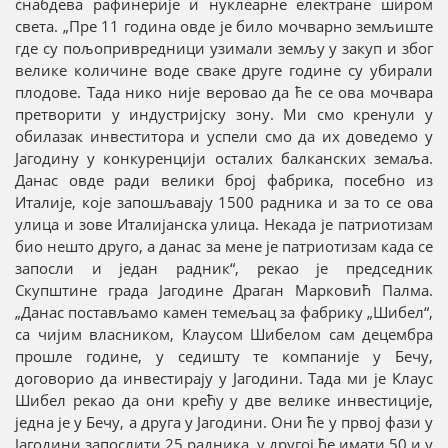
снабдева рафинерије и нуклеарне електране широм
света. „Пре 11 година овде је било мочварно земљиште
где су пољопривредници узимали земљу у закуп и због
велике количине воде сваке друге године су убирали
плодове. Тада нико није веровао да ће се ова мочвара
претворити у индустријску зону. Ми смо кренули у
обилазак инвеститора и успели смо да их доведемо у
Јагодину у конкуренцији осталих балканских земаља.
Данас овде ради велики број фабрика, посебно из
Италије, које запошљавају 1500 радника и за то се ова
улица и зове Италијанска улица. Некада је патриотизам
био нешто друго, а данас за мене је патриотизам када се
запосли и један радник“, рекао је председник
Скупштине града Јагодине Драган Марковић Палма.
„Данас постављамо камен темељац за фабрику „Шибел“,
са чијим власником, Клаусом Шибелом сам децембра
прошле године, у седишту те компаније у Бечу,
договорио да инвестирају у Јагодини. Тада ми је Клаус
Шибел рекао да они крећу у две велике инвестиције,
једна је у Бечу, а друга у Јагодини. Они ће у првој фази у
Јагодини запослити 25 радника, у другој ће имати 50 и у