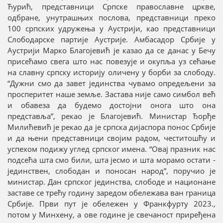
Ћурић, представници Српске православне цркве,
одбране, унутрашњих послова, представници преко
100 српских удружења у Аустрији, као представници
Слободарске партије Аустрије. Амбасадор Србије у
Аустрији Марко Благојевић је казао да се данас у Бечу
присећамо свега што нас повезује и окупља уз сећање
на славну српску историју оличену у борби за слободу.
“Дужни смо да завет јединства чувамо опредељени за
просперитет наше земље. Застава није само симбол већ
и обавеза да будемо достојни онога што она
представља”, рекао је Благојевић. Министар Ђорђе
Милићевић је рекао да је српска дијаспора понос Србије
и да њени представници својим радом, честитошћу и
успехом подижу углед српског имена. “Овај празник нас
подсећа шта смо били, шта јесмо и шта морамо остати -
јединствен, слободан и поносан народ”, поручио је
министар. Дан српског јединства, слободе и национане
заставе се трећу годину заредом обележава ван граница
Србије. Први пут је обележен у Франкфурту 2023.,
потом у Минхену, а ове године је свечаност приређена