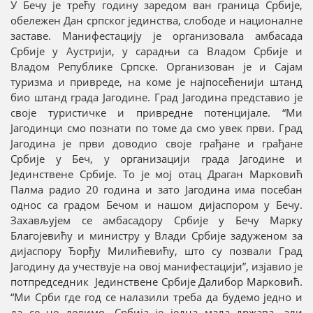
У Бечу је трећу годину заредом ван граница Србије,
обележен Дан српског јединства, слободе и националне
заставе. Манифестацију је организовала амбасада
Србије у Аустрији, у сарадњи са Владом Србије и
Владом Републике Српске. Организован је и Сајам
туризма и привреде, на коме је најпосећенији штанд
био штанд града Јагодине. Град Јагодина представио је
своје туристичке и привредне потенцијале. “Ми
Јагодинци смо познати по томе да смо увек први. Град
Јагодина је први доводио своје грађане и грађане
Србије у Беч, у организацији града Јагодине и
Јединствене Србије. То је мој отац Драган Марковић
Палма радио 20 година и зато Јагодина има посебан
однос са градом Бечом и нашом дијаспором у Бечу.
Захављујем се амбасадору Србије у Бечу Марку
Благојевићу и министру у Влади Србије задуженом за
дијаспору Ђорђу Милићевићу, што су позвали Град
Јагодину да учествује на овој манифестацији”, изјавио је
потпредседник Јединствене Србије Далибор Марковић.
“Ми Срби где год се налазили треба да будемо једно и
да се не делимо. Србија је једна мала држава, али