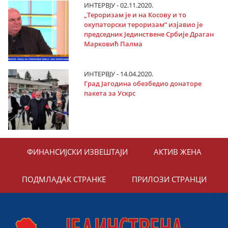
ИНТЕРВЈУ - 02.11.2020.
„Тероризам је и на Косову и то
окупаторски тероризам“ изјавио је
председник Јединствене Србије Драган
Марковић Палма
ИНТЕРВЈУ - 14.04.2020.
Град Јагодина обезбедио донаторе
пакета за Ускрс
ФИНАНСИЈСКИ ИЗВЕШТАЈИ
АКТИВ ЖЕНА
ПОДМЛАДАК СТРАНКЕ
ПРИЛОЗИ СТРАНЦИ