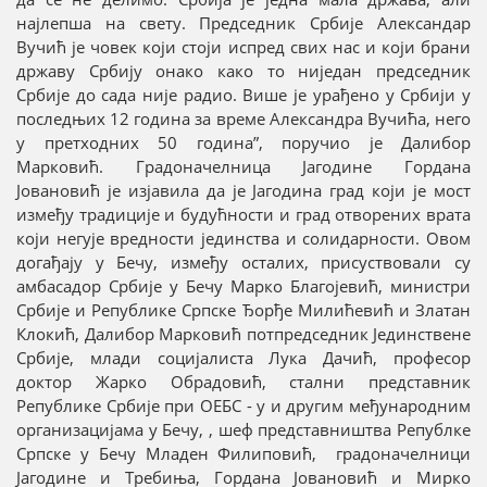
најлепша на свету. Председник Србије Александар
Вучић је човек који стоји испред свих нас и који брани
државу Србију онако како то ниједан председник
Србије до сада није радио. Више је урађено у Србији у
последњих 12 година за време Александра Вучића, него
у претходних 50 година”, поручио је Далибор
Марковић. Градоначелница Јагодине Гордана
Јовановић је изјавила да је Јагодина град који је мост
између традиције и будућности и град отворених врата
који негује вредности јединства и солидарности. Овом
догађају у Бечу, између осталих, присуствовали су
амбасадор Србије у Бечу Марко Благојевић, министри
Србије и Републике Српске Ђорђе Милићевић и Златан
Клокић, Далибор Марковић потпредседник Јединствене
Србије, млади социјалиста Лука Дачић, професор
доктор Жарко Обрадовић, стални представник
Републике Србије при ОЕБС - у и другим међународним
организацијама у Бечу, , шеф представништва Републке
Српске у Бечу Младен Филиповић, градоначелници
Јагодине и Требиња, Гордана Јовановић и Мирко