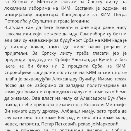
са Косова и Метохије гласати за Српску листу на
локалним изборима на КИМ. Састанак је одржан на
иницијативу директора Канцеларије за КИМ Петра
Петковића у Скупштини града Јагодина.
-Сигуран сам да ћете позвати и оне који рање нису
гласали или који не желе да иду. Сви избори су битни
али ови су најважнији за будућност Срба на КИМ када је
у питању локал, тамо где живе ваши рођаци и
пријатељи. За Српску листу треба гласати јер је
предводи председник Србије Александар Вучић и без
њега не би било ни 2 процента Срба на КИМ.
Спровођење социјалне политике на КИМ и све што се
плаћа је захваљујући Александру Вучићу. Имамо тежак
посао да се изборимо са западим политичарима да
сами доносимо и спроводимо одлуке о томе како ћемо
да живимо. Ова власт на челу са Алексадром Вучићем
никада неће признати независност Косова и Метохије.
Ви немате другу државу, Албанци имају, зато треба да
слушате оно што каже Београд и оно што каже млад
човек, патриота, Петар Петковић, рекао је Марковић.
Он је поменуо да су опозицони лидери у Србији