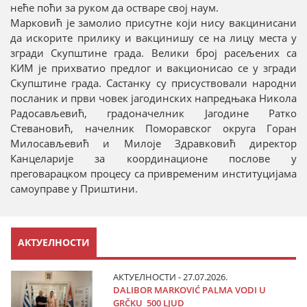
неће поћи за руком да остваре свој наум.
Марковић је замолио присутне који нису вакцинисани
да искорите прилику и вакцинишу се на лицу места у
згради Скупштине града. Велики број расељених са
КИМ је прихватио предлог и вакционисао се у згради
Скупштине града. Састанку су присуствовали народни
посланик и први човек јагодинских напредњака Никола
Радосављевић, градоначелник Јагодине Ратко
Стевановић, начелник Поморавског округа Горан
Милосављевић и Милоје Здравковић директор
Канцеларије за координационе послове у
преговарацком процесу са привременим институцијама
самоуправе у Приштини.
АКТУЕЛНОСТИ
АКТУЕЛНОСТИ - 27.07.2026.
DALIBOR MARKOVIĆ PALMA VODI U
GRČKU 500 LJUD