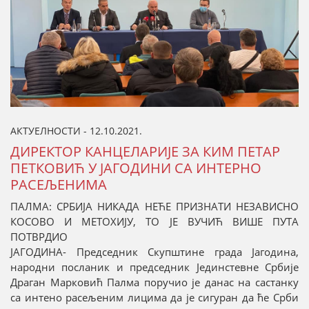
АКТУЕЛНОСТИ - 12.10.2021.
ДИРЕКТОР КАНЦЕЛАРИЈЕ ЗА КИМ ПЕТАР
ПЕТКОВИЋ У ЈАГОДИНИ СА ИНТЕРНО
РАСЕЉЕНИМА
ПАЛМА: СРБИЈА НИКАДА НЕЋЕ ПРИЗНАТИ НЕЗАВИСНО
КОСОВО И МЕТОХИЈУ, ТО ЈЕ ВУЧИЋ ВИШЕ ПУТА
ПОТВРДИО
ЈАГОДИНА- Председник Скупштине града Јагодина,
народни посланик и председник Јединстевне Србије
Драган Марковић Палма поручио је данас на састанку
са интено расељеним лицима да је сигуран да ће Срби