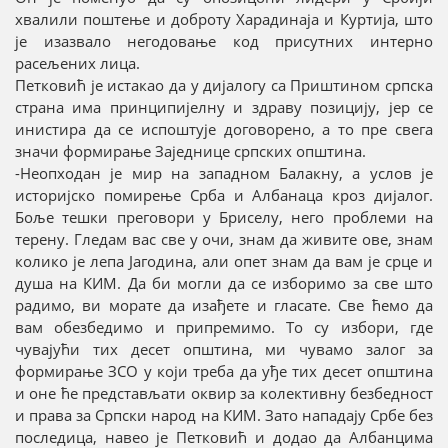
хвалили поштење и доброту Харадинаја и Куртија, што
је изазвало негодовање код присутних интерно
расељених лица.
Петковић је истакао да у дијалогу са Приштином српска
страна има принципијелну и здраву позицију, јер се
инистира да се испоштује договорено, а то пре свега
значи формирање Заједнице српских општина.
-Неопходан је мир на западном Балакну, а услов је
историјско помирење Срба и Албанаца кроз дијалог.
Боље тешки преговори у Бриселу, него проблеми на
терену. Гледам вас све у очи, знам да живите ове, знам
колико је лепа Јагодина, али опет знам да вам је срце и
душа на КИМ. Да би могли да се изборимо за све што
радимо, ви морате да изађете и гласате. Све ћемо да
вам обезбедимо и припремимо. То су избори, где
чувајући тих десет општина, ми чувамо залог за
формирање ЗСО у који треба да уђе тих десет општина
и оне ће представљати оквир за колективну безбедност
и права за Српски народ на КИМ. Зато нападају Србе без
последица, навео је Петковић и додао да Албанцима