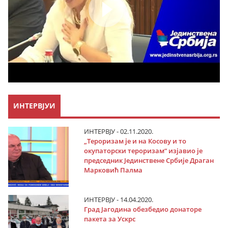
ИНТЕРВЈУИ
ИНТЕРВЈУ - 02.11.2020.
„Тероризам је и на Косову и то
окупаторски тероризам“ изјавио је
председник Јединствене Србије Драган
Марковић Палма
ИНТЕРВЈУ - 14.04.2020.
Град Јагодина обезбедио донаторе
пакета за Ускрс