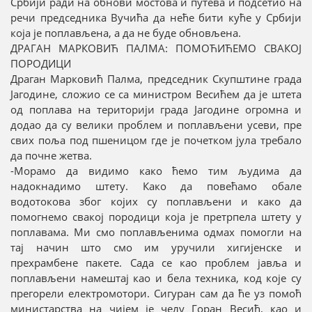
Србији ради на обнови мостова и путева и подсетио на
речи председника Вучића да неће бити куће у Србији
која је поплављена, а да не буде обновљена.
ДРАГАН МАРКОВИЋ ПАЛМА: ПОМОЋИЋЕМО СВАКОЈ
ПОРОДИЦИ
Драган Марковић Палма, председник Скупштине града
Јагодине, сложио се са министром Весићем да је штета
од поплава на територији града Јагодине огромна и
додао да су велики проблем и поплављени усеви, пре
свих поља под пшеницом где је почетком јула требало
да почне жетва.
-Морамо да видимо како ћемо тим људима да
надокнадимо штету. Како да повећамо обале
водотокова због којих су поплављени и како да
помогнемо свакој породици која је претрпела штету у
поплавама. Ми смо поплављенима одмах помогли на
тај начин што смо им уручили хигијенске и
прехрамбене пакете. Сада се као проблем јавља и
поплављени намештај као и бела техника, код које су
прегорели електромотори. Сигуран сам да ће уз помоћ
министарства на чијем је челу Горан Весић, као и