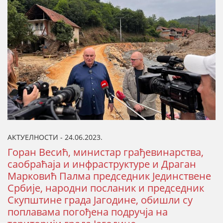
АКТУЕЛНОСТИ - 24.06.2023.
Горан Весић, министар грађевинарства,
саобраћаја и инфраструктуре и Драган
Марковић Палма председник Јединствене
Србије, народни посланик и председник
Скупштине града Јагодине, обишли су
поплавама погођена подручја на