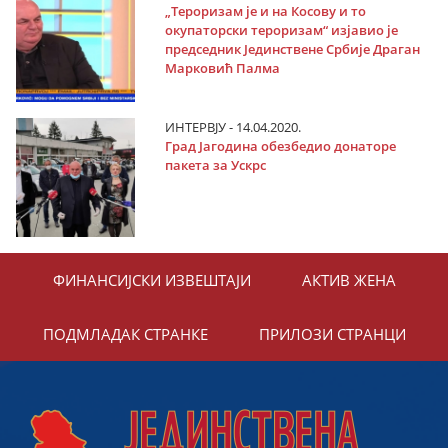
„Тероризам је и на Косову и то
окупаторски тероризам“ изјавио је
председник Јединствене Србије Драган
Марковић Палма
ИНТЕРВЈУ - 14.04.2020.
Град Јагодина обезбедио донаторе
пакета за Ускрс
ФИНАНСИЈСКИ ИЗВЕШТАЈИ
АКТИВ ЖЕНА
ПОДМЛАДАК СТРАНКЕ
ПРИЛОЗИ СТРАНЦИ