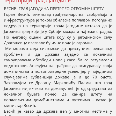
територији града Јагодине
ВЕСИЋ: ГРАД ЈАГОДИНА ПРЕТРПЕО ОГРОМНУ ШТЕТУ
Горан Весић, министар грађевинарства, саобраћаја и
инфраструктуре је током обиласка поплавом погођених
подручја на територији града Јагодине истакао да је
Јагодина град који је у Србији можда и најтеже страдао.
По његовој оцени штета коју су у јагодинском селу
Драгошевцу изазвале бујичне воде је огромна!
-Ми морамо сада системски да приступимо решавању
проблема и да држава заједно са локалним
самоуправама обезбеди новац како би се регулисали
водотокови. Апелујем на грађане да осигуравају своја
домаћинства и пољопривредне усеве, јер у појединим
случајевима субвенција државе је и до 70 одсто.
Захваљујем се Драгану Марковићу Палми што град
Јагодина није чекао на државу, већ је од средстава из
локалног буџета почео да санира штету на
поплављеним домаћинствима и путевима - казао је
министар Весић.
Весић је казао да држава већ у многим местима у