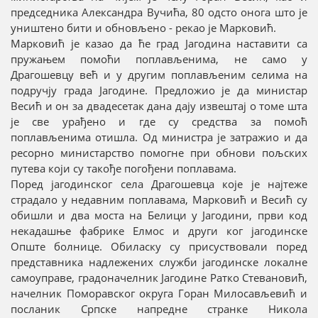
председника Александра Вучића, 80 одсто онога што је
уништено бити и обновљено - рекао је Марковић.
Марковић је казао да ће град Јагодина наставити са
пружањем помоћи поплављенима, не само у
Драгошевцу већ и у другим поплављеним селима на
подручју града Јагодине. Предложио је да министар
Весић и он за двадесетак дана дају извештај о томе шта
је све урађено и где су средства за помоћ
поплављенима отишла. Од министра је затражио и да
ресорно министарство помогне при обнови пољских
путева који су такође погођени поплавама.
Поред јагодинског села Драгошевца које је најтеже
страдало у недавним поплавама, Марковић и Весић су
обишли и два моста на Белици у Јагодини, први код
некадашње фабрике Елмос и други ког јагодинске
Опште болнице. Обиласку су присуствовали поред
представника надлежених служби јагодинске локалне
самоуправе, градоначелник Јагодине Ратко Стевановић,
начелник Поморавског округа Горан Милосављевић и
посланик Српске напредне странке Никола