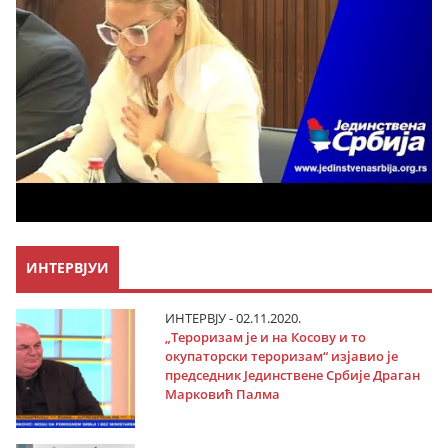
ИНТЕРВЈУИ
ИНТЕРВЈУ - 02.11.2020.
„Тероризам је и на Косову и то
окупаторски тероризам“ изјавио је
председник Јединствене Србије Драган
Марковић Палма