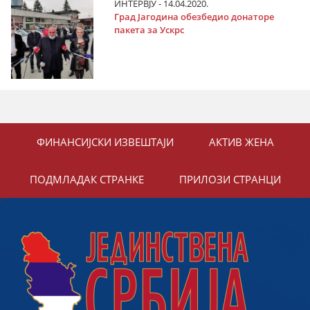
ИНТЕРВЈУ - 14.04.2020.
Град Јагодина обезбедио донаторе
пакета за Ускрс
ФИНАНСИЈСКИ ИЗВЕШТАЈИ
АКТИВ ЖЕНА
ПОДМЛАДАК СТРАНКЕ
ПРИЛОЗИ СТРАНЦИ