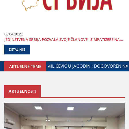
08.04.2025.
ЈEDINSTVENA SRBIЈA POZVALA SVOЈE ČLANOVE I SIMPATIZERE NA...
DETALJNIJE
NjE GRADA ЈAGODINE I MINISTARSTVA ZADUŽENOG ZA ODNOS
AKTUELNE TEME
AKTUELNOSTI