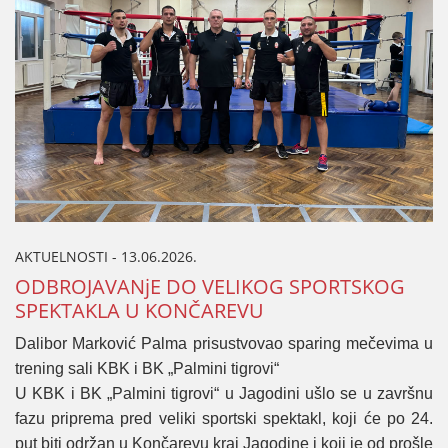
AKTUELNOSTI - 13.06.2026.
ODBROЈAVANjE DO VELIKOG SPORTSKOG
SPEKTAKLA U KONČAREVU
Dalibor Marković Palma prisustvovao sparing mečevima u
trening sali KBK i BK „Palmini tigrovi“
U KBK i BK „Palmini tigrovi“ u Јagodini ušlo se u završnu
fazu priprema pred veliki sportski spektakl, koјi će po 24.
put biti održan u Končarevu kraј Јagodine i koјi јe od prošle