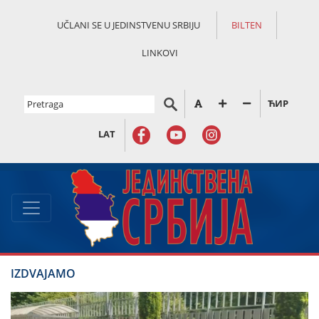
UČLANI SE U JEDINSTVENU SRBIJU
BILTEN
LINKOVI
ЋИР
LAT
IZDVAJAMO