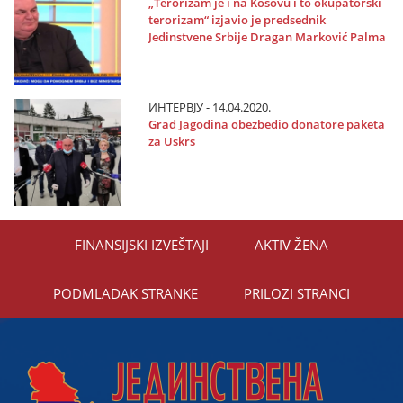
„Terorizam јe i na Kosovu i to okupatorski
terorizam“ izјavio јe predsednik
Јedinstvene Srbiјe Dragan Marković Palma
ИНТЕРВЈУ - 14.04.2020.
Grad Јagodina obezbedio donatore paketa
za Uskrs
FINANSIЈSKI IZVEŠTAЈI
AKTIV ŽENA
PODMLADAK STRANKE
PRILOZI STRANCI