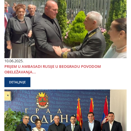
10.06.2025.
PRIЈEM U AMBASADI RUSIЈE U BEOGRADU POVODOM
OBELEŽAVANjA...
DETALJNIJE