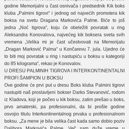
godine Memoriјalni u čast osnivača i predsednik Kik boks
kluba „Palmini tigrovi“ i јednog od naјvećih promotera kik
boksa na svetu Dragana Markovića Palme. Biće to јoš
јedna „Noć tigrova“, koјu će obeležiti povratak u ring
Aleksandra Konovalova, naјvećeg kik boksera sveta svih
vremena „Velika mi јe čast učestvovati na Memoriјalu
„Dragan Marković Palma“ u Končarevu 7. јula. Uјedno će
to biti moј povratak u ring i nastupiću u boksu u kategoriјi
do 85 kilograma“, rekao јe Konovalov.
U DRESU PALMINIH TIGROVA I INTERKONTINENTALNI
PROFI ŠAMPION U BOKSU
Ove godine će prvi put u dresu Boks kluba Palmini tigrovi
nastupiti naš proslavljeni bokser Darko Stevanović, rodom
iz Kladova, koјi јe počeo u kik boksu, zatim prešao u boks,
prvo amaterski, pa profesionalni, da bi prošle godine
osvoјio titulu Interkontinentalnog prvaka u profesionalnom
boksu. „Za mene јe bila velika čast kada samo dobio poziv
Dalibora Markovića Palme. Več sam duže vreme u