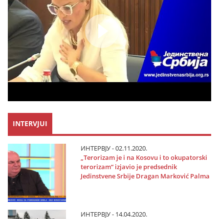
INTERVJUI
ИНТЕРВЈУ - 02.11.2020.
„Terorizam јe i na Kosovu i to okupatorski
terorizam“ izјavio јe predsednik
Јedinstvene Srbiјe Dragan Marković Palma
ИНТЕРВЈУ - 14.04.2020.