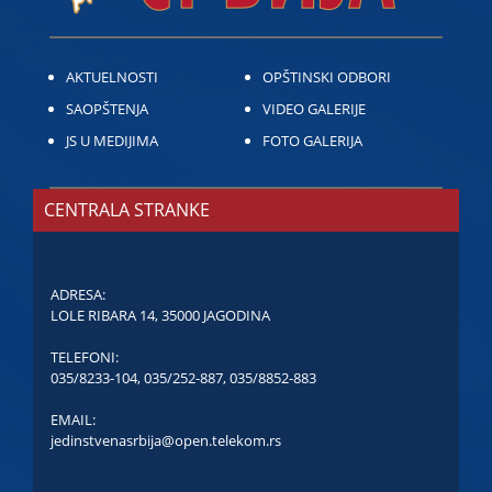
AKTUELNOSTI
OPŠTINSKI ODBORI
SAOPŠTENJA
VIDEO GALERIJE
JS U MEDIJIMA
FOTO GALERIJA
CENTRALA STRANKE
ADRESA:
LOLE RIBARA 14, 35000 JAGODINA
TELEFONI:
035/8233-104
,
035/252-887
,
035/8852-883
EMAIL:
jedinstvenasrbija@open.telekom.rs