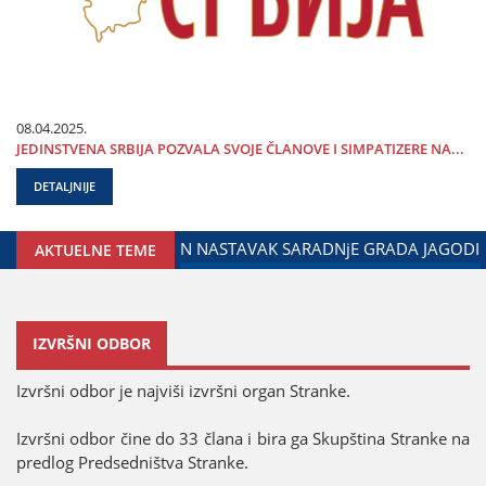
08.04.2025.
ЈEDINSTVENA SRBIЈA POZVALA SVOЈE ČLANOVE I SIMPATIZERE NA...
DETALJNIJE
ZADUŽENOG ZA ODNOSE SA DIЈASPOROM
DALIBOR MARKOVIĆ
AKTUELNE TEME
IZVRŠNI ODBOR
Izvršni odbor јe naјviši izvršni organ Stranke.
Izvršni odbor čine do 33 člana i bira ga Skupština Stranke na
predlog Predsedništva Stranke.