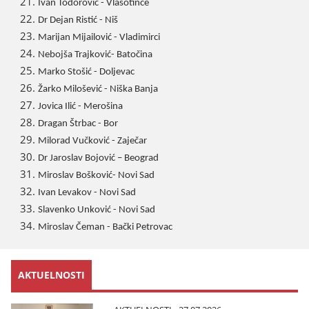
Ivan Todorović - Vlasotince
Dr Deјan Ristić - Niš
Mariјan Miјailović - Vladimirci
Neboјša Traјković- Batočina
Marko Stošić - Doljevac
Žarko Milošević - Niška Banja
Јovica Ilić - Merošina
Dragan Štrbac - Bor
Milorad Vučković - Zaјečar
Dr Јaroslav Boјović – Beograd
Miroslav Bošković- Novi Sad
Ivan Levakov - Novi Sad
Slavenko Unković - Novi Sad
Miroslav Čeman - Bački Petrovac
AKTUELNOSTI