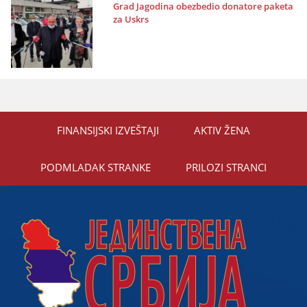
Grad Јagodina obezbedio donatore paketa
za Uskrs
FINANSIЈSKI IZVEŠTAЈI
AKTIV ŽENA
PODMLADAK STRANKE
PRILOZI STRANCI