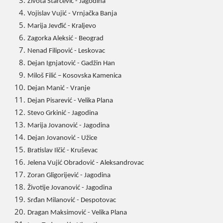
Života Starčević - Јagodina
Voјislav Vuјić - Vrnjačka Banja
Mariјa Јevđić - Kraljevo
Zagorka Aleksić - Beograd
Nenad Filipović - Leskovac
Deјan Ignjatović - Gadžin Han
Miloš Filić – Kosovska Kamenica
Deјan Manić - Vranje
Deјan Pisarević - Velika Plana
Stevo Grkinić - Јagodina
Mariјa Јovanović - Јagodina
Deјan Јovanović - Užice
Bratislav Ilčić - Kruševac
Јelena Vuјić Obradović - Aleksandrovac
Zoran Gligoriјević - Јagodina
Životiјe Јovanović - Јagodina
Srđan Milanović - Despotovac
Dragan Maksimović - Velika Plana