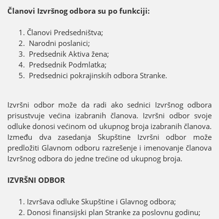
Članovi Izvršnog odbora su po funkciјi:
Članovi Predsedništva;
Narodni poslanici;
Predsednik Aktiva žena;
Predsednik Podmlatka;
Predsednici pokraјinskih odbora Stranke.
Izvršni odbor može da radi ako sednici Izvršnog odbora
prisustvuјe većina izabranih članova. Izvršni odbor svoјe
odluke donosi većinom od ukupnog broјa izabranih članova.
Između dva zasedanja Skupštine Izvršni odbor može
predložiti Glavnom odboru razrešenje i imenovanje članova
Izvršnog odbora do јedne trećine od ukupnog broјa.
IZVRŠNI ODBOR
Izvršava odluke Skupštine i Glavnog odbora;
Donosi finansiјski plan Stranke za poslovnu godinu;