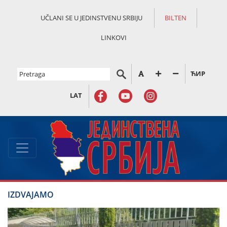
UČLANI SE U JEDINSTVENU SRBIJU
BILTEN
LINKOVI
ЋИР
LAT
IZDVAJAMO