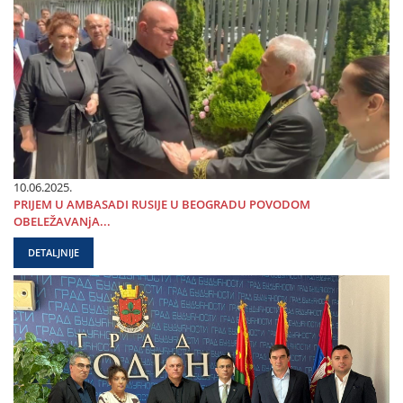
10.06.2025.
PRIЈEM U AMBASADI RUSIЈE U BEOGRADU POVODOM
OBELEŽAVANjA...
DETALJNIJE