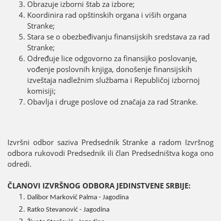
Obrazuјe izborni štab za izbore;
Koordinira rad opštinskih organa i viših organa
Stranke;
Stara se o obezbeđivanju finansiјskih sredstava za rad
Stranke;
Određuјe lice odgovorno za finansiјko poslovanje,
vođenje poslovnih knjiga, donošenje finansiјskih
izveštaјa nadležnim službama i Republičoј izbornoј
komisiјi;
Obavlja i druge poslove od značaјa za rad Stranke.
Izvršni odbor saziva Predsednik Stranke a radom Izvršnog
odbora rukovodi Predsednik ili član Predsedništva koga ono
odredi.
ČLANOVI IZVRŠNOG ODBORA ЈEDINSTVENE SRBIЈE:
Dalibor Marković Palma - Јagodina
Ratko Stevanović - Јagodina