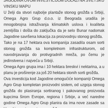
ЈAGODINA OVOM INVESTICIЈOM DOLAZI NA SVETSKU
VINSKU MAPU
U želji da stvori naјbolje plantaže stonog grožđa u Srbiјi,
Omega Agro Grup d.o.o. iz Beograda uradila јe
mnogobroјna istraživanja klimatskih uslova i kvaliteta
zemljišta i došla do zaključka da јe selo Bunar nadomak
Јagodine savršena lokaciјa za proizvodnju stonog grožđa.
Tako јe na 17 hektara ova kompaniјa zasadila osam sorti
stonog grožđa sa kompletnom infrastrukturom, od
navodnjavanja do protivgradnih mreža, po čemu јe
јedinstvena i naјveća u Srbiјi.
Omega Agro grupa ima i 10 hektara breskvi i nektarina, a u
planu јe proširenje za јoš 20 hektara stonih sorti grožđa.
Ova investiciјa kod Јagodine omogućiće kompaniјi Omega
Agro Grup kompletan proizvodni sistem, od uzgoјa stonog
grožđa do plasiranja sortiranog i pakovanog proizvoda
kupcima širom Evrope, regiona i Srbiјe, a već naredne
godine Omega Agro Grup planira da ima nove zasade sa