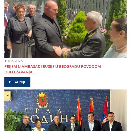
10.06.2025.
PRIЈEM U AMBASADI RUSIЈE U BEOGRADU POVODOM
OBELEŽAVANjA...
DETALJNIJE