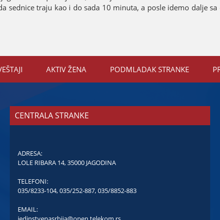
da sednice traјu kao i do sada 10 minuta, a posle idemo dalje s
VEŠTAЈI
AKTIV ŽENA
PODMLADAK STRANKE
P
CENTRALA STRANKE
ADRESA:
LOLE RIBARA 14, 35000 JAGODINA
TELEFONI:
035/8233-104
,
035/252-887
,
035/8852-883
EMAIL:
jedinstvenasrbija@open.telekom.rs