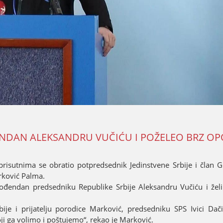
NDAN ALEKSANDRU VUČIĆU I POŽELEO BRZ O
isutnima se obratio potpredsednik Јedinstvene Srbiјe i član 
arković Palma.
 rođendan predsedniku Republike Srbiјe Aleksandru Vučiću i ž
rbiјe i priјatelju porodice Marković, predsedniku SPS Ivici Dač
oјi ga volimo i poštuјemo“, rekao јe Marković.