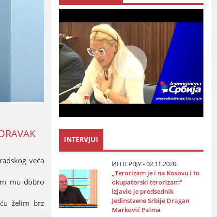
PORAVAK
INTERVJUI
Gradskog veća
ИНТЕРВЈУ - 02.11.2020.
„Terorizam јe i na Kosovu i to
elim mu dobro
okupatorski terorizam“
izјavio јe predsednik
Јedinstvene Srbiјe Dragan
iću želim brz
Marković Palma