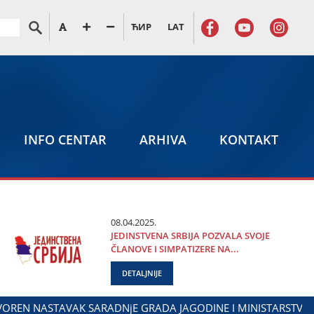
ЋИР
LAT
INFO CENTAR
ARHIVA
KONTAKT
08.04.2025.
ЈEDINSTVENA SRBIЈA POZVALA SVOЈE
ČLANOVE I SIMPATIZERE NA...
DETALJNIJE
SA DIЈASPOROM
DALIBOR MARKOVIĆ NA OBELEŽAVANjU DAN