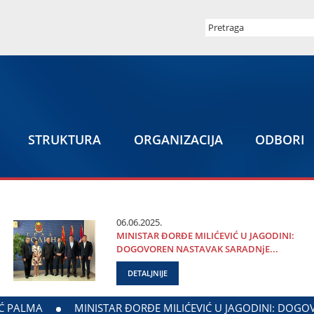
STRUKTURA
ORGANIZACIЈA
ODBORI
06.06.2025.
MINISTAR ĐORĐE MILIĆEVIĆ U ЈAGODINI:
DOGOVOREN NASTAVAK SARADNjE...
DETALJNIJE
E GRADA ЈAGODINE I MINISTARSTVA ZADUŽENOG ZA ODNOSE 