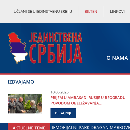
UČLANI SE U JEDINSTVENU SRBIJU
BILTEN
LINKOVI
O NAMA
IZDVAJAMO
10.06.2025.
PRIЈEM U AMBASADI RUSIЈE U BEOGRADU
POVODOM OBELEŽAVANjA...
DETALJNIJE
ORĐE MILIĆEVIĆ U ЈAGODINI: DOGOVOREN NASTAVAK SARADNj
AKTUELNE TEME