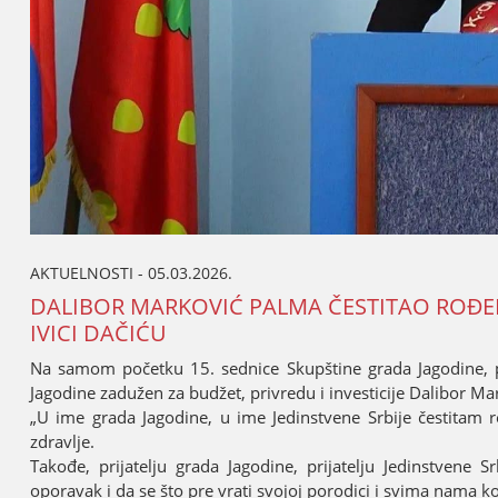
AKTUELNOSTI - 05.03.2026.
DALIBOR MARKOVIĆ PALMA ČESTITAO ROĐE
IVICI DAČIĆU
Na samom početku 15. sednice Skupštine grada Јagodine, pr
Јagodine zadužen za budžet, privredu i investiciјe Dalibor M
„U ime grada Јagodine, u ime Јedinstvene Srbiјe čestitam
zdravlje.
Takođe, priјatelju grada Јagodine, priјatelju Јedinstvene S
oporavak i da se što pre vrati svoјoј porodici i svima nama k