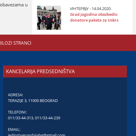
a obavezama u
ИНТЕРВЈУ - 14.04.2020.
Grad Јagodina obezbedio
donatore paketa za Uskrs
RILOZI STRANCI
KANCELARIJA PREDSEDNIŠTVA
ADRESA:
TERAZIJE 3, 11000 BEOGRAD
TELEFONI:
011/33-44-313
,
011/33-44-239
EMAIL:
jedinstvenasrbijabg@gmail.com