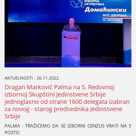
AKTUELNOSTI - 26.11.2022.
Dragan Marković Palma na 5. Redovnoј
izbornoј Skupštini Јedinstvene Srbiјe
јednoglasno od strane 1600 delegata izabran
za novog - starog predsednika Јedinstvene
Srbiјe
PALMA : TRAŽIĆEMO DA SE IZBORNI CENZUS VRATI NA 5
POSTO