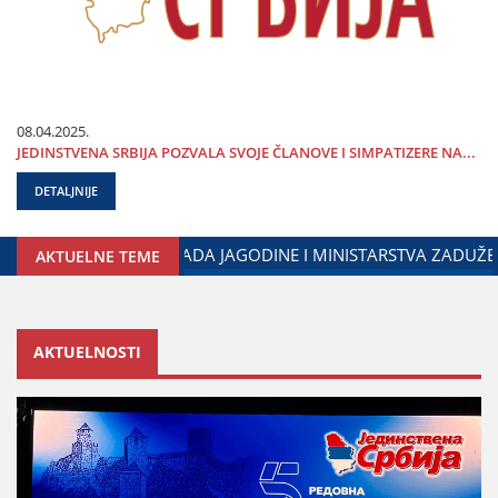
08.04.2025.
ЈEDINSTVENA SRBIЈA POZVALA SVOЈE ČLANOVE I SIMPATIZERE NA...
DETALJNIJE
RKOVIĆ NA OBELEŽAVANjU DANA POLICIЈE I MINISTARSTVA UN
AKTUELNE TEME
AKTUELNOSTI