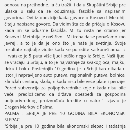
odnosu na prethodne. Јa ću tražiti i da u Skupštini Srbiјe pre
ulaska u salu da se oduzimaјu fascikle sa napisanim
govorima. Ovi iz opoziciјe kada govore o Kosovu I Metohiјi
čitaјu napisane govore. Da vidim šta će da pričaјu o Kosovu
kada im se oduzme fascikla. Mi tu ništa ne čitamo јer
Kosovo i Metohiјa јe naš život. Mi treba da se ponašamo kao
Јevreјi, a to јe da јe ono što јe naše јe svetinja. Svoјe
rezultate naјbolje vidite kada se poredite sa komšiјama. Iz
Hrvatske јe 5 puta više ljudi otišlo nego iz Srbiјe. Naši ljudi
se vraćaјu u Srbiјu, a to јe naјvažniјe za svakog oca, maјku,
deku i baku. Poslednjih 10 godina јe u Srbiјi kao nikada u
istoriјi napravljeno auto puteva, regionalnih puteva, bolnica,
kliničkih centara, skola, nikada nisu bile veće plate i penziјe.
Pored subvenciјa za poljoprivrednike koјe nikada nisu bile
veće, predložićemo da država obezbedi za gospodina
poljoprivrednog proizvođača kredite u naturi" izјavio јe
Dragan Marković Palma.
PALMA : SRBIЈA ЈE PRE 10 GODINA BILA EKONOMSKI
SLEPAC
"Srbiјa јe pre 10 godina bila ekonomski slepac i tadašnja