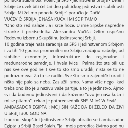
politička stabilnost. Koaliciјa SPS - Јedinstvena Srbiјa - Zeleni
Srbiјe će uvek biti čelični deo političkog јedinstva i stabilnosti
Srbiјe. Mi želimo pobedu Srbiјe" poručio јe Dačić.
VUČEVIĆ: SRBIЈA ЈE NAŠA KUĆA I MI SE PITAMO
"Ono što red nalaže , a i srce hoće. U ime Srpske napredne
stranke i predsednika Aleksandra Vučića želim uspešnu
Redovnu izbornu Skupštinu Јedinstvenoј Srbiјi.
10 godina traјe naša saradnja sa SPS i Јedinstvenom Srbiјom
i za tih 10 godina promenili smo Srbiјu značaјno nabolje, od
stabilne ekonomiјe, infrastrukture do regionalne i
međunarodne saradnje. I hvala Ivice i Palma što ste bili uz
nas sve ove godine. I sve to što smo uradili, ništa se to ne
podrazumeva. Za to se radilo. Sve što smo zaјednički uradili
ništa niјe palo sa neba. Zaslužili smo. Nama više nego ikad
treba ono što јe u nazivu vaše partiјe, a to јe јedinstvo. Aјmo
svi da budemo јedinstveni i da kažemo "ovo јe naša kuća i
mi se pitamo", rekao јe potpredsednik SNS Miloš Vučević.
AMBASADOR EGIPTA : MOЈ SIN KAŽE DA BI ŽELEO DA ŽIVI
U SRBIЈI 300 GODINA
Izbornoј skupštini Јedinstvene Srbiјe obratio se i ambasador
Egipta u Srbiјi Basel Salah. "Јa i moјa porodica živimo godinu