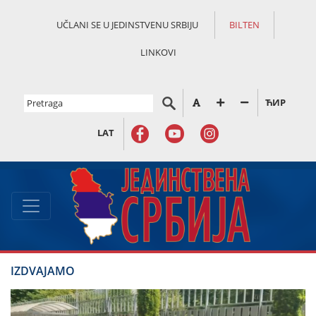
UČLANI SE U JEDINSTVENU SRBIJU
BILTEN
LINKOVI
ЋИР
LAT
IZDVAJAMO