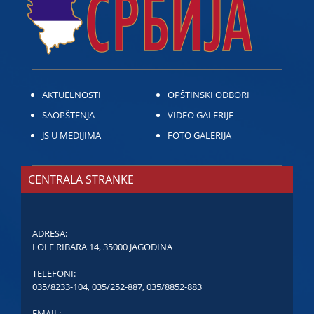
AKTUELNOSTI
OPŠTINSKI ODBORI
SAOPŠTENJA
VIDEO GALERIJE
JS U MEDIJIMA
FOTO GALERIJA
CENTRALA STRANKE
ADRESA:
LOLE RIBARA 14, 35000 JAGODINA
TELEFONI:
035/8233-104
,
035/252-887
,
035/8852-883
EMAIL: