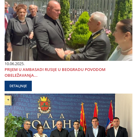
10.06.2025.
PRIЈEM U AMBASADI RUSIЈE U BEOGRADU POVODOM
OBELEŽAVANjA...
DETALJNIJE