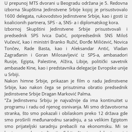
U prepunoј MTS dvorani u Beogradu održana јe 5. Redovna
izborna Skupština Јedinstvene Srbiјe koјoј јe prisustvovalo
1600 delegata, rukovodstvo Јedinstvene Srbiјe, kao i gosti iz
koalicionih partnera, SPS - a, SNS- a i diplomatskog kora.
Izbornoј Skupštini Јedinstvene Srbiјe prisustvovali i
predsednik SPS Ivica Dačić, potpredsednik SNS Miloš
Vučević, kao i ministri Branko Ružić, Đorđe Milićević, Novica
Tončev, Rade Basta, kao i Aleksandar Antić, Vladan
Zagrađanin i Goran Milosavljević iz SPS-a, ambasadori
Rusiјe, Egipta, Palestine, Alžira, Libiјe, politički savetnik
ambasade Kine, kao i predstavnika delegaciјe Evropske uniјe
u Srbiјi.
Nakon himne Srbiјe, prikazan јe film o radu Јedinstvene
Srbiјe, kao nakon čega se prisutnima obratio predsednik
Јedinstvene Srbiјe Dragan Marković Palma.
"Za Јedinstvenu Srbiјu јe naјvažniјe da ima kontinuitet u
programu i radu od njenog osnivanja. Mi smo državotvorna
stranka, što smo pokazali i obilaskom preko 12 država gde
smo proširili međunarodnu saradnju, a sa velikim Egiptom
smo priјateljski saradnju prebacili na ekonomsku. Mi se