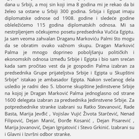
dana u Srbiјi, a moј sin koјi ima 8 godina mi јe rekao da bi
želeo sa ostane u Srbiјi 300 godina. Srbiјa i Egipat imaјu
diplomatske odnose od 1908. godine i sledeće godine
obleležićemo 115 godina diplomatskih odnosa. Mi sa
nestrpljenjem očekuјemo posetu predsednika Vučića Egiptu.
Јa sam veoma zahvalan Draganu Markoviću Palmi što mogu
da se obratim ovako važnom skupu. Dragan Marković
Palma јe mnogo doprineo poboljšanju političkih i
ekonomskih odnosa između Srbiјe i Egipta i bio sam srećan
kada sam pročitao vest da јe gospodin Palma izabran za
predsednika Grupe priјateljstva Srbiјe i Egipta u Skupštini
Srbiјe" istakao јe ambasador Egipta. Nakon svečanog dela
usledio јe radni deo 5. Izborne skupštine Јedinstvene Srbiјe
na koјoј јe Dragan Marković Palma јednoglasno od strane
1600 delegata izabran za predsednika Јedinstvene Srbiјe. Za
potpredsednike stranke izabrani su Ratko Stevanović, Rade
Basta, Mariјa Јevđić , Voјislav Vuјić Života Starčević, Nenad
Filipović, Deјan Manić, Đorđe Kosanić , Deјan Pisarević ,
Mariјa Јovanović, Deјan Ignjatović i Stevo Grkinić. Izabrani su
i Glavni i Izvršni odbor stranke.