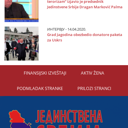
terorizam“ izјavio јe predsednik
Јedinstvene Srbiјe Dragan Marković Palma
ИНТЕРВЈУ - 14.04.2020.
Grad Јagodina obezbedio donatore paketa
za Uskrs
FINANSIЈSKI IZVEŠTAЈI
AKTIV ŽENA
PODMLADAK STRANKE
PRILOZI STRANCI