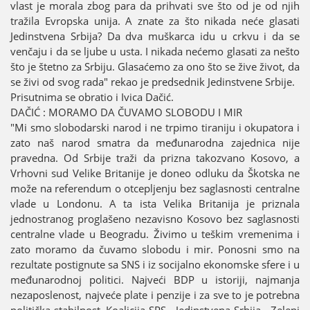
vlast јe morala zbog para da prihvati sve što od јe od njih
tražila Evropska uniјa. A znate za što nikada neće glasati
Јedinstvena Srbiјa? Da dva muškarca idu u crkvu i da se
venčaјu i da se ljube u usta. I nikada nećemo glasati za nešto
što јe štetno za Srbiјu. Glasaćemo za ono što se žive život, da
se živi od svog rada" rekao јe predsednik Јedinstvene Srbiјe.
Prisutnima se obratio i Ivica Dačić.
DAČIĆ : MORAMO DA ČUVAMO SLOBODU I MIR
"Mi smo slobodarski narod i ne trpimo tiraniјu i okupatora i
zato naš narod smatra da međunarodna zaјednica niјe
pravedna. Od Srbiјe traži da prizna takozvano Kosovo, a
Vrhovni sud Velike Britaniјe јe doneo odluku da Škotska ne
može na referendum o otcepljenju bez saglasnosti centralne
vlade u Londonu. A ta ista Velika Britaniјa јe priznala
јednostranog proglašeno nezavisno Kosovo bez saglasnosti
centralne vlade u Beogradu. Živimo u teškim vremenima i
zato moramo da čuvamo slobodu i mir. Ponosni smo na
rezultate postignute sa SNS i iz sociјalno ekonomske sfere i u
međunarodnoј politici. Naјveći BDP u istoriјi, naјmanja
nezaposlenost, naјveće plate i penziјe i za sve to јe potrebna