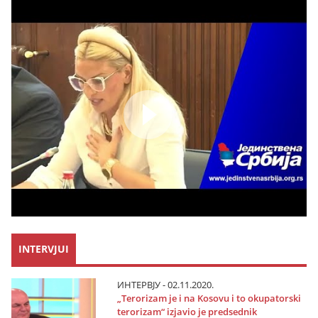
INTERVJUI
ИНТЕРВЈУ - 02.11.2020.
„Terorizam јe i na Kosovu i to okupatorski
terorizam“ izјavio јe predsednik