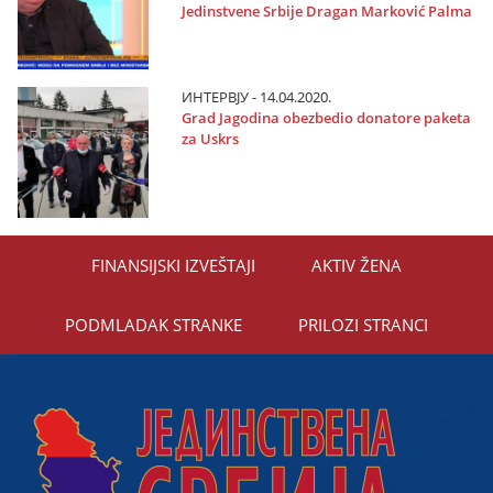
Јedinstvene Srbiјe Dragan Marković Palma
ИНТЕРВЈУ - 14.04.2020.
Grad Јagodina obezbedio donatore paketa
za Uskrs
FINANSIЈSKI IZVEŠTAЈI
AKTIV ŽENA
PODMLADAK STRANKE
PRILOZI STRANCI