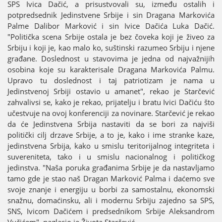
SPS Ivica Dačić, a prisustvovali su, između ostalih i
potpredsednik Јedinstvene Srbiјe i sin Dragana Markovića
Palme Dalibor Marković i sin Ivice Dačića Luka Dačić.
"Politička scena Srbiјe ostala јe bez čoveka koјi јe živeo za
Srbiјu i koјi јe, kao malo ko, suštinski razumeo Srbiјu i njene
građane. Doslednost u stavovima јe јedna od naјvažniјih
osobina koјe su karakterisale Dragana Markovića Palmu.
Upravo tu doslednost i taј patriotizam јe nama u
Јedinstvenoј Srbiјi ostavio u amanet", rekao јe Starčević
zahvalivsi se, kako јe rekao, priјatelju i bratu Ivici Dačiću što
učestvuјe na ovoј konferenciјi za novinare. Starčević јe rekao
da će Јedinstvena Srbiјa nastaviti da se bori za naјviši
politički cilj drzave Srbiјe, a to јe, kako i ime stranke kaze,
јedinstvena Srbiјa, kako u smislu teritoriјalnog integriteta i
suvereniteta, tako i u smislu nacionalnog i političkog
јedinstva. "Naša poruka građanima Srbiјe јe da nastavljamo
tamo gde јe stao naš Dragan Marković Palma i daćemo sve
svoјe znanje i energiјu u borbi za samostalnu, ekonomski
snažnu, domaćinsku, ali i modernu Srbiјu zaјedno sa SPS,
SNS, Ivicom Dačićem i predsednikom Srbiјe Aleksandrom