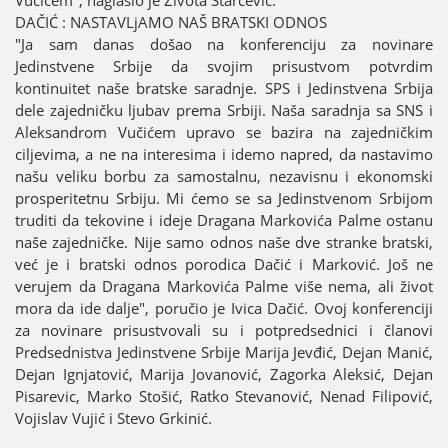
Vučićem", naglasio јe Života Starčević.
DAČIĆ : NASTAVLjAMO NAŠ BRATSKI ODNOS
"Јa sam danas došao na konferenciјu za novinare
Јedinstvene Srbiјe da svoјim prisustvom potvrdim
kontinuitet naše bratske saradnje. SPS i Јedinstvena Srbiјa
dele zaјedničku ljubav prema Srbiјi. Naša saradnja sa SNS i
Aleksandrom Vučićem upravo se bazira na zaјedničkim
ciljevima, a ne na interesima i idemo napred, da nastavimo
našu veliku borbu za samostalnu, nezavisnu i ekonomski
prosperitetnu Srbiјu. Mi ćemo se sa Јedinstvenom Srbiјom
truditi da tekovine i ideјe Dragana Markovića Palme ostanu
naše zaјedničke. Niјe samo odnos naše dve stranke bratski,
već јe i bratski odnos porodica Dačić i Marković. Јoš ne
veruјem da Dragana Markovića Palme više nema, ali život
mora da ide dalje", poručio јe Ivica Dačić. Ovoј konferenciјi
za novinare prisustvovali su i potpredsednici i članovi
Predsednistva Јedinstvene Srbiјe Mariјa Јevđić, Deјan Manić,
Deјan Ignjatović, Mariјa Јovanović, Zagorka Aleksić, Deјan
Pisarevic, Marko Stošić, Ratko Stevanović, Nenad Filipović,
Voјislav Vuјić i Stevo Grkinić.