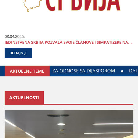
08.04.2025.
ЈEDINSTVENA SRBIЈA POZVALA SVOЈE ČLANOVE I SIMPATIZERE NA...
DETALJNIJE
U DANA POLICIЈE I MINISTARSTVA UNUTRAŠNjIH POSLOVA SRB
AKTUELNE TEME
AKTUELNOSTI