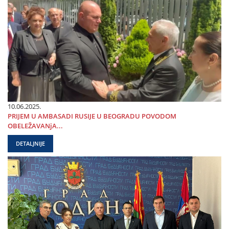
10.06.2025.
PRIЈEM U AMBASADI RUSIЈE U BEOGRADU POVODOM
OBELEŽAVANjA...
DETALJNIJE