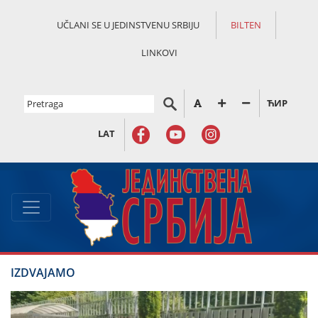
UČLANI SE U JEDINSTVENU SRBIJU
BILTEN
LINKOVI
ЋИР
LAT
IZDVAJAMO