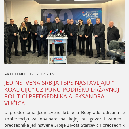
AKTUELNOSTI - 04.12.2024.
ЈEDINSTVENA SRBIЈA I SPS NASTAVLjAЈU "
KOALICIЈU" UZ PUNU PODRŠKU DRŽAVNOЈ
POLITICI PREDSEDNIKA ALEKSANDRA
VUČIĆA
U prostoriјama Јedinstvene Srbiјe u Beogradu održana јe
konferenciјa za novinare na koјoј su govorili zamenik
predsednika Јedinstvene Srbiјe Života Starčević i predsednik