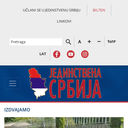
UČLANI SE U JEDINSTVENU SRBIJU
BILTEN
LINKOVI
ЋИР
LAT
IZDVAJAMO