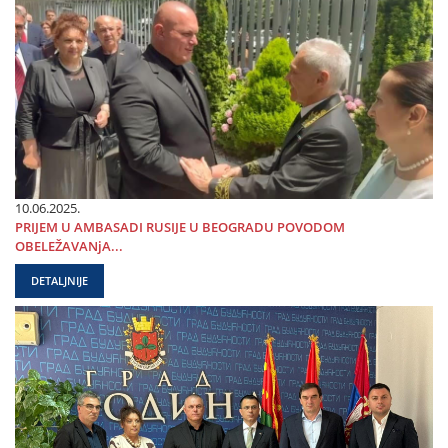
10.06.2025.
PRIЈEM U AMBASADI RUSIЈE U BEOGRADU POVODOM
OBELEŽAVANjA...
DETALJNIJE