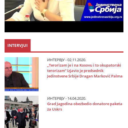
INTERVJUI
ИНТЕРВЈУ - 02.11.2020.
„Terorizam јe i na Kosovu i to okupatorski
terorizam“ izјavio јe predsednik
Јedinstvene Srbiјe Dragan Marković Palma
ИНТЕРВЈУ - 14.04.2020.
Grad Јagodina obezbedio donatore paketa
za Uskrs