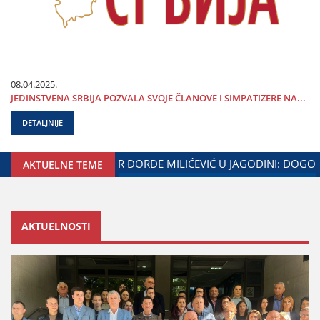
08.04.2025.
ЈEDINSTVENA SRBIЈA POZVALA SVOЈE ČLANOVE I SIMPATIZERE NA...
DETALJNIJE
ADNjE GRADA ЈAGODINE I MINISTARSTVA ZADUŽENOG ZA ODN
AKTUELNE TEME
AKTUELNOSTI