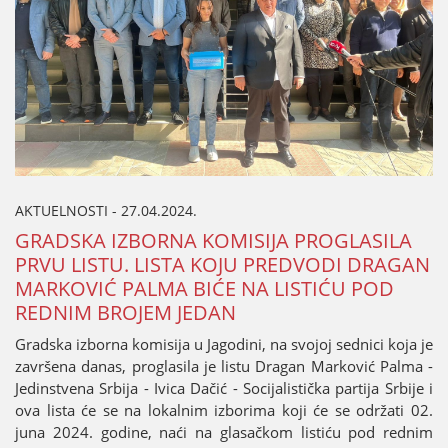
AKTUELNOSTI - 27.04.2024.
GRADSKA IZBORNA KOMISIJA PROGLASILA
PRVU LISTU. LISTA KOJU PREDVODI DRAGAN
MARKOVIĆ PALMA BIĆE NA LISTIĆU POD
REDNIM BROJEM JEDAN
Gradska izborna komisija u Jagodini, na svojoj sednici koja je
završena danas, proglasila je listu Dragan Marković Palma -
Jedinstvena Srbija - Ivica Dačić - Socijalistička partija Srbije i
ova lista će se na lokalnim izborima koji će se održati 02.
juna 2024. godine, naći na glasačkom listiću pod rednim