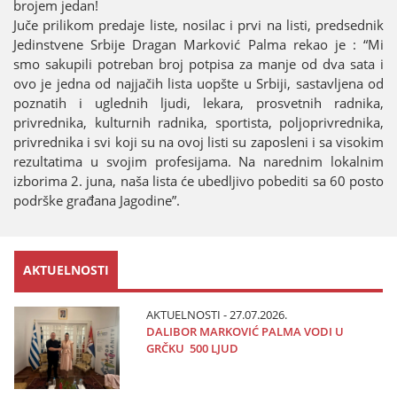
brojem jedan!
Juče prilikom predaje liste, nosilac i prvi na listi, predsednik
Jedinstvene Srbije Dragan Marković Palma rekao je : “Mi
smo sakupili potreban broj potpisa za manje od dva sata i
ovo je jedna od najjačih lista uopšte u Srbiji, sastavljena od
poznatih i uglednih ljudi, lekara, prosvetnih radnika,
privrednika, kulturnih radnika, sportista, poljoprivrednika,
privrednika i svi koji su na ovoj listi su zaposleni i sa visokim
rezultatima u svojim profesijama. Na narednim lokalnim
izborima 2. juna, naša lista će ubedljivo pobediti sa 60 posto
podrške građana Jagodine”.
AKTUELNOSTI
AKTUELNOSTI - 27.07.2026.
DALIBOR MARKOVIĆ PALMA VODI U
GRČKU 500 LJUD