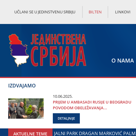
UČLANI SE U JEDINSTVENU SRBIJU
BILTEN
LINKOVI
O NAMA
IZDVAJAMO
10.06.2025.
PRIЈEM U AMBASADI RUSIЈE U BEOGRADU
POVODOM OBELEŽAVANjA...
DETALJNIJE
GOVOREN NASTAVAK SARADNjE GRADA ЈAGODINE I MINISTARS
AKTUELNE TEME