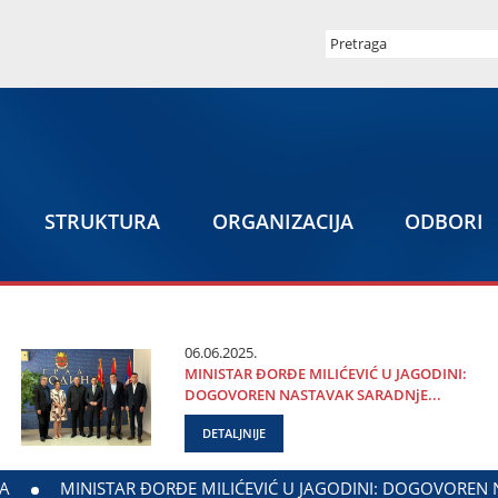
STRUKTURA
ORGANIZACIЈA
ODBORI
06.06.2025.
MINISTAR ĐORĐE MILIĆEVIĆ U ЈAGODINI:
DOGOVOREN NASTAVAK SARADNjE...
DETALJNIJE
TVA ZADUŽENOG ZA ODNOSE SA DIЈASPOROM
DALIBOR MAR