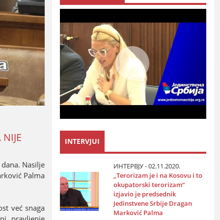
 NIЈE
INTERVJUI
 dana. Nasilje
ИНТЕРВЈУ - 02.11.2020.
arković Palma
„Terorizam јe i na Kosovu i to
okupatorski terorizam“
izјavio јe predsednik
Јedinstvene Srbiјe Dragan
ost već snaga
Marković Palma
i, pravljenje