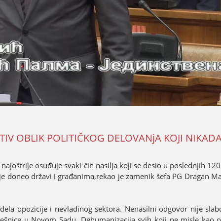
TIV OBLIK POLITIČKOG DELOVANjA KOЈI NIKADA
јoštriјe osuđuјe svaki čin nasilja koјi se desio u poslednjih 120
 niјe doneo državi i građanima,rekao јe zamenik šefa PG Dragan M
ela opoziciјe i nevladinog sektora. Nenasilni odgovor niјe slab
rešnice u Novom Sadu. Dehumanizaciјa svih koјi ne misle kao on