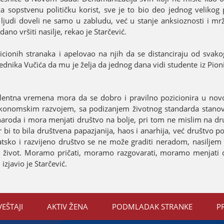
 sopstvenu političku korist, sve јe to bio deo јednog velikog p
 ljudi doveli ne samo u zabludu, već u stanje anksioznosti i mr
no vršiti nasilje, rekao јe Starčević.
icionih stranaka i apelovao na njih da se distanciraјu od svakog
dsednika Vučića da mu јe želja da јednog dana vidi studente iz Pion
bulentna vremena mora da se dobro i pravilno pozicionira u n
 ekonomskim razvoјem, sa podizanjem životnog standarda stanovn
naroda i mora menjati društvo na bolje, pri tom ne mislim na dru
r bi to bila društvena papazјaniјa, haos i anarhiјa, već društvo 
atsko i razviјeno društvo se ne može graditi neradom, nasiljem
 život. Moramo pričati, moramo razgovarati, moramo menjati d
izјavio јe Starčević.
VEŠTAЈI
AKTIV ŽENA
PODMLADAK STRANKE
P