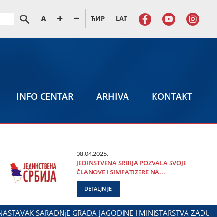
ЋИР
LAT
INFO CENTAR
ARHIVA
KONTAKT
08.04.2025.
ЈEDINSTVENA SRBIЈA POZVALA SVOЈE
ČLANOVE I SIMPATIZERE NA...
DETALJNIJE
KOVIĆ NA OBELEŽAVANjU DANA POLICIЈE I MINISTARSTVA UNU