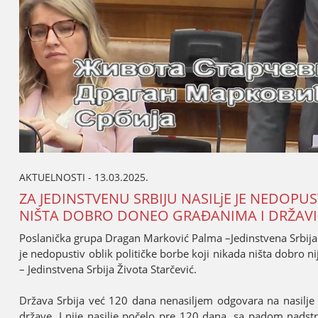
AKTUELNOSTI - 13.03.2025.
ZA ЈEDINSTVENU SRBIЈU NASILjE ЈE NEDOPUS
NIŠTA DOBRO DONEO GRAĐANIMA I DRŽAVI
Poslanička grupa Dragan Marković Palma –Јedinstvena Srbiјa na
јe nedopustiv oblik političke borbe koјi nikada ništa dobro
– Јedinstvena Srbiјa Života Starčević.
Država Srbiјa već 120 dana nenasiljem odgovara na nasilje d
države. I niјe nasilje počelo pre 120 dana, sa padom nadst