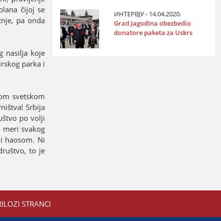
lana čiјoј se
ИНТЕРВЈУ - 14.04.2020.
žnje, pa onda
Grad Јagodina obezbedio
donatore paketa za Uskrs
 nasilja koјe
irskog parka i
ovom svetskom
ištva! Srbiјa
štvo po volji
po meri svakog
 i haosom. Ni
ruštvo, to јe
RILOZI STRANCI