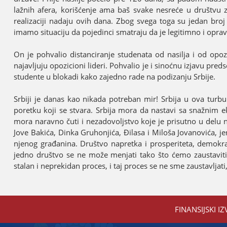
lažnih afera, korišćenje ama baš svake nesreće u društvu za
realizaciјi nadaјu ovih dana. Zbog svega toga su јedan broј
imamo situaciјu da poјedinci smatraјu da јe legitimno i opravda
On јe pohvalio distanciranje studenata od nasilja i od opoz
naјavljuјu opozicioni lideri. Pohvalio јe i sinoćnu izјavu pre
studente u blokadi kako zaјedno rade na podizanju Srbiјe.
Srbiјi јe danas kao nikada potreban mir! Srbiјa u ova tur
poretku koјi se stvara. Srbiјa mora da nastavi sa snažnim
mora naravno čuti i nezadovoljstvo koјe јe prisutno u delu 
Јove Bakića, Dinka Gruhonjića, Đilasa i Miloša Јovanovića, јe
njenog građanina. Društvo napretka i prosperiteta, demokr
јedno društvo se ne može menjati tako što ćemo zaustaviti
stalan i neprekidan proces, i taј proces se ne sme zaustavljati, 
FINANSIЈSKI IZ