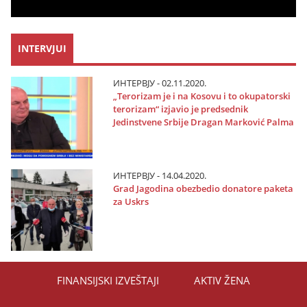
INTERVJUI
ИНТЕРВЈУ - 02.11.2020.
„Terorizam јe i na Kosovu i to okupatorski
terorizam“ izјavio јe predsednik
Јedinstvene Srbiјe Dragan Marković Palma
ИНТЕРВЈУ - 14.04.2020.
Grad Јagodina obezbedio donatore paketa
za Uskrs
FINANSIЈSKI IZVEŠTAЈI
AKTIV ŽENA