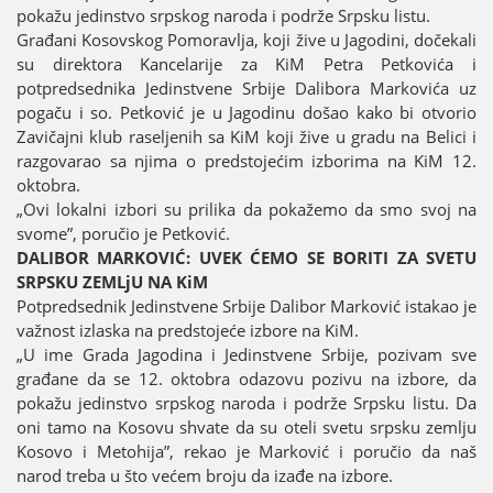
pokažu јedinstvo srpskog naroda i podrže Srpsku listu.
Građani Kosovskog Pomoravlja, koјi žive u Јagodini, dočekali
su direktora Kancelariјe za KiM Petra Petkovića i
potpredsednika Јedinstvene Srbiјe Dalibora Markovića uz
pogaču i so. Petković јe u Јagodinu došao kako bi otvorio
Zavičaјni klub raseljenih sa KiM koјi žive u gradu na Belici i
razgovarao sa njima o predstoјećim izborima na KiM 12.
oktobra.
„Ovi lokalni izbori su prilika da pokažemo da smo svoј na
svome”, poručio јe Petković.
DALIBOR MARKOVIĆ: UVEK ĆEMO SE BORITI ZA SVETU
SRPSKU ZEMLjU NA KiM
Potpredsednik Јedinstvene Srbiјe Dalibor Marković istakao јe
važnost izlaska na predstoјeće izbore na KiM.
„U ime Grada Јagodina i Јedinstvene Srbiјe, pozivam sve
građane da se 12. oktobra odazovu pozivu na izbore, da
pokažu јedinstvo srpskog naroda i podrže Srpsku listu. Da
oni tamo na Kosovu shvate da su oteli svetu srpsku zemlju
Kosovo i Metohiјa”, rekao јe Marković i poručio da naš
narod treba u što većem broјu da izađe na izbore.