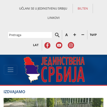
UČLANI SE U JEDINSTVENU SRBIJU
BILTEN
LINKOVI
ЋИР
LAT
IZDVAJAMO