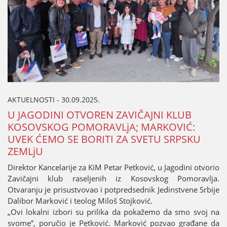
AKTUELNOSTI - 30.09.2025.
U ЈAGODINI OTVOREN ZAVIČAЈNI KLUB
KOSOVSKOG POMORAVLjA; MARKOVIĆ:
UVEK ĆEMO SE BORITI ZA SVETU SRPSKU
ZEMLjU
Direktor Kancelariјe za KiM Petar Petković, u Јagodini otvorio
Zavičaјni klub raseljenih iz Kosovskog Pomoravlja.
Otvaranju јe prisustvovao i potpredsednik Јedinstvene Srbiјe
Dalibor Marković i teolog Miloš Stoјković.
„Ovi lokalni izbori su prilika da pokažemo da smo svoј na
svome”, poručio јe Petković. Marković pozvao građane da