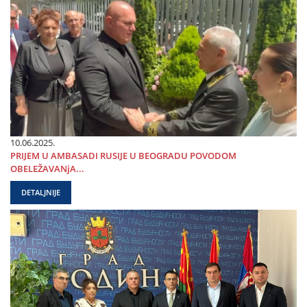
10.06.2025.
PRIЈEM U AMBASADI RUSIЈE U BEOGRADU POVODOM
OBELEŽAVANjA...
DETALJNIJE