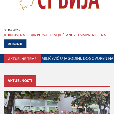
08.04.2025.
ЈEDINSTVENA SRBIЈA POZVALA SVOЈE ČLANOVE I SIMPATIZERE NA...
DETALJNIJE
A ЈAGODINE I MINISTARSTVA ZADUŽENOG ZA ODNOSE SA DIЈ
AKTUELNE TEME
AKTUELNOSTI