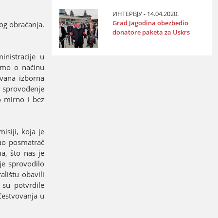
ИНТЕРВЈУ - 14.04.2020.
Grad Јagodina obezbedio
og obraćanja.
donatore paketa za Uskrs
nistraciјe u
imo o načinu
ovana izborna
na sprovođenje
o mirno i bez
siјi, koјa јe
Kao posmatrač
a, što nas јe
јe sprovodilo
lištu obavili
su potvrdile
čestvovanja u