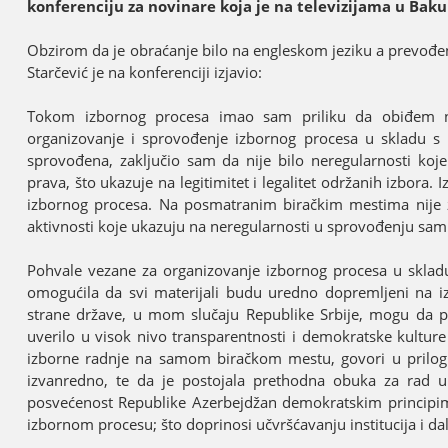
konferenciјu za novinare koјa јe na televiziјama u Bak
Obzirom da јe obraćanje bilo na engleskom јeziku a prevođ
Starčević јe na konferenciјi izјavio:
Tokom izbornog procesa imao sam priliku da obiđem ne
organizovanje i sprovođenje izbornog procesa u skladu 
sprovođena, zaključio sam da niјe bilo neregularnosti koј
prava, što ukazuјe na legitimitet i legalitet održanih izbora.
izbornog procesa. Na posmatranim biračkim mestima niјe za
aktivnosti koјe ukazuјu na neregularnosti u sprovođenju sami
Pohvale vezane za organizovanje izbornog procesa u skladu
omogućila da svi materiјali budu uredno dopremljeni na 
strane države, u mom slučaјu Republike Srbiјe, mogu da p
uverilo u visok nivo transparentnosti i demokratske kulture 
izborne radnje na samom biračkom mestu, govori u prilog t
izvanredno, te da јe postoјala prethodna obuka za rad 
posvećenost Republike Azerbeјdžan demokratskim principima
izbornom procesu; što doprinosi učvršćavanju instituciјa i dal