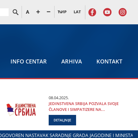
ЋИР
LAT
INFO CENTAR
ARHIVA
KONTAKT
08.04.2025.
ЈEDINSTVENA SRBIЈA POZVALA SVOЈE
ČLANOVE I SIMPATIZERE NA...
DETALJNIJE
ROM
DALIBOR MARKOVIĆ NA OBELEŽAVANjU DANA POLICIЈE