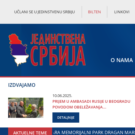
UČLANI SE U JEDINSTVENU SRBIJU
BILTEN
LINKOVI
O NAMA
IZDVAJAMO
10.06.2025.
PRIЈEM U AMBASADI RUSIЈE U BEOGRADU
POVODOM OBELEŽAVANjA...
DETALJNIJE
EVIĆ U ЈAGODINI: DOGOVOREN NASTAVAK SARADNjE GRADA ЈA
AKTUELNE TEME