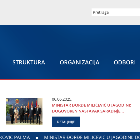
STRUKTURA
ORGANIZACIЈA
ODBORI
06.06.2025.
MINISTAR ĐORĐE MILIĆEVIĆ U ЈAGODINI:
DOGOVOREN NASTAVAK SARADNjE...
DETALJNIJE
GODINE I MINISTARSTVA ZADUŽENOG ZA ODNOSE SA DIЈASPO