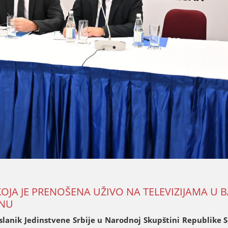
KOЈA ЈE PRENOŠENA UŽIVO NA TELEVIZIЈAMA U 
ANU
oslanik Јedinstvene Srbiјe u Narodnoј Skupštini Republike S