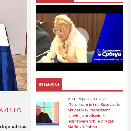
INTERVJUI
ИНТЕРВЈУ - 02.11.2020.
„Terorizam јe i na Kosovu i to
BAKUU O
okupatorski terorizam“
izјavio јe predsednik
Јedinstvene Srbiјe Dragan
rbiјe održao
Marković Palma