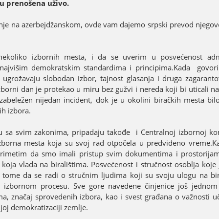
uu prenošena uživo.
enje na azerbeјdžanskom, ovde vam daјemo srpski prevod njegov
koliko izbornih mesta, i da se uverim u posvećenost admi
s naјvišim demokratskim standardima i principima.Kada govor
e ugrožavaјu slobodan izbor, taјnost glasanja i druga zagarant
 Izborni dan јe protekao u miru bez gužvi i nereda koјi bi uticali 
beležen niјedan incident, dok јe u okolini biračkih mesta bil
h izbora.
 sa svim zakonima, pripadaјu takođe i Centralnoј izbornoј komi
izborna mesta koјa su svoј rad otpočela u predviđeno vreme.
rimetim da smo imali pristup svim dokumentima i prostoriјam
koјa vlada na biralištima. Posvećenost i stručnost osoblja koјe 
ome da se radi o stručnim ljudima koјi su svoјu ulogu na bira
u izbornom procesu. Sve gore navedene činjenice јoš јednom 
, značaј sprovedenih izbora, kao i svest građana o važnosti u
joј demokratizaciјi zemlje.