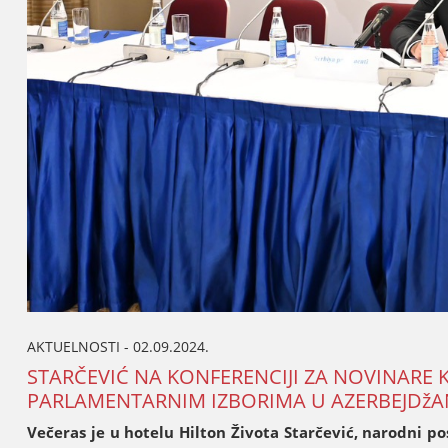
AKTUELNOSTI - 02.09.2024.
STARČEVIĆ NA KONFERENCIЈI ZA NOVINARE 
PARLAMENTARNIM IZBORIMA U AZERBEЈDž
Večeras јe u hotelu Hilton Života Starčević, narodni p