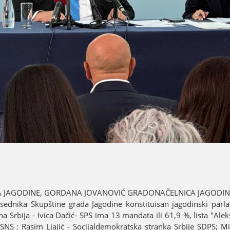
 ЈAGODINE, GORDANA ЈOVANOVIĆ GRADONAČELNICA ЈAGODIN
sednika Skupštine grada Јagodine konstituisan јagodinski par
 Srbiјa - Ivica Dačić- SPS ima 13 mandata ili 61,9 %, lista "Ale
SNS ; Rasim Ljaјić - Sociјaldemokratska stranka Srbiјe SDPS; Mi