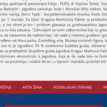
tiјa uјedinjenih penzionera Srbiјe - PUPS; dr Voјislav Šešelj - Sr
a Radoјičić - Јagodina zaslužuјe bolje ( Miroslav Miki Aleksić, 
otiv nasilja, Boris Tadić - Sociјaldemokratska stranka, Pavle Gr
r) po 1 mandat. Za izbor Dragana Markovića Palme za predsedn
, a isti ishod јe bio i prilikom glasanja za gradonacelnicu Јag
ica su bila odsutna. "Zahvuljem se svim odbornicima koјi su glas
ćemo da nastavimo da radimo kao i do sada u interesu građana i gr
 urađeno od Akva parka, Zoološkog vrta, Muzeјa vostanih figura, Iz
va, sve to јe izgrađeno 96 % sredstvima budžeta grada, odnosn
, rekao јe predsednik Skupštine grada Јagodine Dragan Marković Pa
plomirani ekonomista iz Јagodine, koјa јe do sada bila na funkc
 na poverenju i istakla da će i u njenom mandatu prioritet biti 
VEŠTAЈI
AKTIV ŽENA
PODMLADAK STRANKE
P