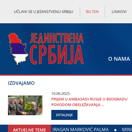
UČLANI SE U JEDINSTVENU SRBIJU
BILTEN
LINKOVI
O NAMA
IZDVAJAMO
10.06.2025.
PRIЈEM U AMBASADI RUSIЈE U BEOGRADU
POVODOM OBELEŽAVANjA...
DETALJNIJE
: DOGOVOREN NASTAVAK SARADNjE GRADA ЈAGODINE I MINIS
AKTUELNE TEME