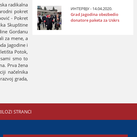
pska radikalna
ИНТЕРВЈУ - 14.04.2020.
Narodni pokret
Grad Јagodina obezbedio
bović - Pokret
donatore paketa za Uskrs
ika Skupštine
odine Gordanu
ali za mene, a
ada Јagodine i
letišta Potok,
o sami smo to
lma. Prva žena
iјi načelnika
razvoј grada,
RILOZI STRANCI