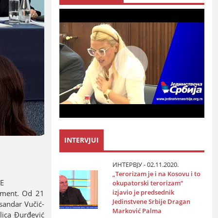
INTERVJUI
ИНТЕРВЈУ - 02.11.2020.
„Terorizam јe i na Kosovu i to
E
okupatorski terorizam“
izјavio јe predsednik
lament. Od 21
Јedinstvene Srbiјe Dragan
ksandar Vučić-
Marković Palma
lica Đurđević