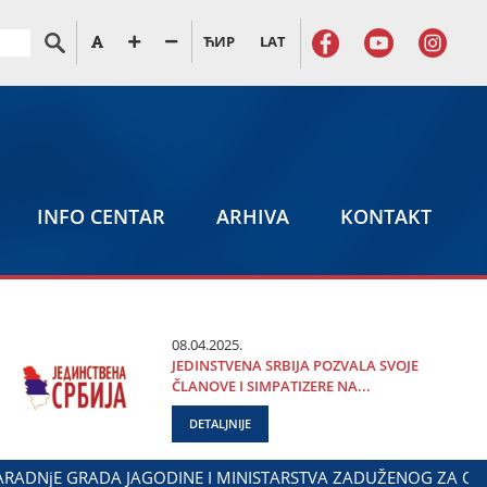
ЋИР
LAT
INFO CENTAR
ARHIVA
KONTAKT
08.04.2025.
ЈEDINSTVENA SRBIЈA POZVALA SVOЈE
ČLANOVE I SIMPATIZERE NA...
DETALJNIJE
 MARKOVIĆ NA OBELEŽAVANjU DANA POLICIЈE I MINISTARSTVA