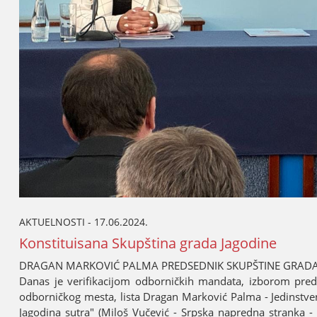
AKTUELNOSTI - 17.06.2024.
Konstituisana Skupština grada Јagodine
DRAGAN MARKOVIĆ PALMA PREDSEDNIK SKUPŠTINE GRADA
Danas јe verifikaciјom odborničkih mandata, izborom pred
odborničkog mesta, lista Dragan Marković Palma - Јedinstvena
Јagodina sutra" (Miloš Vučević - Srpska napredna stranka - 