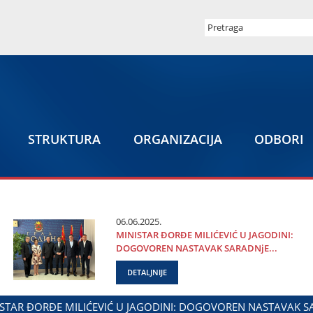
STRUKTURA
ORGANIZACIЈA
ODBORI
06.06.2025.
MINISTAR ĐORĐE MILIĆEVIĆ U ЈAGODINI:
DOGOVOREN NASTAVAK SARADNjE...
DETALJNIJE
TARSTVA ZADUŽENOG ZA ODNOSE SA DIЈASPOROM
DALIBOR