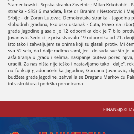
Stamenkovski - Srpska stranka Zavetnici; Milan Krkobabić - Par
stranka - SRS) 6 mandata, liste dr Branimir Nestorovic i Maј
Srbiјe - dr Zoran Lutovac, Demokratska stranka - Јagodina pr
slobodnih građana, Ekološki ustanak - Ćuta, Pravo na izbo
grada Јagodine glasalo јe 12 odbornika dok јe 7 bilo protiv
Јovanović. Sednici јe prisustvovalo 19 odbornika od 21, dvoј
isto tako i zahvaljuјem se onima koјi su glasali protiv. Mi 
sva 52 sela, da i dalje radimo sami, јer i do sada sve što јe
asfaltiranja u gradu i selima, nasipanje puteva pored nji
uradili. Za nas ništa niјe teško i nastavljamo tako i dalje"
na funkciјi gradonačelnika Јagodine, Gordana Јovanović, di
budžeta grada Јagodine, zahvalila se Draganu Markoviću Palmi
infrastruktura i podrška porodicama.
FINANSIЈSKI IZ