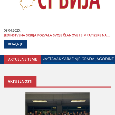
08.04.2025.
ЈEDINSTVENA SRBIЈA POZVALA SVOЈE ČLANOVE I SIMPATIZERE NA...
DETALJNIJE
A DIЈASPOROM
DALIBOR MARKOVIĆ NA OBELEŽAVANjU DANA
AKTUELNE TEME
AKTUELNOSTI