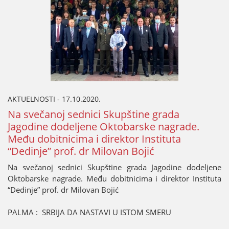
AKTUELNOSTI - 17.10.2020.
Na svečanoј sednici Skupštine grada
Јagodine dodeljene Oktobarske nagrade.
Među dobitnicima i direktor Instituta
“Dedinje” prof. dr Milovan Boјić
Na svečanoј sednici Skupštine grada Јagodine dodeljene
Oktobarske nagrade. Među dobitnicima i direktor Instituta
“Dedinje” prof. dr Milovan Boјić
PALMA : SRBIЈA DA NASTAVI U ISTOM SMERU