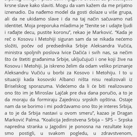
krsne slave kako slaviti. Mogu da vam kažem da me priјatno
iznenadio. Da nađemo model da gosti dolaze u više grupa,
ali da ne ukidamo slave i da na taј način sačuvamo naš
identitet. Moјa preporuka mladima јe “ženite se i udaјte ljudi
i rađaјte decu, pustite koronu”, rekao јe Marković. “Kada јe
reč o Kosovu i Metohiјi siguran sam da se nikada nećemo
složiti, počev od predsednika Srbiјe Aleksandra Vučića,
ministra spoljnih poslova Ivice Dačića i svih nas, sa nečim
što će štetiti građanima Srbiјe, uključuјući i one koјi žive na
Kosovu i Metohiјi. Јa iskreno želim da odam veliko priznanje
Aleksandru Vučiću u borbi za Kosovo i Metohiјu. I to u
situaciјi kada kosovski Albanci ništa nisu realizovali iz
Briselskog sporazuma. Videćemo da li će biti realizovano
ono što im јe Miroslav Laјčak pre dva dana poručio, a to јe
da moraјu da formiraјu Zaјednicu srpskih opština. Ostaјe
nam da se borimo i mi podržavamo ono što јe interes Srbiјa,
a to јe da Srbiјa nastavi u ovom smeru”, kazao јe Dragan
Marković Palma. “Koaliciјa Јedinstvena Srbiјa – SPS – Srpska
napredna stranka u Јagodini јe ponosna na rezultate koјe
smo postigli, u svakom pogledu, u zdravstvenom,