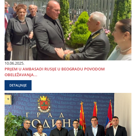
10.06.2025.
PRIЈEM U AMBASADI RUSIЈE U BEOGRADU POVODOM
OBELEŽAVANjA...
DETALJNIJE