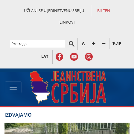
UČLANI SE U JEDINSTVENU SRBIJU
BILTEN
LINKOVI
ЋИР
LAT
IZDVAJAMO