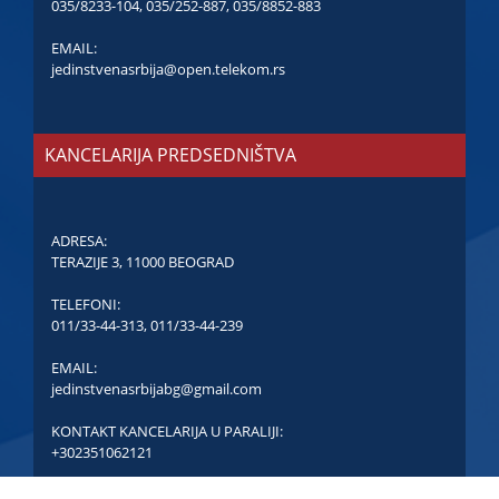
035/8233-104
,
035/252-887
,
035/8852-883
EMAIL:
jedinstvenasrbija@open.telekom.rs
KANCELARIJA PREDSEDNIŠTVA
ADRESA:
TERAZIJE 3, 11000 BEOGRAD
TELEFONI:
011/33-44-313
,
011/33-44-239
EMAIL:
jedinstvenasrbijabg@gmail.com
KONTAKT KANCELARIJA U PARALIJI:
+302351062121