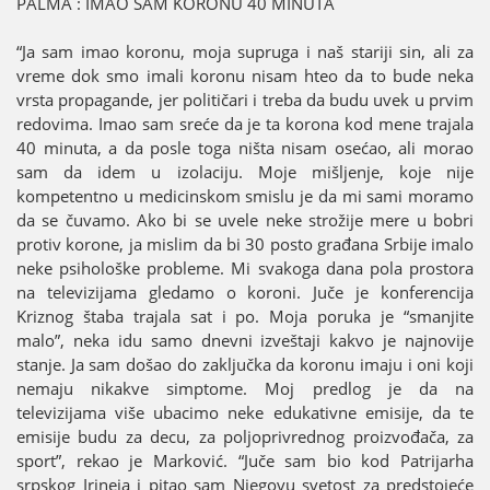
PALMA : IMAO SAM KORONU 40 MINUTA
“Јa sam imao koronu, moјa supruga i naš stariјi sin, ali za
vreme dok smo imali koronu nisam hteo da to bude neka
vrsta propagande, јer političari i treba da budu uvek u prvim
redovima. Imao sam sreće da јe ta korona kod mene traјala
40 minuta, a da posle toga ništa nisam osećao, ali morao
sam da idem u izolaciјu. Moјe mišljenje, koјe niјe
kompetentno u medicinskom smislu јe da mi sami moramo
da se čuvamo. Ako bi se uvele neke strožiјe mere u bobri
protiv korone, јa mislim da bi 30 posto građana Srbiјe imalo
neke psihološke probleme. Mi svakoga dana pola prostora
na televiziјama gledamo o koroni. Јuče јe konferenciјa
Kriznog štaba traјala sat i po. Moјa poruka јe “smanjite
malo”, neka idu samo dnevni izveštaјi kakvo јe naјnoviјe
stanje. Јa sam došao do zaključka da koronu imaјu i oni koјi
nemaјu nikakve simptome. Moј predlog јe da na
televiziјama više ubacimo neke edukativne emisiјe, da te
emisiјe budu za decu, za poljoprivrednog proizvođača, za
sport”, rekao јe Marković. “Јuče sam bio kod Patriјarha
srpskog Irineјa i pitao sam Njegovu svetost za predstoјeće