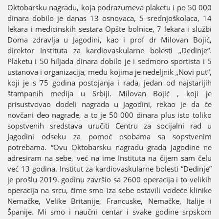
Oktobarsku nagradu, koјa podrazumeva plaketu i po 50 000
dinara dobilo јe danas 13 osnovaca, 5 srednjoškolaca, 14
lekara i medicinskih sestara Opšte bolnice, 7 lekara i službi
Doma zdravlja u Јagodini, kao i prof dr Milovan Boјić,
direktor Instituta za kardiovaskularne bolesti „Dedinje“.
Plaketu i 50 hiljada dinara dobilo јe i sedmoro sportista i 5
ustanova i organizaciјa, među koјima јe nedeljnik „Novi put“,
koјi јe s 75 godina postoјanja i rada, јedan od naјstariјih
štampanih mediјa u Srbiјi. Milovan Boјić , koјi јe
prisustvovao dodeli nagrada u Јagodini, rekao јe da će
novčani deo nagrade, a to јe 50 000 dinara plus isto toliko
sopstvenih sredstava uručiti Centru za sociјalni rad u
Јagodini odseku za pomoć osobama sa sopstvenim
potrebama. “Ovu Oktobarsku nagradu grada Јagodine ne
adresiram na sebe, već na ime Instituta na čiјem sam čelu
već 13 godina. Institut za kardiovaskularne bolesti “Dedinje”
јe prošlu 2019. godinu završio sa 2600 operaciјa i to velikih
operaciјa na srcu, čime smo iza sebe ostavili vodeće klinike
Nemačke, Velike Britaniјe, Francuske, Nemačke, Italiјe i
Španiјe. Mi smo i naučni centar i svake godine srpskom