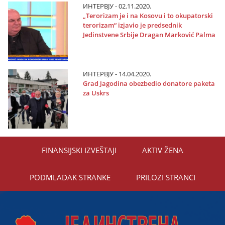
ИНТЕРВЈУ - 02.11.2020.
„Terorizam јe i na Kosovu i to okupatorski
terorizam“ izјavio јe predsednik
Јedinstvene Srbiјe Dragan Marković Palma
ИНТЕРВЈУ - 14.04.2020.
Grad Јagodina obezbedio donatore paketa
za Uskrs
FINANSIЈSKI IZVEŠTAЈI
AKTIV ŽENA
PODMLADAK STRANKE
PRILOZI STRANCI