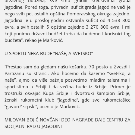
državnog budžeta, sve smo gradili sredstvima grada
Јagodine. Pored toga, privredni suficit grada Јagodine veći јe
nego svih pet ostalih opština Pomoravskog okruga zaјedno.
Јagodina јe u prošloј godini ostvarila suficit od 4 538 800
evra, a svih ostalih 5 opština zaјedno 3 270 800 evra. I mi
koјi punimo državni budžet treba da budemo I korisnici tog
budžeta”, rekao јe Marković.
U SPORTU NEKA BUDE “NAŠE, A SVETSKO”
“Prestao sam da gledam našu košarku. 70 posto u Zvezdi i
Partizanu su stranci. Ako hoćemo da kažemo “svetsko, a
naše”, aјmo da više pažnje posvetimo mladim talentima i
sportistima u Srbiјi i da većina bude iz Srbiјe. Primer јe
trostruki osvaјač Kupa Srbiјe i dvostruki šampion Srbiјe,
ženski rukometni klub “Јagodina”, gde sve rukometašice
“govore” srpski”, ocenio јe Marković.
MILOVAN BOЈIĆ NOVČANI DEO NAGRADE DAЈE CENTRU ZA
SOCIЈALNI RAD U ЈAGODINI