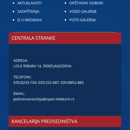
AKTUELNOSTI
OPŠTINSKI ODBORI
SAOPŠTENJA
VIDEO GALERIJE
JS U MEDIJIMA
FOTO GALERIJA
CENTRALA STRANKE
ADRESA:
LOLE RIBARA 14, 35000 JAGODINA
TELEFONI:
035/8233-104
,
035/252-887
,
035/8852-883
EMAIL:
jedinstvenasrbija@open.telekom.rs
KANCELARIJA PREDSEDNIŠTVA