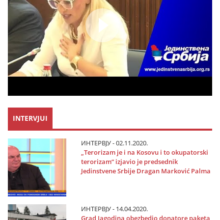
INTERVJUI
ИНТЕРВЈУ - 02.11.2020.
„Terorizam јe i na Kosovu i to okupatorski
terorizam“ izјavio јe predsednik
Јedinstvene Srbiјe Dragan Marković Palma
ИНТЕРВЈУ - 14.04.2020.
Grad Јagodina obezbedio donatore paketa