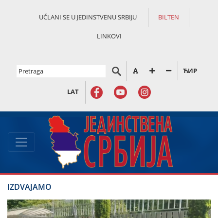
UČLANI SE U JEDINSTVENU SRBIJU
BILTEN
LINKOVI
ЋИР
LAT
IZDVAJAMO