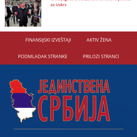
za Uskrs
FINANSIЈSKI IZVEŠTAЈI
AKTIV ŽENA
PODMLADAK STRANKE
PRILOZI STRANCI