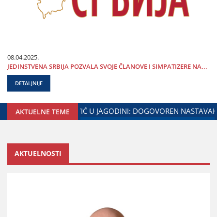
08.04.2025.
ЈEDINSTVENA SRBIЈA POZVALA SVOЈE ČLANOVE I SIMPATIZERE NA...
DETALJNIJE
 I MINISTARSTVA ZADUŽENOG ZA ODNOSE SA DIЈASPOROM
AKTUELNE TEME
AKTUELNOSTI