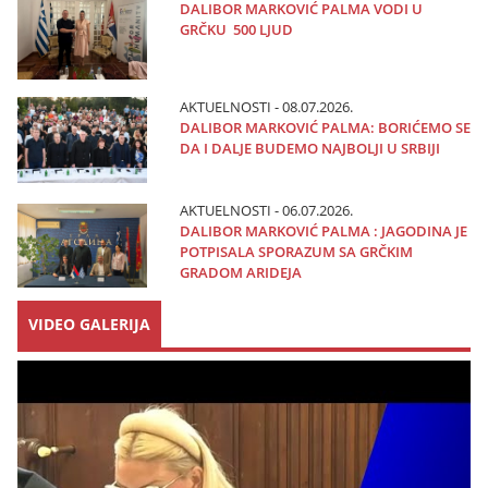
DALIBOR MARKOVIĆ PALMA VODI U
GRČKU 500 LJUD
AKTUELNOSTI - 08.07.2026.
DALIBOR MARKOVIĆ PALMA: BORIĆEMO SE
DA I DALJE BUDEMO NAJBOLJI U SRBIJI
AKTUELNOSTI - 06.07.2026.
DALIBOR MARKOVIĆ PALMA : JAGODINA JE
POTPISALA SPORAZUM SA GRČKIM
GRADOM ARIDEJA
VIDEO GALERIJA