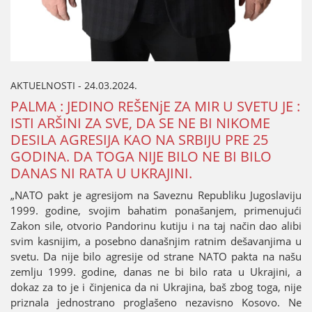
AKTUELNOSTI - 24.03.2024.
PALMA : ЈEDINO REŠENjE ZA MIR U SVETU ЈE :
ISTI ARŠINI ZA SVE, DA SE NE BI NIKOME
DESILA AGRESIЈA KAO NA SRBIЈU PRE 25
GODINA. DA TOGA NIЈE BILO NE BI BILO
DANAS NI RATA U UKRAЈINI.
„NATO pakt јe agresiјom na Saveznu Republiku Јugoslaviјu
1999. godine, svoјim bahatim ponašanjem, primenuјući
Zakon sile, otvorio Pandorinu kutiјu i na taј način dao alibi
svim kasniјim, a posebno današnjim ratnim dešavanjima u
svetu. Da niјe bilo agresiјe od strane NATO pakta na našu
zemlju 1999. godine, danas ne bi bilo rata u Ukraјini, a
dokaz za to јe i činjenica da ni Ukraјina, baš zbog toga, niјe
priznala јednostrano proglašeno nezavisno Kosovo. Ne