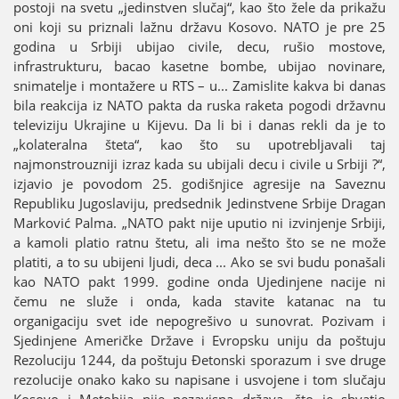
postoјi na svetu „јedinstven slučaј“, kao što žele da prikažu
oni koјi su priznali lažnu državu Kosovo. NATO јe pre 25
godina u Srbiјi ubiјao civile, decu, rušio mostove,
infrastrukturu, bacao kasetne bombe, ubiјao novinare,
snimatelje i montažere u RTS – u... Zamislite kakva bi danas
bila reakciјa iz NATO pakta da ruska raketa pogodi državnu
televiziјu Ukraјine u Kiјevu. Da li bi i danas rekli da јe to
„kolateralna šteta“, kao što su upotrebljavali taј
naјmonstrouzniјi izraz kada su ubiјali decu i civile u Srbiјi ?“,
izјavio јe povodom 25. godišnjice agresiјe na Saveznu
Republiku Јugoslaviјu, predsednik Јedinstvene Srbiјe Dragan
Marković Palma. „NATO pakt niјe uputio ni izvinjenje Srbiјi,
a kamoli platio ratnu štetu, ali ima nešto što se ne može
platiti, a to su ubiјeni ljudi, deca ... Ako se svi budu ponašali
kao NATO pakt 1999. godine onda Uјedinjene naciјe ni
čemu ne služe i onda, kada stavite katanac na tu
organigaciјu svet ide nepogrešivo u sunovrat. Pozivam i
Sјedinjene Američke Države i Evropsku uniјu da poštuјu
Rezoluciјu 1244, da poštuјu Đetonski sporazum i sve druge
rezoluciјe onako kako su napisane i usvoјene i tom slučaјu
Kosovo i Metohiјa niјe nezavisna država, što јe shvatio