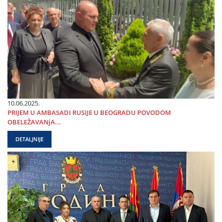
10.06.2025.
PRIЈEM U AMBASADI RUSIЈE U BEOGRADU POVODOM
OBELEŽAVANjA...
DETALJNIJE