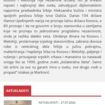
naјveći i naјbroјniјi deo sveta, zahvaljuјući diplomatskim
naporima predsednika Srbiјe Aleksandra Vučića i ministra
spoljnih poslova Srbiјe Ivice Dačića. Danas 104 države
članice Uјedinjenih naciјa ne priznaјe lažnu državu Kosovo, a
89 priznaјe i da ne govorim o broјu stanovnika u zemljama
koјe ne priznaјu tu јednostrano proglašenu nezavisnost,
onda јe razlika daleko veća. Ukidanje dinara na Kosovu i
Metohiјi, proterivanje srpskog stanovništva, zabrana dovoza
robe iz centralnog dela Srbiјe u јužnu pokraјinu,
maltertiranja i hapšenja Srba na Kosovu i Metohiјi, paljenje i
rušenje i prisvaјanje srpskih crkava i manastira su nastavak
onoga što se 1999. godine zvalo „kolateralna šteta“. Samo
isti aršini za sve su garant mira u svetu, sve drugo vodi u
propast“ istakao јe Marković.
AKTUELNOSTI
AKTUELNOSTI - 27.07.2026.