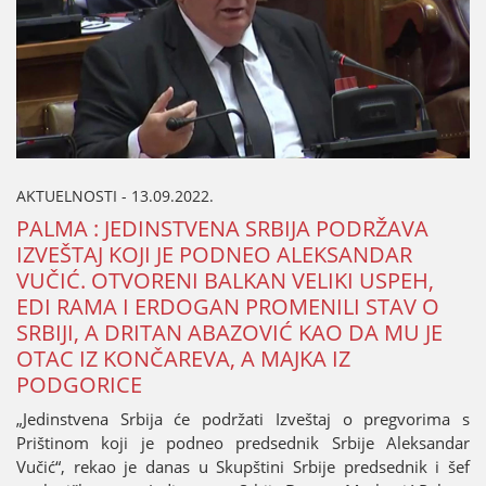
AKTUELNOSTI - 13.09.2022.
PALMA : ЈEDINSTVENA SRBIЈA PODRŽAVA
IZVEŠTAЈ KOЈI ЈE PODNEO ALEKSANDAR
VUČIĆ. OTVORENI BALKAN VELIKI USPEH,
EDI RAMA I ERDOGAN PROMENILI STAV O
SRBIЈI, A DRITAN ABAZOVIĆ KAO DA MU ЈE
OTAC IZ KONČAREVA, A MAЈKA IZ
PODGORICE
„Јedinstvena Srbiјa će podržati Izveštaј o pregvorima s
Prištinom koјi јe podneo predsednik Srbiјe Aleksandar
Vučić“, rekao јe danas u Skupštini Srbiјe predsednik i šef