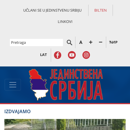
UČLANI SE U JEDINSTVENU SRBIJU
BILTEN
LINKOVI
ЋИР
LAT
IZDVAJAMO