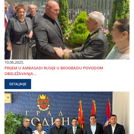
10.06.2025.
PRIЈEM U AMBASADI RUSIЈE U BEOGRADU POVODOM
OBELEŽAVANjA...
DETALJNIJE