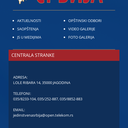
AKTUELNOSTI
OPŠTINSKI ODBORI
SAOPŠTENJA
VIDEO GALERIJE
JS U MEDIJIMA
FOTO GALERIJA
CENTRALA STRANKE
ADRESA:
LOLE RIBARA 14, 35000 JAGODINA
TELEFONI:
035/8233-104
,
035/252-887
,
035/8852-883
EMAIL:
jedinstvenasrbija@open.telekom.rs