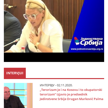
INTERVJUI
ИНТЕРВЈУ - 02.11.2020.
„Terorizam јe i na Kosovu i to okupatorski
terorizam“ izјavio јe predsednik
Јedinstvene Srbiјe Dragan Marković Palma