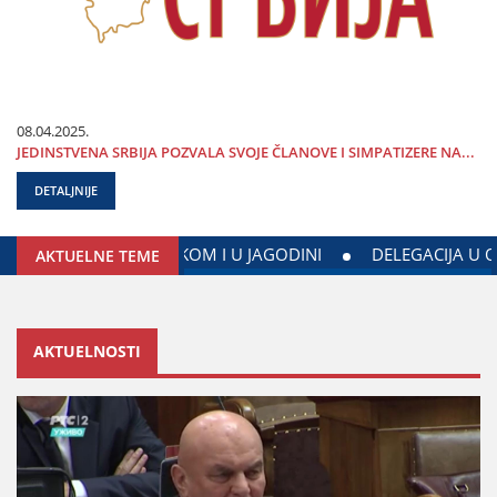
08.04.2025.
ЈEDINSTVENA SRBIЈA POZVALA SVOЈE ČLANOVE I SIMPATIZERE NA...
DETALJNIJE
I ЈEDINSTVENE SRBIЈE KRENULA ЈE PUT BEČA
DALIBOR MA
AKTUELNE TEME
AKTUELNOSTI