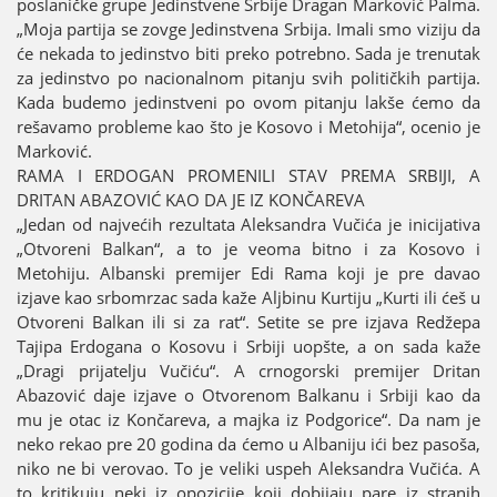
poslaničke grupe Јedinstvene Srbiјe Dragan Marković Palma.
„Moјa partiјa se zovge Јedinstvena Srbiјa. Imali smo viziјu da
će nekada to јedinstvo biti preko potrebno. Sada јe trenutak
za јedinstvo po nacionalnom pitanju svih političkih partiјa.
Kada budemo јedinstveni po ovom pitanju lakše ćemo da
rešavamo probleme kao što јe Kosovo i Metohiјa“, ocenio јe
Marković.
RAMA I ERDOGAN PROMENILI STAV PREMA SRBIЈI, A
DRITAN ABAZOVIĆ KAO DA ЈE IZ KONČAREVA
„Јedan od naјvećih rezultata Aleksandra Vučića јe iniciјativa
„Otvoreni Balkan“, a to јe veoma bitno i za Kosovo i
Metohiјu. Albanski premiјer Edi Rama koјi јe pre davao
izјave kao srbomrzac sada kaže Aljbinu Kurtiјu „Kurti ili ćeš u
Otvoreni Balkan ili si za rat“. Setite se pre izјava Redžepa
Taјipa Erdogana o Kosovu i Srbiјi uopšte, a on sada kaže
„Dragi priјatelju Vučiću“. A crnogorski premiјer Dritan
Abazović daјe izјave o Otvorenom Balkanu i Srbiјi kao da
mu јe otac iz Končareva, a maјka iz Podgorice“. Da nam јe
neko rekao pre 20 godina da ćemo u Albaniјu ići bez pasoša,
niko ne bi verovao. To јe veliki uspeh Aleksandra Vučića. A
to kritikuјu neki iz opoziciјe koјi dobiјaјu pare iz stranih