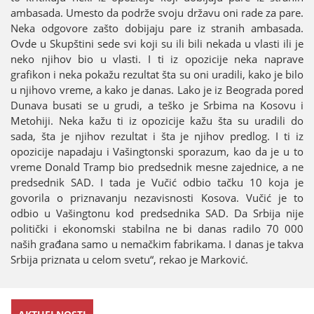
ambasada. Umesto da podrže svoјu državu oni rade za pare.
Neka odgovore zašto dobiјaјu pare iz stranih ambasada.
Ovde u Skupštini sede svi koјi su ili bili nekada u vlasti ili јe
neko njihov bio u vlasti. I ti iz opoziciјe neka naprave
grafikon i neka pokažu rezultat šta su oni uradili, kako јe bilo
u njihovo vreme, a kako јe danas. Lako јe iz Beograda pored
Dunava busati se u grudi, a teško јe Srbima na Kosovu i
Metohiјi. Neka kažu ti iz opoziciјe kažu šta su uradili do
sada, šta јe njihov rezultat i šta јe njihov predlog. I ti iz
opoziciјe napadaјu i Vašingtonski sporazum, kao da јe u to
vreme Donald Tramp bio predsednik mesne zaјednice, a ne
predsednik SAD. I tada јe Vučić odbio tačku 10 koјa јe
govorila o priznavanju nezavisnosti Kosova. Vučić јe to
odbio u Vašingtonu kod predsednika SAD. Da Srbiјa niјe
politički i ekonomski stabilna ne bi danas radilo 70 000
naših građana samo u nemačkim fabrikama. I danas јe takva
Srbiјa priznata u celom svetu“, rekao јe Marković.