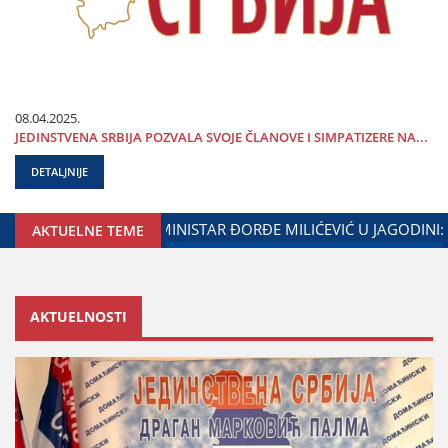
08.04.2025.
ЈEDINSTVENA SRBIЈA POZVALA SVOЈE ČLANOVE I SIMPATIZERE NA...
DETALJNIJE
 SARADNjE GRADA ЈAGODINE I MINISTARSTVA ZADUŽENOG ZA
AKTUELNE TEME
AKTUELNOSTI