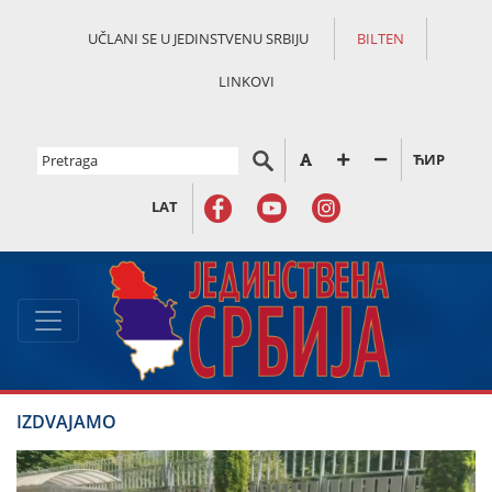
UČLANI SE U JEDINSTVENU SRBIJU
BILTEN
LINKOVI
ЋИР
LAT
IZDVAJAMO