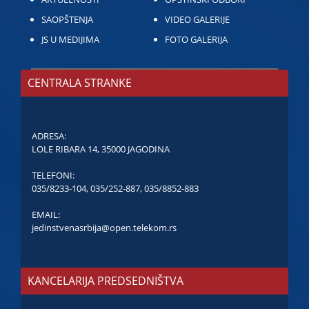
SAOPŠTENJA
VIDEO GALERIJE
JS U MEDIJIMA
FOTO GALERIJA
CENTRALA STRANKE
ADRESA:
LOLE RIBARA 14, 35000 JAGODINA
TELEFONI:
035/8233-104
,
035/252-887
,
035/8852-883
EMAIL:
jedinstvenasrbija@open.telekom.rs
KANCELARIJA PREDSEDNIŠTVA