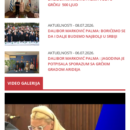
GRČKU 500 LJUD
AKTUELNOSTI - 08.07.2026.
DALIBOR MARKOVIĆ PALMA: BORIĆEMO SE
DA I DALJE BUDEMO NAJBOLJI U SRBIJI
AKTUELNOSTI - 06.07.2026.
DALIBOR MARKOVIĆ PALMA : JAGODINA JE
POTPISALA SPORAZUM SA GRČKIM
GRADOM ARIDEJA
VIDEO GALERIJA