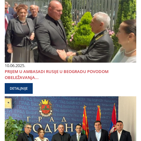
10.06.2025.
PRIЈEM U AMBASADI RUSIЈE U BEOGRADU POVODOM
OBELEŽAVANjA...
DETALJNIJE