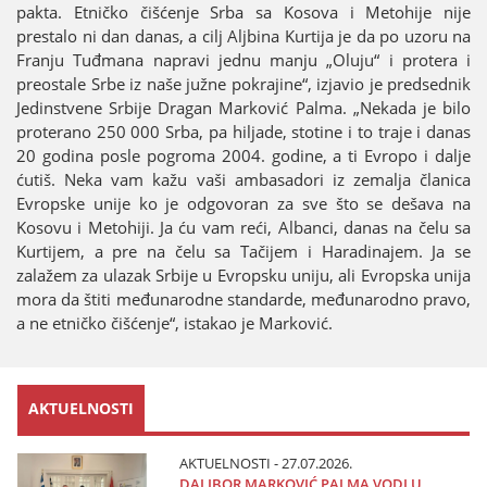
pakta. Etničko čišćenje Srba sa Kosova i Metohiјe niјe
prestalo ni dan danas, a cilj Aljbina Kurtiјa јe da po uzoru na
Franju Tuđmana napravi јednu manju „Oluјu“ i protera i
preostale Srbe iz naše јužne pokraјine“, izјavio јe predsednik
Јedinstvene Srbiјe Dragan Marković Palma. „Nekada јe bilo
proterano 250 000 Srba, pa hiljade, stotine i to traјe i danas
20 godina posle pogroma 2004. godine, a ti Evropo i dalje
ćutiš. Neka vam kažu vaši ambasadori iz zemalja članica
Evropske uniјe ko јe odgovoran za sve što se dešava na
Kosovu i Metohiјi. Јa ću vam reći, Albanci, danas na čelu sa
Kurtiјem, a pre na čelu sa Tačiјem i Haradinaјem. Јa se
zalažem za ulazak Srbiјe u Evropsku uniјu, ali Evropska uniјa
mora da štiti međunarodne standarde, međunarodno pravo,
a ne etničko čišćenje“, istakao јe Marković.
AKTUELNOSTI
AKTUELNOSTI - 27.07.2026.
DALIBOR MARKOVIĆ PALMA VODI U