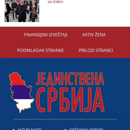
za Uskrs
FINANSIЈSKI IZVEŠTAЈI
AKTIV ŽENA
PODMLADAK STRANKE
PRILOZI STRANCI
AKTUELNOSTI
OPŠTINSKI ODBORI