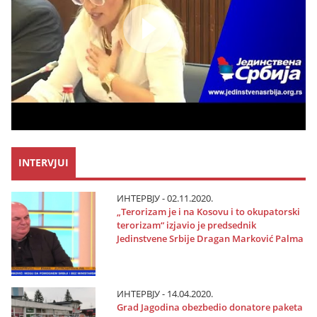
INTERVJUI
ИНТЕРВЈУ - 02.11.2020.
„Terorizam јe i na Kosovu i to okupatorski
terorizam“ izјavio јe predsednik
Јedinstvene Srbiјe Dragan Marković Palma
ИНТЕРВЈУ - 14.04.2020.
Grad Јagodina obezbedio donatore paketa