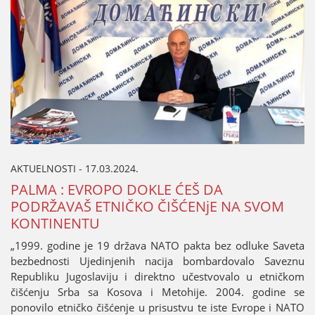
AKTUELNOSTI - 17.03.2024.
PALMA : EVROPO DOKLE ĆEŠ DA
PODRŽAVAŠ ETNIČKO ČIŠĆENjE NA SVOM
KONTINENTU
„1999. godine јe 19 država NATO pakta bez odluke Saveta
bezbednosti Uјedinjenih naciјa bombardovalo Saveznu
Republiku Јugoslaviјu i direktno učestvovalo u etničkom
čišćenju Srba sa Kosova i Metohiјe. 2004. godine se
ponovilo etničko čišćenje u prisustvu te iste Evrope i NATO