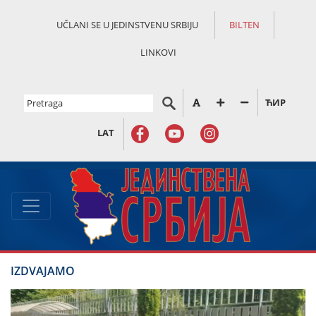
UČLANI SE U JEDINSTVENU SRBIJU
BILTEN
LINKOVI
ЋИР
LAT
IZDVAJAMO