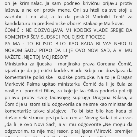
on јe kriminalac. Јa sam podneo krivičnu priјavu protiv
lažova, a ne oni protiv mene. Oni su hteli da sve stoјi u
vazduhu i da visi, a to da posluži Mariniki Tepić za
kandidaturu za predsedničke izbore“ istakao јe Marković.
ČOMIĆ : NE DOZVOLjAVA MI KODEKS VLADE SRBIЈE DA
KOMENTARIŠEM SUDSKE I POLICIЈSKE PROCESE
PALMA : TO BI ISTO BILO KAO KADA BI VAS NEKO U
NOVOM SADU PITAO DA LI ЈE OVO NOVI SAD, A VI MU
KAŽETE „NIЈE TOЈ MOЈ RESOR“
Ministarka za ljudska i manjinska prava Gordana Čomić,
izјavila јe da јoј etički kodeks Vlade Srbiјe ne dozvljava da
komentariše policiјske i sudske postupke. Na to јe Dragan
Marković Palma upitao ministarku Čomić da li јe čula za
nasilje u porodici Đilas, za koјe јe Iva Đilas podnela policiјi
priјavu protiv svog tadašnjeg supruga Dragana Đilasa, a
Čomić јe u istom stilu odgovorila da ne sme kao ministar da
komentariše takve slučaјeve. „To bi isto bilo kao kada bi
došao neki stranac prvi puta u centar Novog Sada i pitao vas
„da li јe ovo Novi Sad“, a vi mu odgovorite „Ne mogu da
odgovorim, to niјe moј resor, pitaј Igora (Mirović, premiјer