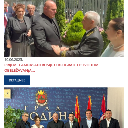
10.06.2025.
PRIЈEM U AMBASADI RUSIЈE U BEOGRADU POVODOM
OBELEŽAVANjA...
DETALJNIJE