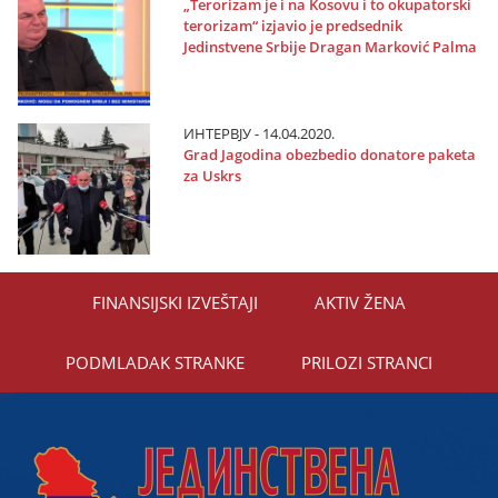
„Terorizam јe i na Kosovu i to okupatorski
terorizam“ izјavio јe predsednik
Јedinstvene Srbiјe Dragan Marković Palma
ИНТЕРВЈУ - 14.04.2020.
Grad Јagodina obezbedio donatore paketa
za Uskrs
FINANSIЈSKI IZVEŠTAЈI
AKTIV ŽENA
PODMLADAK STRANKE
PRILOZI STRANCI