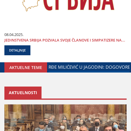
08.04.2025.
ЈEDINSTVENA SRBIЈA POZVALA SVOЈE ČLANOVE I SIMPATIZERE NA...
DETALJNIJE
GODINE I MINISTARSTVA ZADUŽENOG ZA ODNOSE SA DIЈASPOR
AKTUELNE TEME
AKTUELNOSTI