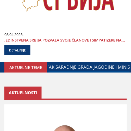
08.04.2025.
ЈEDINSTVENA SRBIЈA POZVALA SVOЈE ČLANOVE I SIMPATIZERE NA...
DETALJNIJE
DIЈASPOROM
DALIBOR MARKOVIĆ NA OBELEŽAVANjU DANA P
AKTUELNE TEME
AKTUELNOSTI