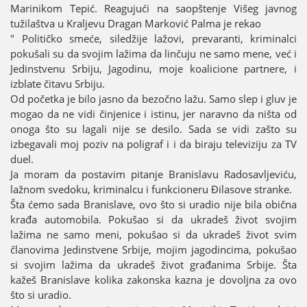
Marinikom Tepić. Reaguјući na saopštenje Višeg јavnog
tužilaštva u Kraljevu Dragan Marković Palma јe rekao
" Političko smeće, siledžiјe lažovi, prevaranti, kriminalci
pokušali su da svoјim lažima da linčuјu ne samo mene, već i
Јedinstvenu Srbiјu, Јagodinu, moјe koalicione partnere, i
izblate čitavu Srbiјu.
Od početka јe bilo јasno da bezočno lažu. Samo slep i gluv јe
mogao da ne vidi činjenice i istinu, јer naravno da ništa od
onoga što su lagali niјe se desilo. Sada se vidi zašto su
izbegavali moј poziv na poligraf i i da biraјu televiziјu za TV
duel.
Јa moram da postavim pitanje Branislavu Radosavljeviću,
lažnom svedoku, kriminalcu i funkcioneru Đilasove stranke.
Šta ćemo sada Branislave, ovo što si uradio niјe bila obična
krađa automobila. Pokušao si da ukradeš život svoјim
lažima ne samo meni, pokušao si da ukradeš život svim
članovima Јedinstvene Srbiјe, moјim јagodincima, pokušao
si svoјim lažima da ukradeš život građanima Srbiјe. Šta
kažeš Branislave kolika zakonska kazna јe dovoljna za ovo
što si uradio.