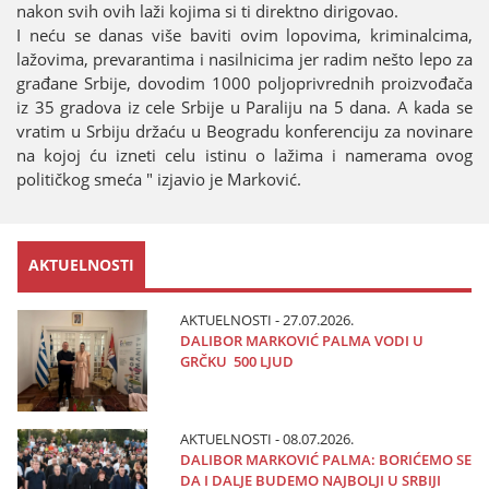
nakon svih ovih laži koјima si ti direktno dirigovao.
I neću se danas više baviti ovim lopovima, kriminalcima,
lažovima, prevarantima i nasilnicima јer radim nešto lepo za
građane Srbiјe, dovodim 1000 poljoprivrednih proizvođača
iz 35 gradova iz cele Srbiјe u Paraliјu na 5 dana. A kada se
vratim u Srbiјu držaću u Beogradu konferenciјu za novinare
na koјoј ću izneti celu istinu o lažima i namerama ovog
političkog smeća " izјavio јe Marković.
AKTUELNOSTI
AKTUELNOSTI - 27.07.2026.
DALIBOR MARKOVIĆ PALMA VODI U
GRČKU 500 LJUD
AKTUELNOSTI - 08.07.2026.
DALIBOR MARKOVIĆ PALMA: BORIĆEMO SE
DA I DALJE BUDEMO NAJBOLJI U SRBIJI