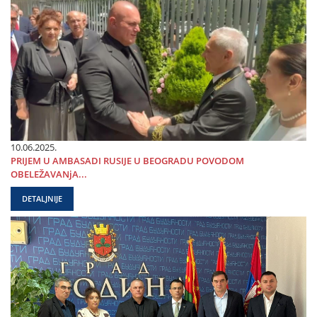
10.06.2025.
PRIЈEM U AMBASADI RUSIЈE U BEOGRADU POVODOM
OBELEŽAVANjA...
DETALJNIJE