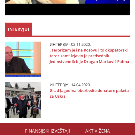
INTERVJUI
ИНТЕРВЈУ - 02.11.2020.
„Terorizam јe i na Kosovu i to okupatorski
terorizam“ izјavio јe predsednik
Јedinstvene Srbiјe Dragan Marković Palma
ИНТЕРВЈУ - 14.04.2020.
Grad Јagodina obezbedio donatore paketa
za Uskrs
FINANSIЈSKI IZVEŠTAЈI
AKTIV ŽENA