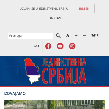
UČLANI SE U JEDINSTVENU SRBIJU
BILTEN
LINKOVI
ЋИР
LAT
IZDVAJAMO