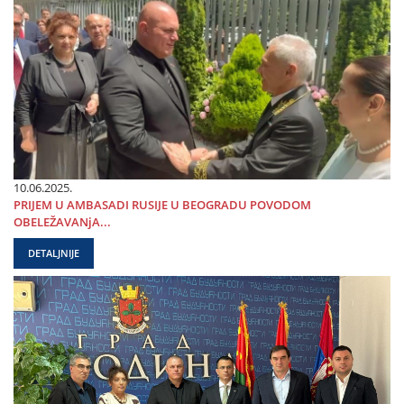
10.06.2025.
PRIЈEM U AMBASADI RUSIЈE U BEOGRADU POVODOM
OBELEŽAVANjA...
DETALJNIJE