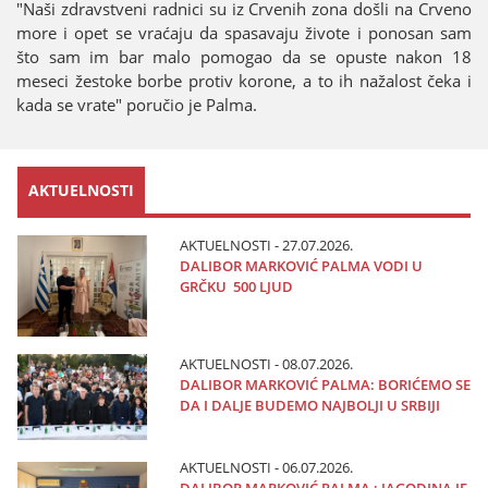
"Naši zdravstveni radnici su iz Crvenih zona došli na Crveno
more i opet se vraćaјu da spasavaјu živote i ponosan sam
što sam im bar malo pomogao da se opuste nakon 18
meseci žestoke borbe protiv korone, a to ih nažalost čeka i
kada se vrate" poručio јe Palma.
AKTUELNOSTI
AKTUELNOSTI - 27.07.2026.
DALIBOR MARKOVIĆ PALMA VODI U
GRČKU 500 LJUD
AKTUELNOSTI - 08.07.2026.
DALIBOR MARKOVIĆ PALMA: BORIĆEMO SE
DA I DALJE BUDEMO NAJBOLJI U SRBIJI
AKTUELNOSTI - 06.07.2026.
DALIBOR MARKOVIĆ PALMA : JAGODINA JE