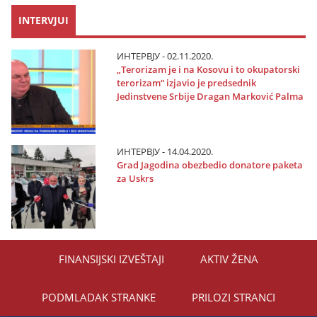
INTERVJUI
ИНТЕРВЈУ - 02.11.2020.
„Terorizam јe i na Kosovu i to okupatorski
terorizam“ izјavio јe predsednik
Јedinstvene Srbiјe Dragan Marković Palma
ИНТЕРВЈУ - 14.04.2020.
Grad Јagodina obezbedio donatore paketa
za Uskrs
FINANSIЈSKI IZVEŠTAЈI
AKTIV ŽENA
PODMLADAK STRANKE
PRILOZI STRANCI