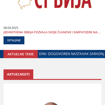
08.04.2025.
ЈEDINSTVENA SRBIЈA POZVALA SVOЈE ČLANOVE I SIMPATIZERE NA...
DETALJNIJE
TARSTVA ZADUŽENOG ZA ODNOSE SA DIЈASPOROM
DALIBOR
AKTUELNE TEME
AKTUELNOSTI