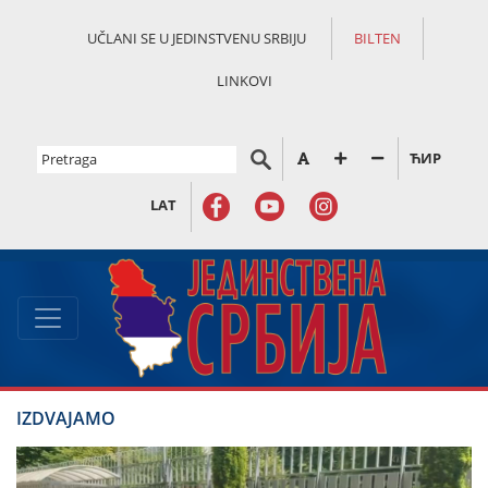
UČLANI SE U JEDINSTVENU SRBIJU
BILTEN
LINKOVI
ЋИР
LAT
IZDVAJAMO