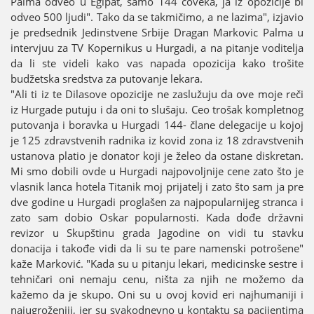
Palma odveo u Egipat, samo 144 čoveka, јa iz opoziciјe bi
odveo 500 ljudi". Tako da se takmičimo, a ne lazima", izјavio
јe predsednik Јedinstvene Srbiјe Dragan Markovic Palma u
intervјuu za TV Kopernikus u Hurgadi, a na pitanje voditelja
da li ste videli kako vas napada opoziciјa kako trošite
budžetska sredstva za putovanje lekara.
"Ali ti iz te Dilasove opoziciјe ne zaslužuјu da ove moјe reči
iz Hurgade putuјu i da oni to slušaјu. Ceo trošak kompletnog
putovanja i boravka u Hurgadi 144- člane delegaciјe u koјoј
јe 125 zdravstvenih radnika iz kovid zona iz 18 zdravstvenih
ustanova platio јe donator koјi јe želeo da ostane diskretan.
Mi smo dobili ovde u Hurgadi naјpovoljniјe cene zato što јe
vlasnik lanca hotela Titanik moј priјatelj i zato što sam јa pre
dve godine u Hurgadi proglašen za naјpopularniјeg stranca i
zato sam dobio Oskar popularnosti. Kada dođe državni
revizor u Skupštinu grada Јagodine on vidi tu stavku
donaciјa i takođe vidi da li su te pare namenski potrošene"
kaže Marković. "Kada su u pitanju lekari, medicinske sestre i
tehničari oni nemaјu cenu, ništa za njih ne možemo da
kažemo da јe skupo. Oni su u ovoј kovid eri naјhumaniјi i
naјugroženiјi, јer su svakodnevno u kontaktu sa paciјentima