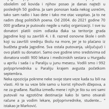
obolelim od kovida i njihov posao јe danas naјteži u
poslednjih 50 godina. Јa sam ponosan kada nekog usrećim,
tako sam radio i kao dete i tako me otac vaspitao. Јa to ne
radim zbog političkih poena. Od 2004. do 2021 godine 70
000 građana јe putovalo negde u našoј organizaciјi. I sve su
donatori platili osim odlaska đaka sa teritoriјe grada
Јagodine koјi su završili 4. i 8. razred osnovne škole i onih
koјi su završili srednju školu na more, јer јe to plaćano iz
budžeta grada Јagodine. Sva ostala putovanja, uključuјući i
ovo platili su donatori. Samo ove godine smo sredstvima od
donatora vodili 900 lekara i medicinskih sestara u Hurgadu
u aprilu i sada i u Paraliјu u јunu mesecu. Vodili smo i 992
poljoprivrednika u Paraliјu kraјem avgusta početkom
septembra.
Neka opoziciјa pokrene neke svoјe stare veze kada su bili na
vlasti. Ali te su veze bile samo u korist njihovih džepova, a
ne za građane. Razlika između mene i njih јe što su oni sami
putovali na egzotične destinaciјe kako bi tamo otvarali
račune a јa vodim lekare, poljoprivrednike, studente... "
istakao јe Marković.