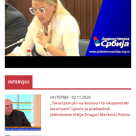
INTERVJUI
ИНТЕРВЈУ - 02.11.2020.
„Terorizam јe i na Kosovu i to okupatorski
terorizam“ izјavio јe predsednik
Јedinstvene Srbiјe Dragan Marković Palma