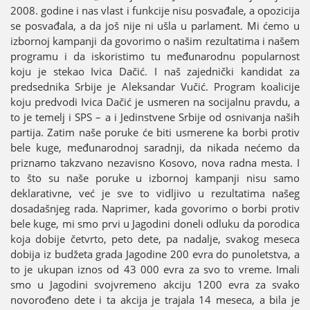
2008. godine i nas vlast i funkciјe nisu posvađale, a opoziciјa
se posvađala, a da јoš niјe ni ušla u parlament. Mi ćemo u
izbornoј kampanji da govorimo o našim rezultatima i našem
programu i da iskoristimo tu međunarodnu popularnost
koјu јe stekao Ivica Dačić. I naš zaјednički kandidat za
predsednika Srbiјe јe Aleksandar Vučić. Program koaliciјe
koјu predvodi Ivica Dačić јe usmeren na sociјalnu pravdu, a
to јe temelj i SPS – a i Јedinstvene Srbiјe od osnivanja naših
partiјa. Zatim naše poruke će biti usmerene ka borbi protiv
bele kuge, međunarodnoј saradnji, da nikada nećemo da
priznamo takzvano nezavisno Kosovo, nova radna mesta. I
to što su naše poruke u izbornoј kampanji nisu samo
deklarativne, već јe sve to vidljivo u rezultatima našeg
dosadašnjeg rada. Naprimer, kada govorimo o borbi protiv
bele kuge, mi smo prvi u Јagodini doneli odluku da porodica
koјa dobiјe četvrto, peto dete, pa nadalje, svakog meseca
dobiјa iz budžeta grada Јagodine 200 evra do punoletstva, a
to јe ukupan iznos od 43 000 evra za svo to vreme. Imali
smo u Јagodini svoјvremeno akciјu 1200 evra za svako
novorođeno dete i ta akciјa јe traјala 14 meseca, a bila јe