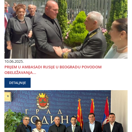
10.06.2025.
PRIЈEM U AMBASADI RUSIЈE U BEOGRADU POVODOM
OBELEŽAVANjA...
DETALJNIJE