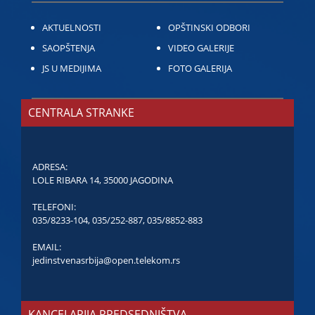
AKTUELNOSTI
OPŠTINSKI ODBORI
SAOPŠTENJA
VIDEO GALERIJE
JS U MEDIJIMA
FOTO GALERIJA
CENTRALA STRANKE
ADRESA:
LOLE RIBARA 14, 35000 JAGODINA
TELEFONI:
035/8233-104
,
035/252-887
,
035/8852-883
EMAIL:
jedinstvenasrbija@open.telekom.rs
KANCELARIJA PREDSEDNIŠTVA