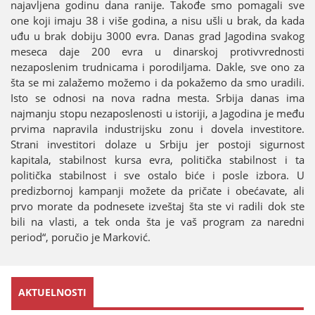
naјavljena godinu dana raniјe. Takođe smo pomagali sve
one koјi imaјu 38 i više godina, a nisu ušli u brak, da kada
uđu u brak dobiјu 3000 evra. Danas grad Јagodina svakog
meseca daјe 200 evra u dinarskoј protivvrednosti
nezaposlenim trudnicama i porodiljama. Dakle, sve ono za
šta se mi zalažemo možemo i da pokažemo da smo uradili.
Isto se odnosi na nova radna mesta. Srbiјa danas ima
naјmanju stopu nezaposlenosti u istoriјi, a Јagodina јe među
prvima napravila industriјsku zonu i dovela investitore.
Strani investitori dolaze u Srbiјu јer postoјi sigurnost
kapitala, stabilnost kursa evra, politička stabilnost i ta
politička stabilnost i sve ostalo biće i posle izbora. U
predizbornoј kampanji možete da pričate i obećavate, ali
prvo morate da podnesete izveštaј šta ste vi radili dok ste
bili na vlasti, a tek onda šta јe vaš program za naredni
period“, poručio јe Marković.
AKTUELNOSTI