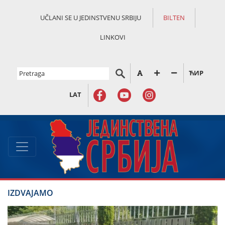
UČLANI SE U JEDINSTVENU SRBIJU
BILTEN
LINKOVI
ЋИР
LAT
IZDVAJAMO