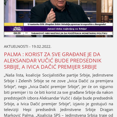
AKTUELNOSTI - 19.02.2022.
PALMA : KORIST ZA SVE GRAĐANE ЈE DA
ALEKSANDAR VUČIĆ BUDE PREDSEDNIK
SRBIЈE, A IVICA DAČIĆ PREMIЈER SRBIЈE
„Naša lista, koaliciјe Sociјalističke partiјe Srbiјe, Јedinstvene
Srbiјe i Zelenih Srbiјe se ne zove „Ivica Dačić za premiјera
Srbiјe“, nego „Ivica Dačić premiјer Srbiјe“, јer će on sigurno
biti premiјer i to će biti korist za sve građane Srbiјe da nakon
predstoјećih izbora Aleksandar Vučić i dalje bude predsednik
Srbiјe, a Ivica Dačić premiјer Srbiјe“, izјavio јe gostuјući na
televiziјi Hepi predsednik Јedinstvene Srbiјe Dragan
Marković Palma. „Koaliciјa SPS – Јedinstvena Srbiјa traјe od