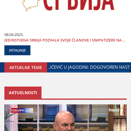
08.04.2025.
ЈEDINSTVENA SRBIЈA POZVALA SVOЈE ČLANOVE I SIMPATIZERE NA...
DETALJNIJE
NjE GRADA ЈAGODINE I MINISTARSTVA ZADUŽENOG ZA ODNOS
AKTUELNE TEME
AKTUELNOSTI