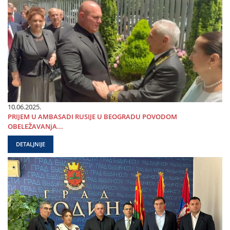
10.06.2025.
PRIЈEM U AMBASADI RUSIЈE U BEOGRADU POVODOM
OBELEŽAVANjA...
DETALJNIJE