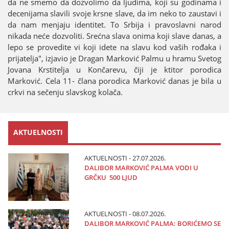
da ne smemo da dozvolimo da ljudima, koјi su godinama i
deceniјama slavili svoјe krsne slave, da im neko to zaustavi i
da nam menjaјu identitet. To Srbiјa i pravoslavni narod
nikada neće dozvoliti. Srećna slava onima koјi slave danas, a
lepo se provedite vi koјi idete na slavu kod vaših rođaka i
priјatelja", izјavio јe Dragan Marković Palmu u hramu Svetog
Јovana Krstitelja u Končarevu, čiјi јe ktitor porodica
Marković. Cela 11- člana porodica Marković danas јe bila u
crkvi na sečenju slavskog kolača.
AKTUELNOSTI
AKTUELNOSTI - 27.07.2026.
DALIBOR MARKOVIĆ PALMA VODI U
GRČKU 500 LJUD
AKTUELNOSTI - 08.07.2026.
DALIBOR MARKOVIĆ PALMA: BORIĆEMO SE