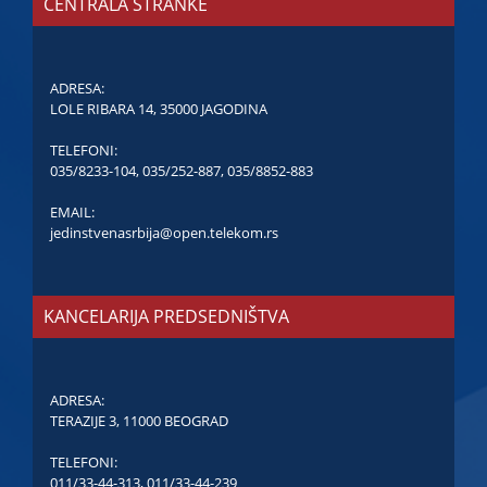
CENTRALA STRANKE
ADRESA:
LOLE RIBARA 14, 35000 JAGODINA
TELEFONI:
035/8233-104
,
035/252-887
,
035/8852-883
EMAIL:
jedinstvenasrbija@open.telekom.rs
KANCELARIJA PREDSEDNIŠTVA
ADRESA:
TERAZIJE 3, 11000 BEOGRAD
TELEFONI:
011/33-44-313
,
011/33-44-239