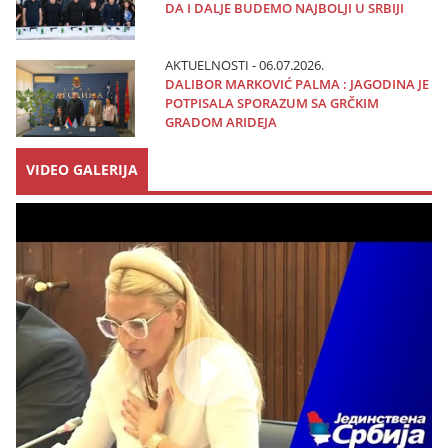
DA I DALJE BUDEMO NAJBOLJI U SRBIJI
AKTUELNOSTI - 06.07.2026.
DALIBOR MARKOVIĆ PALMA : JAGODINA JE
POTPISALA SPORAZUM SA GRČKIM
GRADOM ARIDEJA
VIDEO GALERIJA