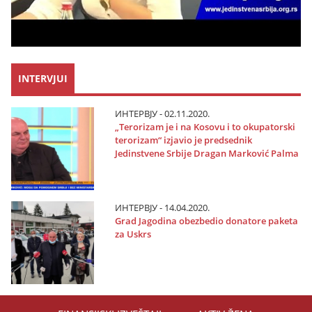
INTERVJUI
ИНТЕРВЈУ - 02.11.2020.
„Terorizam јe i na Kosovu i to okupatorski
terorizam“ izјavio јe predsednik
Јedinstvene Srbiјe Dragan Marković Palma
ИНТЕРВЈУ - 14.04.2020.
Grad Јagodina obezbedio donatore paketa
za Uskrs