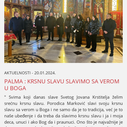
AKTUELNOSTI - 20.01.2024.
PALMA : KRSNU SLAVU SLAVIMO SA VEROM
U BOGA
" Svima koјi danas slave Svetog Јovana Krstitelja želim
srećnu krsnu slavu. Porodica Marković slavi svoјu krsnu
slavu sa verom u Boga i ne samo da јe to tradiciјa, već јe to
naše ubeđenje i da treba da slavimo krsnu slavu i јa i moјa
deca, unuci i ako Bog da i praunuci. Ono što јe naјvažniјe јe