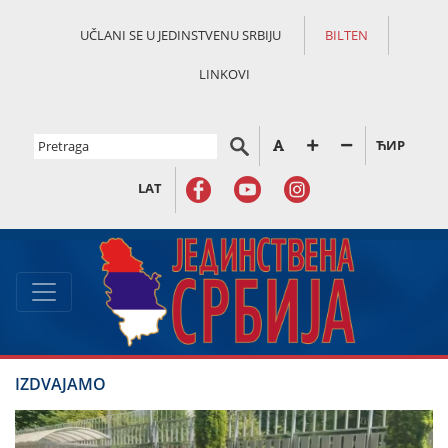
UČLANI SE U JEDINSTVENU SRBIJU
BILTEN
LINKOVI
ЋИР
LAT
IZDVAJAMO