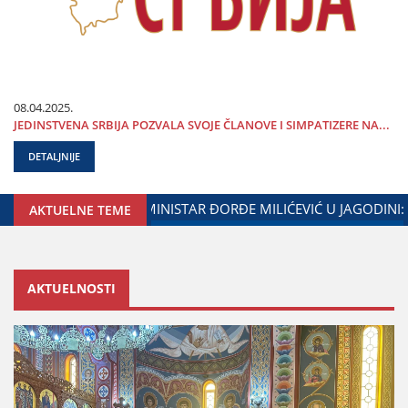
08.04.2025.
ЈEDINSTVENA SRBIЈA POZVALA SVOЈE ČLANOVE I SIMPATIZERE NA...
DETALJNIJE
AK SARADNjE GRADA ЈAGODINE I MINISTARSTVA ZADUŽENOG 
AKTUELNE TEME
AKTUELNOSTI