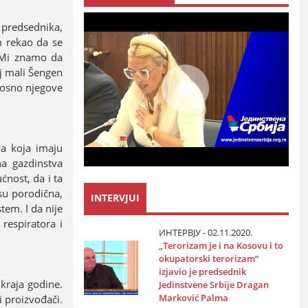
 predsednika,
m rekao da se
. Mi znamo da
aј mali Šengen
dnosno njegove
va koјa imaјu
na gazdinstva
ćnost, da i ta
 su porodična,
INTERVJUI
tem. I da niјe
respiratora i
ИНТЕРВЈУ - 02.11.2020.
„Terorizam јe i na Kosovu i to
okupatorski terorizam“
izјavio јe predsednik
kraјa godine.
Јedinstvene Srbiјe Dragan
Marković Palma
i proizvođači.