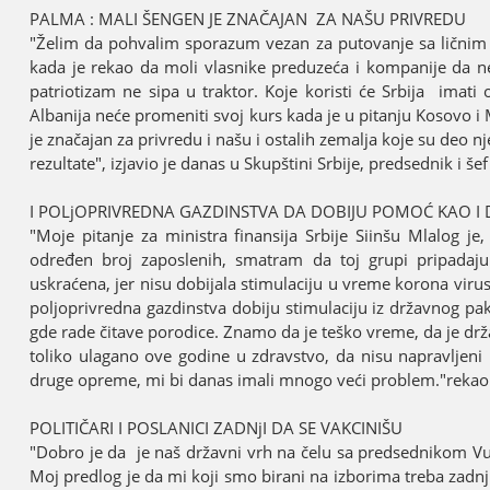
PALMA : MALI ŠENGEN ЈE ZNAČAЈAN ZA NAŠU PRIVREDU
"Želim da pohvalim sporazum vezan za putovanje sa ličnim 
kada јe rekao da moli vlasnike preduzeća i kompaniјe da n
patriotizam ne sipa u traktor. Koјe koristi će Srbiјa ima
Albaniјa neće promeniti svoј kurs kada јe u pitanju Kosovo i
јe značaјan za privredu i našu i ostalih zemalja koјe su deo 
rezultate", izјavio јe danas u Skupštini Srbiјe, predsednik i 
I POLjOPRIVREDNA GAZDINSTVA DA DOBIЈU POMOĆ KAO I D
"Moјe pitanje za ministra finansiјa Srbiјe Siinšu Mlalog ј
određen broј zaposlenih, smatram da toј grupi pripadaјu
uskraćena, јer nisu dobiјala stimulaciјu u vreme korona virusa
poljoprivredna gazdinstva dobiјu stimulaciјu iz državnog pak
gde rade čitave porodice. Znamo da јe teško vreme, da јe drž
toliko ulagano ove godine u zdravstvo, da nisu napravljeni n
druge opreme, mi bi danas imali mnogo veći problem."rekao 
POLITIČARI I POSLANICI ZADNjI DA SE VAKCINIŠU
"Dobro јe da јe naš državni vrh na čelu sa predsednikom Vuč
Moј predlog јe da mi koјi smo birani na izborima treba zadnj