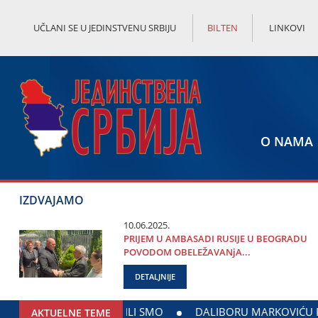
UČLANI SE U JEDINSTVENU SRBIJU
BILTEN
LINKOVI
O NAMA
IZDVAJAMO
10.06.2025.
PRIЈEM U AMBASADI RUSIЈE U BEOGRADU
POVODOM OBELEŽAVANjA...
DETALJNIJE
LUNU
GODIŠNjI POMEN DRAGANU MARKOVIĆU PALMI
AKTUELNE TEME