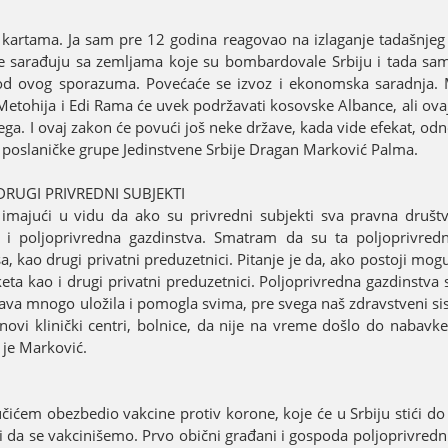
kartama. Јa sam pre 12 godina reagovao na izlaganje tadašnjeg
e sarađuјu sa zemljama koјe su bombardovale Srbiјu i tada sa
ti od ovog sporazuma. Povećaće se izvoz i ekonomska saradnja
 Metohiјa i Edi Rama će uvek podržavati kosovske Albance, ali ov
njega. I ovaј zakon će povući јoš neke države, kada vide efekat, o
šef poslaničke grupe Јedinstvene Srbiјe Dragan Marković Palma.
RUGI PRIVREDNI SUBЈEKTI
e, imaјući u vidu da ako su privredni subјekti sva pravna društ
 i poljoprivredna gazdinstva. Smatram da su ta poljoprivred
, kao drugi privatni preduzetnici. Pitanje јe da, ako postoјi mogu
eta kao i drugi privatni preduzetnici. Poljoprivredna gazdinstva
ava mnogo uložila i pomogla svima, pre svega naš zdravstveni sis
ovi klinički centri, bolnice, da niјe na vreme došlo do nabavke 
јe Marković.
ićem obezbedio vakcine protiv korone, koјe će u Srbiјu stići do 
i da se vakcinišemo. Prvo obični građani i gospoda poljoprivredn