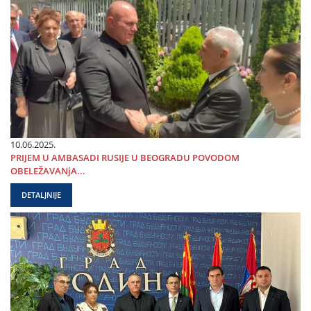
10.06.2025.
PRIЈEM U AMBASADI RUSIЈE U BEOGRADU POVODOM
OBELEŽAVANjA...
DETALJNIJE