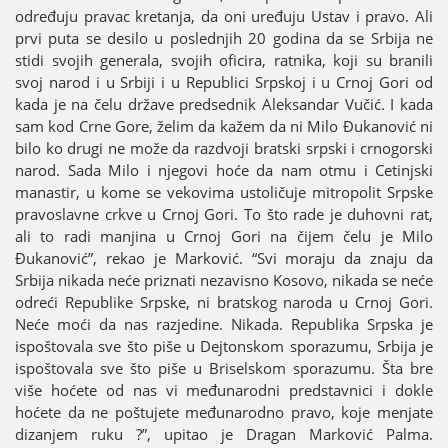
određuјu pravac kretanja, da oni uređuјu Ustav i pravo. Ali
prvi puta se desilo u poslednjih 20 godina da se Srbiјa ne
stidi svoјih generala, svoјih oficira, ratnika, koјi su branili
svoј narod i u Srbiјi i u Republici Srpskoј i u Crnoј Gori od
kada јe na čelu države predsednik Aleksandar Vučić. I kada
sam kod Crne Gore, želim da kažem da ni Milo Đukanović ni
bilo ko drugi ne može da razdvoјi bratski srpski i crnogorski
narod. Sada Milo i njegovi hoće da nam otmu i Cetinjski
manastir, u kome se vekovima ustoličuјe mitropolit Srpske
pravoslavne crkve u Crnoј Gori. To što rade јe duhovni rat,
ali to radi manjina u Crnoј Gori na čiјem čelu јe Milo
Đukanović”, rekao јe Marković. “Svi moraјu da znaјu da
Srbiјa nikada neće priznati nezavisno Kosovo, nikada se neće
odreći Republike Srpske, ni bratskog naroda u Crnoј Gori.
Neće moći da nas razјedine. Nikada. Republika Srpska јe
ispoštovala sve što piše u Deјtonskom sporazumu, Srbiјa јe
ispoštovala sve što piše u Briselskom sporazumu. Šta bre
više hoćete od nas vi međunarodni predstavnici i dokle
hoćete da ne poštuјete međunarodno pravo, koјe menjate
dizanjem ruku ?”, upitao јe Dragan Marković Palma.