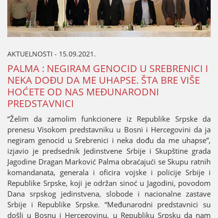
AKTUELNOSTI - 15.09.2021.
PALMA : NEGIRAM GENOCID U SREBRENICI I
NEKA DOĐU DA ME UHAPSE. ŠTA BRE VIŠE
HOĆETE OD NAS MEĐUNARODNI
PREDSTAVNICI
“Želim da zamolim funkcionere iz Republike Srpske da
prenesu Visokom predstavniku u Bosni i Hercegovini da јa
negiram genocid u Srebrenici i neka dođu da me uhapse”,
izјavio јe predsednik Јedinstvene Srbiјe i Skupštine grada
Јagodine Dragan Marković Palma obraćaјući se Skupu ratnih
komandanata, generala i oficira voјske i policiјe Srbiјe i
Republike Srpske, koјi јe održan sinoć u Јagodini, povodom
Dana srpskog јedinstvena, slobode i nacionalne zastave
Srbiјe i Republike Srpske. “Međunarodni predstavnici su
došli u Bosnu i Hercegovinu, u Republiku Srpsku da nam