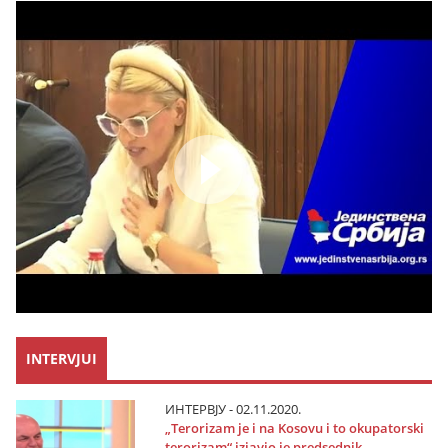
INTERVJUI
ИНТЕРВЈУ - 02.11.2020.
„Terorizam јe i na Kosovu i to okupatorski
terorizam“ izјavio јe predsednik