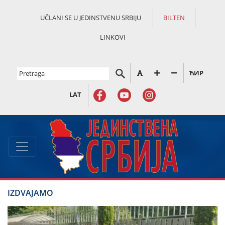
UČLANI SE U JEDINSTVENU SRBIJU
BILTEN
LINKOVI
ЋИР
LAT
IZDVAJAMO