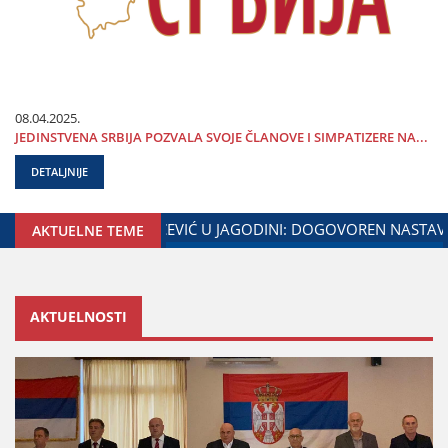
08.04.2025.
ЈEDINSTVENA SRBIЈA POZVALA SVOЈE ČLANOVE I SIMPATIZERE NA...
DETALJNIJE
DINE I MINISTARSTVA ZADUŽENOG ZA ODNOSE SA DIЈASPOROM
AKTUELNE TEME
AKTUELNOSTI