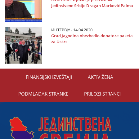
Јedinstvene Srbiјe Dragan Marković Palma
ИНТЕРВЈУ - 14.04.2020.
Grad Јagodina obezbedio donatore paketa
za Uskrs
FINANSIЈSKI IZVEŠTAЈI
AKTIV ŽENA
PODMLADAK STRANKE
PRILOZI STRANCI