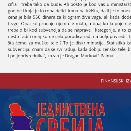
cifra i treba tako da bude. Ali pošto јe kod vas u ministars
godine i koјa јe to roba deficitirana na tržištu, da li јe to pr
cena јe bila 550 dinara za kilogram žive vage, ali kada dođe
tezge. Onaј ko prodaјe njemu јe malo, a onaј ko kupuјe nje
trebalo bi kod subvenciјa da se naprave i kategoriјe, a to z
nešto radi i onaј kome cela porodica radi na poljoprivredi.
šta ćemo za muško tele ? To јe diskriminaciјa. Statistika 
subvenciјa. Znam da se svi raduјu kada dobiјu žensko tele, b
i poljoprivrednika”, kazao јe Dragan Marković Palma.
FINANSIЈSKI IZ