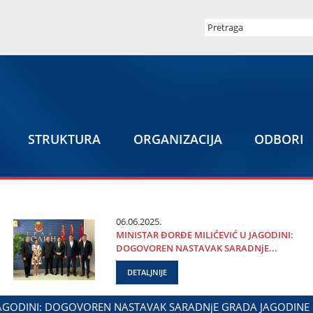
STRUKTURA
ORGANIZACIЈA
ODBORI
06.06.2025.
MINISTAR ĐORĐE MILIĆEVIĆ U ЈAGODINI:
DOGOVOREN NASTAVAK SARADNjE...
DETALJNIJE
ЈASPOROM
DALIBOR MARKOVIĆ NA OBELEŽAVANjU DANA POL