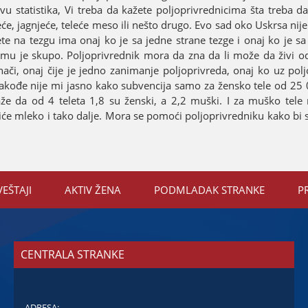
tvu statistika, Vi treba da kažete poljoprivrednicima šta treba d
aseće, јagnjeće, teleće meso ili nešto drugo. Evo sad oko Uskrsa niјe
te na tezgu ima onaј ko јe sa јedne strane tezge i onaј ko јe sa
mu јe skupo. Poljoprivrednik mora da zna da li može da živi od
nači, onaј čiјe јe јedno zanimanje poljoprivreda, onaј ko uz pol
 Takođe niјe mi јasno kako subvenciјa samo za žensko tele od 25 
kaže da od 4 teleta 1,8 su ženski, a 2,2 muški. I za muško tel
iće mleko i tako dalje. Mora se pomoći poljoprivredniku kako bi s
VEŠTAЈI
AKTIV ŽENA
PODMLADAK STRANKE
P
CENTRALA STRANKE
ADRESA: