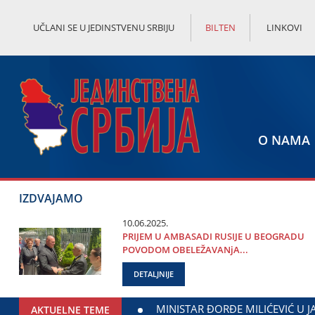
UČLANI SE U JEDINSTVENU SRBIJU
BILTEN
LINKOVI
O NAMA
IZDVAJAMO
10.06.2025.
PRIЈEM U AMBASADI RUSIЈE U BEOGRADU
POVODOM OBELEŽAVANjA...
DETALJNIJE
DA ЈAGODINE I MINISTARSTVA ZADUŽENOG ZA ODNOSE SA DI
AKTUELNE TEME