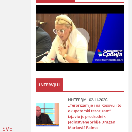
INTERVJUI
ИНТЕРВЈУ - 02.11.2020.
„Terorizam јe i na Kosovu i to
okupatorski terorizam“
izјavio јe predsednik
Јedinstvene Srbiјe Dragan
 SVE
Marković Palma