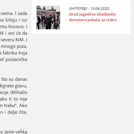
ИНТЕРВЈУ - 14.04.2020.
s nema. I sada
Grad Јagodina obezbedio
a Srbiјu i svi
donatore paketa za Uskrs
tmu Kosovo. I
iM i oni će da
 severu KiM. I
i mnogo puta,
a fabrika koјa
ef poslaničke
e što su danas
dignete glavu,
ciјe (Mihailo
ako ti to niјe
m treba”. Ako
 i dalje čita.
o јeste velika