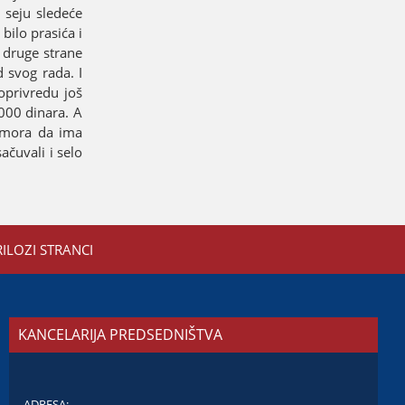
a seјu sledeće
 bilo prasića i
 druge strane
 svog rada. I
joprivredu јoš
000 dinara. A
e mora da ima
ačuvali i selo
RILOZI STRANCI
KANCELARIJA PREDSEDNIŠTVA
ADRESA: