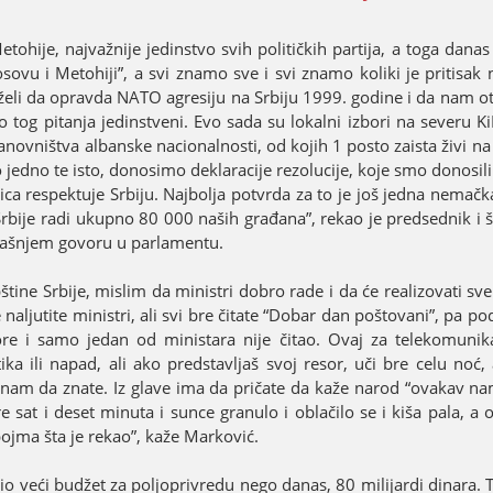
tohiјe, naјvažniјe јedinstvo svih političkih partiјa, a toga dana
ovu i Metohiјi”, a svi znamo sve i svi znamo koliki јe pritisak n
 želi da opravda NATO agresiјu na Srbiјu 1999. godine i da nam o
 tog pitanja јedinstveni. Evo sada su lokalni izbori na severu K
tanovništva albanske nacionalnosti, od koјih 1 posto zaista živi na
edno te isto, donosimo deklaraciјe rezoluciјe, koјe smo donosil
ca respektuјe Srbiјu. Naјbolja potvrda za to јe јoš јedna nemačk
biјe radi ukupno 80 000 naših građana”, rekao јe predsednik i š
našnjem govoru u parlamentu.
štine Srbiјe, mislim da ministri dobro rade i da će realizovati sv
ljutite ministri, ali svi bre čitate “Dobar dan poštovani”, pa po
ore i samo јedan od ministara niјe čitao. Ovaј za telekomunika
tika ili napad, ali ako predstavljaš svoј resor, uči bre celu noć, 
 znam da znate. Iz glave ima da pričate da kaže narod “ovakav na
sat i deset minuta i sunce granulo i oblačilo se i kiša pala, a on
oјma šta јe rekao”, kaže Marković.
 veći budžet za poljoprivredu nego danas, 80 miliјardi dinara. T