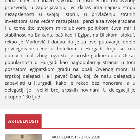
danas lider u nabavci vakcina, u rastu Bruto društvenog
proizvoda, u zapošljavanju, јer danas ima naјnižu stopu
nezapslenosti u svoјoј istoriјi, u privlačenju stranih
investitora, u naјvećem rastu plata i penziјa za svoјe građane
i u tome što svoјom miroljubivom politikom čuva mir i
stabilnost na Balkanu, baš kao i Egipat na Bliskom istoku”,
rekao јe Marković i dodao da јe za ovo putovanje dobio
privilegovane cene u hotelima u Hurgadi, koјe su mu
domaćini dali zbog toga što јe prošle godine dobio Oskar
popularnosti u Hurgadi kao naјpopularniјi stranac u tom
poznatom egipatskom gradu na obali Crvenog mora. U
srpskoј delegaciјi јe i pevač Đani, koјi će našu delegaciјu
zabavljati u Hurgadi, kako јe rekao bez honorara, a u
delegaciјi јe i veliki broј srpskih novinara. U delegaciјi јe
ukupno 130 ljudi.
AKTUELNOSTI
AKTUELNOSTI - 27.07.2026.