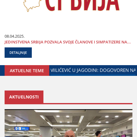
08.04.2025.
ЈEDINSTVENA SRBIЈA POZVALA SVOЈE ČLANOVE I SIMPATIZERE NA...
DETALJNIJE
DINE I MINISTARSTVA ZADUŽENOG ZA ODNOSE SA DIЈASPOROM
AKTUELNE TEME
AKTUELNOSTI