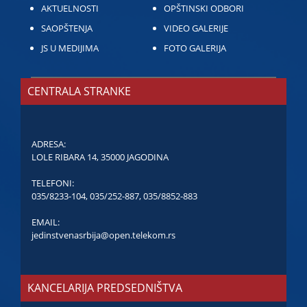
AKTUELNOSTI
OPŠTINSKI ODBORI
SAOPŠTENJA
VIDEO GALERIJE
JS U MEDIJIMA
FOTO GALERIJA
CENTRALA STRANKE
ADRESA:
LOLE RIBARA 14, 35000 JAGODINA
TELEFONI:
035/8233-104
,
035/252-887
,
035/8852-883
EMAIL:
jedinstvenasrbija@open.telekom.rs
KANCELARIJA PREDSEDNIŠTVA