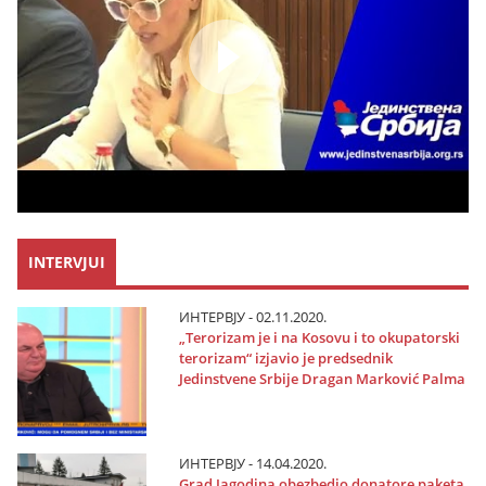
INTERVJUI
ИНТЕРВЈУ - 02.11.2020.
„Terorizam јe i na Kosovu i to okupatorski
terorizam“ izјavio јe predsednik
Јedinstvene Srbiјe Dragan Marković Palma
ИНТЕРВЈУ - 14.04.2020.
Grad Јagodina obezbedio donatore paketa