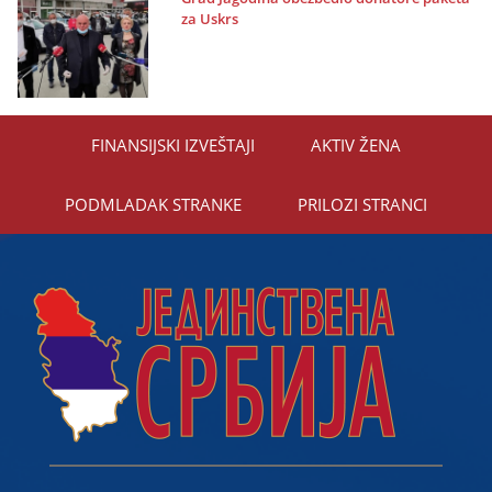
za Uskrs
FINANSIЈSKI IZVEŠTAЈI
AKTIV ŽENA
PODMLADAK STRANKE
PRILOZI STRANCI