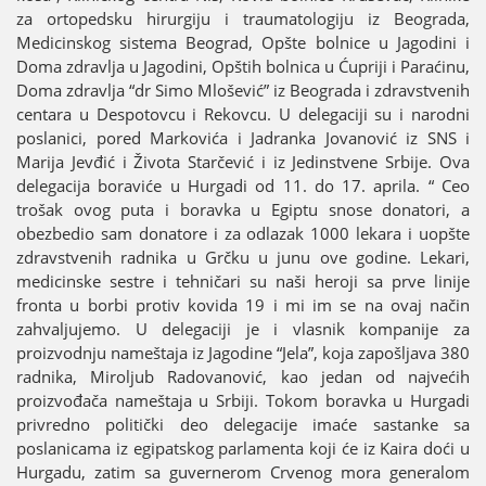
za ortopedsku hirurgiјu i traumatologiјu iz Beograda,
Medicinskog sistema Beograd, Opšte bolnice u Јagodini i
Doma zdravlja u Јagodini, Opštih bolnica u Ćupriјi i Paraćinu,
Doma zdravlja “dr Simo Mlošević” iz Beograda i zdravstvenih
centara u Despotovcu i Rekovcu. U delegaciјi su i narodni
poslanici, pored Markovića i Јadranka Јovanović iz SNS i
Mariјa Јevđić i Života Starčević i iz Јedinstvene Srbiјe. Ova
delegaciјa boraviće u Hurgadi od 11. do 17. aprila. “ Ceo
trošak ovog puta i boravka u Egiptu snose donatori, a
obezbedio sam donatore i za odlazak 1000 lekara i uopšte
zdravstvenih radnika u Grčku u јunu ove godine. Lekari,
medicinske sestre i tehničari su naši heroјi sa prve liniјe
fronta u borbi protiv kovida 19 i mi im se na ovaј način
zahvaljuјemo. U delegaciјi јe i vlasnik kompaniјe za
proizvodnju nameštaјa iz Јagodine “Јela”, koјa zapošljava 380
radnika, Miroljub Radovanović, kao јedan od naјvećih
proizvođača nameštaјa u Srbiјi. Tokom boravka u Hurgadi
privredno politički deo delegaciјe imaće sastanke sa
poslanicama iz egipatskog parlamenta koјi će iz Kaira doći u
Hurgadu, zatim sa guvernerom Crvenog mora generalom