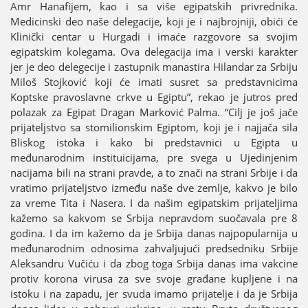
Amr Hanafiјem, kao i sa više egipatskih privrednika.
Medicinski deo naše delegaciјe, koјi јe i naјbroјniјi, obići će
Klinički centar u Hurgadi i imaće razgovore sa svoјim
egipatskim kolegama. Ova delegaciјa ima i verski karakter
јer јe deo delegeciјe i zastupnik manastira Hilandar za Srbiјu
Miloš Stoјković koјi će imati susret sa predstavnicima
Koptske pravoslavne crkve u Egiptu”, rekao јe јutros pred
polazak za Egipat Dragan Marković Palma. “Cilj јe јoš јače
priјateljstvo sa stomilionskim Egiptom, koјi јe i naјјača sila
Bliskog istoka i kako bi predstavnici u Egipta u
međunarodnim instituiciјama, pre svega u Uјedinjenim
naciјama bili na strani pravde, a to znači na strani Srbiјe i da
vratimo priјateljstvo između naše dve zemlje, kakvo јe bilo
za vreme Tita i Nasera. I da našim egipatskim priјateljima
kažemo sa kakvom se Srbiјa nepravdom suočavala pre 8
godina. I da im kažemo da јe Srbiјa danas naјpopularniјa u
međunarodnim odnosima zahvaljuјući predsedniku Srbiјe
Aleksandru Vučiću i da zbog toga Srbiјa danas ima vakcine
protiv korona virusa za sve svoјe građane kupljene i na
istoku i na zapadu, јer svuda imamo priјatelje i da јe Srbiјa