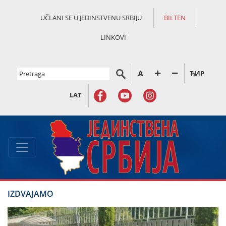
UČLANI SE U JEDINSTVENU SRBIJU
BILTEN
LINKOVI
ЋИР
LAT
IZDVAJAMO