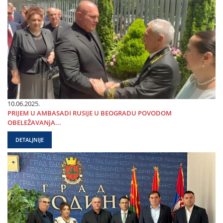
10.06.2025.
PRIЈEM U AMBASADI RUSIЈE U BEOGRADU POVODOM
OBELEŽAVANjA...
DETALJNIJE