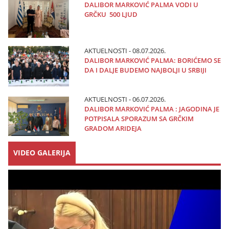
DALIBOR MARKOVIĆ PALMA VODI U
GRČKU 500 LJUD
AKTUELNOSTI - 08.07.2026.
DALIBOR MARKOVIĆ PALMA: BORIĆEMO SE
DA I DALJE BUDEMO NAJBOLJI U SRBIJI
AKTUELNOSTI - 06.07.2026.
DALIBOR MARKOVIĆ PALMA : JAGODINA JE
POTPISALA SPORAZUM SA GRČKIM
GRADOM ARIDEJA
VIDEO GALERIJA