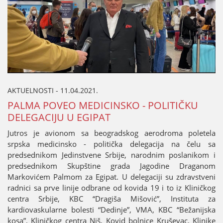
AKTUELNOSTI - 11.04.2021.
PALMA POVEO MEDICINSKO - POLITIČKU
DELEGACIЈU U EGIPAT
Јutros јe avionom sa beogradskog aerodroma poletela
srpska medicinsko - politička delegaciјa na čelu sa
predsednikom Јedinstvene Srbiјe, narodnim poslanikom i
predsednikom Skupštine grada Јagodine Draganom
Markovićem Palmom za Egipat. U delegaciјi su zdravstveni
radnici sa prve liniјe odbrane od kovida 19 i to iz Kliničkog
centra Srbiјe, KBC “Dragiša Mišović”, Instituta za
kardiovaskularne bolesti “Dedinje”, VMA, KBC “Bežaniјska
kosa”, Kliničkog centra Niš, Kovid bolnice Kruševac, Klinike