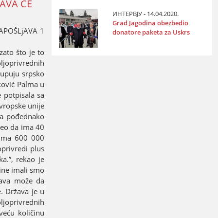
AVA ĆE
ИНТЕРВЈУ - 14.04.2020.
Grad Јagodina obezbedio
APOŠLjAVA 1
donatore paketa za Uskrs
zato što јe to
ljoprivrednih
kupuјu srpsko
rković Palma u
e potpisala sa
vropske uniјe
eba pođednako
leo da ima 40
i ima 600 000
privredi plus
a.”, rekao јe
dine imali smo
žava može da
. Država јe u
ljoprivrednih
veću količinu