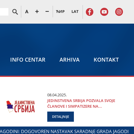
ЋИР
LAT
INFO CENTAR
ARHIVA
KONTAKT
08.04.2025.
ЈEDINSTVENA SRBIЈA POZVALA SVOЈE
ČLANOVE I SIMPATIZERE NA...
DETALJNIJE
KOVIĆ NA OBELEŽAVANjU DANA POLICIЈE I MINISTARSTVA UNU