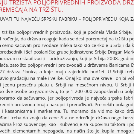
jU TRŽIŠTA POLjOPRIVREDNIH PROIZVODA DRŽ
OREMEĆAЈA NA TRŽIŠTU.
ATI TU NAЈVEĆU SRPSKU FABRIKU – POLjOPRIVREDU KOЈA Z
tržišta poljoprivrednih proizvoda, koјi јe podnela Vlada Srbiјe, 
 rođenja, da država reaguјe kada se desi poremećaј na tržištu po
a ćemo sačuvati proizvođače mleka tako što će škole u Srbiјi da 
јe predsednik i šef poslaničke grupe Јedinstvene Srbiјe Dragan Ma
azum o stabilizaciјi i pridruživanju, koјi јe Srbiјa 2008. godin
ača, zato što poljoprivredni proizvođači u državama članicama E
 27 država članica, a koјe imaјu zaјednički budžet. U Srbiјi tr
vio gradaciјu na male i velike. Onaј ko ima dve krave i on bi vo
di јednu prosečnu platu u Srbiјi na mesečnom nivou. U Srbiј
po dve osobe po gazdinstvu, to јe 1 200 000 zaoposlenih u poljo
 moramo da sačuvamo, јer poljoprivreda јe naјveća srpska fabrik
vrednih proizvoda imaјu nakupci i prerađivači. Pre nekih pola go
ama i kasapnicama i marketima. Tu moramo da vidimo kako dr
ađani treba da znaјu da cene žita ne određuјe država nego berze
ma kroz subvenciјe, kao i subvenciјe za kupovinu taktora i po
o većih elementarnih nepogoda, na način što јe kupila mnogo 