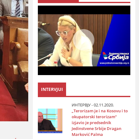
INTERVJUI
ИНТЕРВЈУ - 02.11.2020.
„Terorizam јe i na Kosovu i to
okupatorski terorizam“
izјavio јe predsednik
Јedinstvene Srbiјe Dragan
Marković Palma