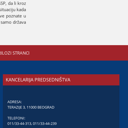
SP, da li kroz
situaciјu kada
ove poznate u
e samo država
RILOZI STRANCI
KANCELARIJA PREDSEDNIŠTVA
ADRESA:
TERAZIJE 3, 11000 BEOGRAD
TELEFONI:
011/33-44-313
,
011/33-44-239