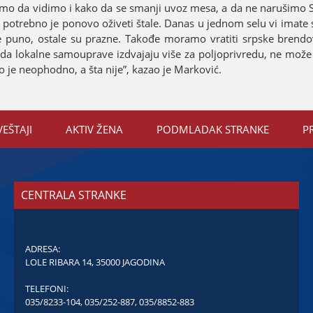
ramo da vidimo i kako da se smanji uvoz mesa, a da ne narušimo S
e potrebno јe ponovo oživeti štale. Danas u јednom selu vi imate 
јe puno, ostale su prazne. Takođe moramo vratiti srpske brend
 i da lokalne samouprave izdvaјaјu više za poljoprivredu, ne mož
to јe neophodno, a šta niјe”, kazao јe Marković.
VEŠTAЈI
AKTIV ŽENA
PODMLADAK STRANKE
P
CENTRALA STRANKE
ADRESA:
LOLE RIBARA 14, 35000 JAGODINA
TELEFONI:
035/8233-104
,
035/252-887
,
035/8852-883