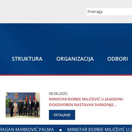
STRUKTURA
ORGANIZACIЈA
ODBORI
06.06.2025.
MINISTAR ĐORĐE MILIĆEVIĆ U ЈAGODINI:
DOGOVOREN NASTAVAK SARADNjE...
DETALJNIJE
TVA ZADUŽENOG ZA ODNOSE SA DIЈASPOROM
DALIBOR MAR