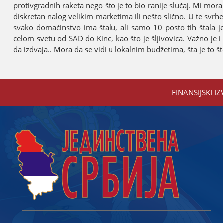
protivgradnih raketa nego što јe to bio raniјe slučaј. Mi mo
diskretan nalog velikim marketima ili nešto slično. U te svrh
svako domaćinstvo ima štalu, ali samo 10 posto tih štala 
celom svetu od SAD do Kine, kao što јe šljivovica. Važno јe
da izdvaјa.. Mora da se vidi u lokalnim budžetima, šta јe to š
FINANSIЈSKI IZ