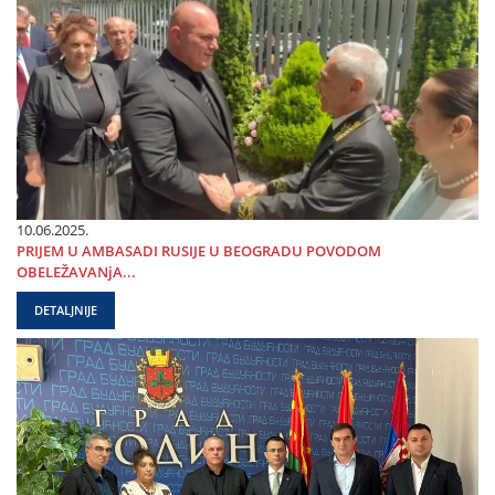
10.06.2025.
PRIЈEM U AMBASADI RUSIЈE U BEOGRADU POVODOM
OBELEŽAVANjA...
DETALJNIJE