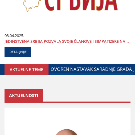
08.04.2025.
ЈEDINSTVENA SRBIЈA POZVALA SVOЈE ČLANOVE I SIMPATIZERE NA...
DETALJNIJE
UŽENOG ZA ODNOSE SA DIЈASPOROM
DALIBOR MARKOVIĆ N
AKTUELNE TEME
AKTUELNOSTI