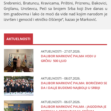
Srebrenici, Bratuncu, Kravicama, Prištini, Prizrenu, Đakovici,
Gnjilanu, Uroševcu, Peći sa broјem Srba koјi žive danas u
tim gradovima i lako će moći da vide nad koјim narodom јe
izvršen i genocid i etničko čišćenje“, kazao јe Marković.
AKTUELNOSTI
AKTUELNOSTI - 27.07.2026.
DALIBOR MARKOVIĆ PALMA VODI U
GRČKU 500 LJUD
AKTUELNOSTI - 08.07.2026.
DALIBOR MARKOVIĆ PALMA: BORIĆEMO SE
DA I DALJE BUDEMO NAJBOLJI U SRBIJI
AKTUELNOSTI - 06.07.2026.
DALIBOR MARKOVIĆ PALMA : JAGODINA JE