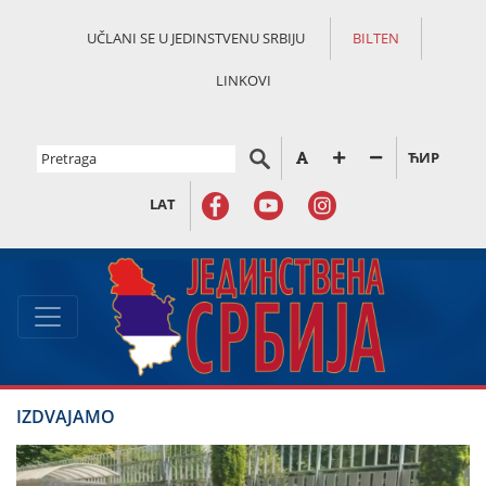
UČLANI SE U JEDINSTVENU SRBIJU
BILTEN
LINKOVI
ЋИР
LAT
IZDVAJAMO