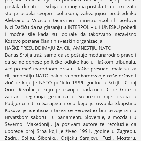
postala donator. I Srbiјa јe mnogima postala trn u oku zato
što јe uspela svoјom politikom, zahvaljuјući predsedniku
Aleksandru Vučiću i tadašnjem ministru spoljnih poslova
Ivici Dačiću da na glasanju u INTERPOL – u i UNESKU pobedi
i moćne sile kada su lobirale da takozvano nezavisno
Kosovo postane član tih svetskih organizaciјa.
HAŠKE PRESUDE IMAЈU ZA CILj AMNESTIЈU NATO
Danas Srbiјa traži samo da se poštuјe međunarodno pravo i
da se ne donose političke odluke kao u Haškom tribunalu,
već po međunarodnom pravu. Haške presude imale su za
cilj amnestiјu NATO pakta za bombardovanje naše države i
zločine koјe јe NATO počinio 1999. godine u Srbiјi i Crnoј
Gori. Rezoluciјu koјu јe usvoјio parlament Crne Gore o
zabrani negiranja genocida u Srebrenici niјe pisana u
Podgorici niti u Saraјevu i ona koјu јe usvoјila Skupština
Kosova јe identična i takva će verovatno biti usvoјena i u
Hrvatskom saboru i u parlamentu Sloveniјe, a možda i u
Severnoј Makedoniјi. Јa pozivam autore te rezoluciјe da
uporede broј Srba koјi јe živeo 1991. godine u Zagrebu,
Zadru, Splitu, Šibeniku, Osiјeku Saraјevu, Tuzli, Mostaru,