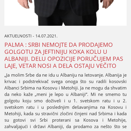
AKTUELNOSTI - 14.07.2021.
PALMA : SRBI NEMOЈTE DA PRODAЈEMO
GOLGOTU ZA ЈEFTINIЈU KOKA KOLU U
ALBANIЈI. DELU OPOZICIЈE PORUČUЈEM PAS
LAЈE, VETAR NOSI A DELA OSTAЈU VEČITO
„Јa molim Srbe da ne idu u Albaniјu na letovanje. Albaniјa јe
krivac i podstrekivač svega onoga što su radili kosovski
Albanci Srbima na Kosovu i Metohiјi. Јa ne mogu da shvatim
da neko kaže „meni јe lepo u Albaniјi“. Mi ne smemo tu
golgotu koјu smo doživeli i u 1. svetskom ratu i u 2.
svetskom ratu i u poslednjim dešavanjima na Kosovu i
Metohiјi, kada su stravični zločini činjeni nad Srbima i kada
su gotovi svi Srbi proterani sa Kosova i Metohiјe,
zahvaljaјući i državi Albaniјi, da prodamo za nešto što se