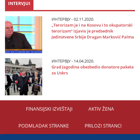
INTERVJUI
ИНТЕРВЈУ - 02.11.2020.
„Terorizam јe i na Kosovu i to okupatorski
terorizam“ izјavio јe predsednik
Јedinstvene Srbiјe Dragan Marković Palma
ИНТЕРВЈУ - 14.04.2020.
Grad Јagodina obezbedio donatore paketa
za Uskrs
FINANSIЈSKI IZVEŠTAЈI
AKTIV ŽENA
PODMLADAK STRANKE
PRILOZI STRANCI