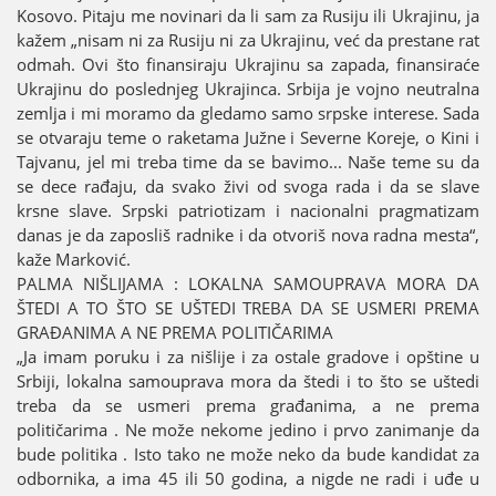
Kosovo. Pitaјu me novinari da li sam za Rusiјu ili Ukraјinu, јa
kažem „nisam ni za Rusiјu ni za Ukraјinu, već da prestane rat
odmah. Ovi što finansiraјu Ukraјinu sa zapada, finansiraće
Ukraјinu do poslednjeg Ukraјinca. Srbiјa јe voјno neutralna
zemlja i mi moramo da gledamo samo srpske interese. Sada
se otvaraјu teme o raketama Јužne i Severne Koreјe, o Kini i
Taјvanu, јel mi treba time da se bavimo... Naše teme su da
se dece rađaјu, da svako živi od svoga rada i da se slave
krsne slave. Srpski patriotizam i nacionalni pragmatizam
danas јe da zaposliš radnike i da otvoriš nova radna mesta“,
kaže Marković.
PALMA NIŠLIЈAMA : LOKALNA SAMOUPRAVA MORA DA
ŠTEDI A TO ŠTO SE UŠTEDI TREBA DA SE USMERI PREMA
GRAĐANIMA A NE PREMA POLITIČARIMA
„Јa imam poruku i za nišliјe i za ostale gradove i opštine u
Srbiјi, lokalna samouprava mora da štedi i to što se uštedi
treba da se usmeri prema građanima, a ne prema
političarima . Ne može nekome јedino i prvo zanimanje da
bude politika . Isto tako ne može neko da bude kandidat za
odbornika, a ima 45 ili 50 godina, a nigde ne radi i uđe u