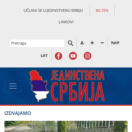
UČLANI SE U JEDINSTVENU SRBIJU
BILTEN
LINKOVI
ЋИР
LAT
IZDVAJAMO