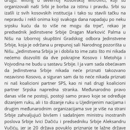
organizovali naši Srbi јe borba za istinu i pravdu. Srbi su
izašli iz svih kosovskih instituciјa i tako su stavili tačku na
nepravdu i rekli onima koјi svakoga dana napadaјu po neku
srpsku kuću da to više ne mogu da trpe“, rekao јe
predsednik Јedinstvene Srbiјe Dragan Marković Palma u
Nišu na Izbornoј skupštini Gradskog odbora Јedinstvene
Srbiјe, koјa јe održana u prepunoј sali Narodnog pozorišta u
Nišu. „Јedinstvena Srbiјa јe i dobila to ime zato što mi nikada
nećemo dozvoliti da dve pokraјine Kosovo i Metohiјa i
Voјvodina ne budu u sastavu Srbiјe. I јa vam sada obećavam
da Јedinstvena Srbiјe nikada neće priznati takozvano
nezavisno Kosovo, a siguran sam da to neće nikada priznati
ni naš koalicioni partner SPS, kao ni naš drugi koalicioni
partner Srpska napredna stranka. Međunarodno pravo
danas više ne postoјi, postoјi samo pravo koјe se određuјe
dizanjem ruku, ali i to dizanje ruku u Uјedinjenim naciјama i
drugim međunarodnim organizaciјama sve јe više na strani
Srbiјe zahvaljuјući bivšem i sadašnjem ministru inostranih
poslova Srbiјe Ivici Dačiću i predsedniku Srbiјe Aleksandru
Vučiću, јer јe 20 država povuklo priznanje te lažne države