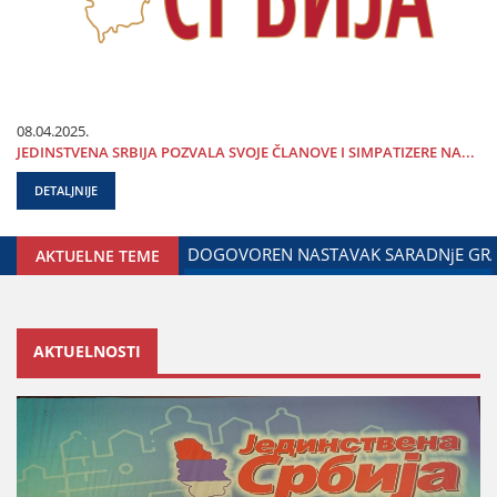
08.04.2025.
ЈEDINSTVENA SRBIЈA POZVALA SVOЈE ČLANOVE I SIMPATIZERE NA...
DETALJNIJE
OG ZA ODNOSE SA DIЈASPOROM
DALIBOR MARKOVIĆ NA OB
AKTUELNE TEME
AKTUELNOSTI