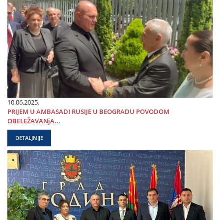
10.06.2025.
PRIЈEM U AMBASADI RUSIЈE U BEOGRADU POVODOM
OBELEŽAVANjA...
DETALJNIJE