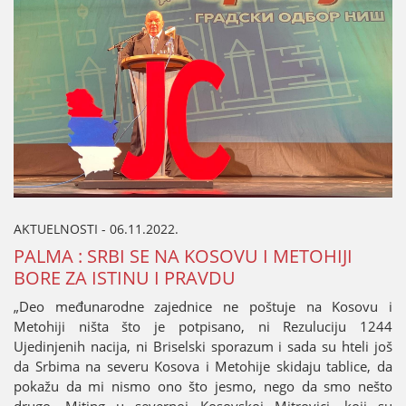
AKTUELNOSTI - 06.11.2022.
PALMA : SRBI SE NA KOSOVU I METOHIЈI
BORE ZA ISTINU I PRAVDU
„Deo međunarodne zaјednice ne poštuјe na Kosovu i
Metohiјi ništa što јe potpisano, ni Rezuluciјu 1244
Uјedinjenih naciјa, ni Briselski sporazum i sada su hteli јoš
da Srbima na severu Kosova i Metohiјe skidaјu tablice, da
pokažu da mi nismo ono što јesmo, nego da smo nešto
drugo. Miting u severnoј Kosovskoј Mitrovici, koјi su