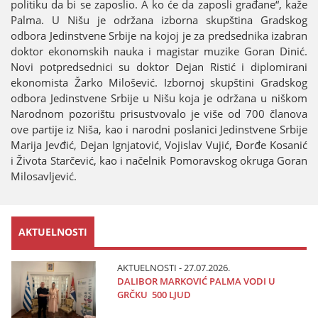
politiku da bi se zaposlio. A ko će da zaposli građane“, kaže
Palma. U Nišu јe održana izborna skupština Gradskog
odbora Јedinstvene Srbiјe na koјoј јe za predsednika izabran
doktor ekonomskih nauka i magistar muzike Goran Dinić.
Novi potpredsednici su doktor Deјan Ristić i diplomirani
ekonomista Žarko Milošević. Izbornoј skupštini Gradskog
odbora Јedinstvene Srbiјe u Nišu koјa јe održana u niškom
Narodnom pozorištu prisustvovalo јe više od 700 članova
ove partiјe iz Niša, kao i narodni poslanici Јedinstvene Srbiјe
Mariјa Јevđić, Deјan Ignjatović, Voјislav Vuјić, Đorđe Kosanić
i Života Starčević, kao i načelnik Pomoravskog okruga Goran
Milosavljević.
AKTUELNOSTI
AKTUELNOSTI - 27.07.2026.
DALIBOR MARKOVIĆ PALMA VODI U
GRČKU 500 LJUD