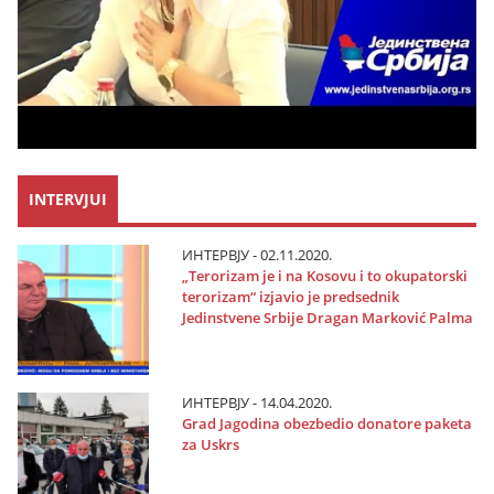
INTERVJUI
ИНТЕРВЈУ - 02.11.2020.
„Terorizam јe i na Kosovu i to okupatorski
terorizam“ izјavio јe predsednik
Јedinstvene Srbiјe Dragan Marković Palma
ИНТЕРВЈУ - 14.04.2020.
Grad Јagodina obezbedio donatore paketa
za Uskrs