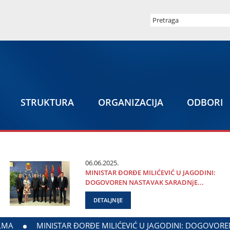
STRUKTURA
ORGANIZACIЈA
ODBORI
06.06.2025.
MINISTAR ĐORĐE MILIĆEVIĆ U ЈAGODINI:
DOGOVOREN NASTAVAK SARADNjE...
DETALJNIJE
RSTVA ZADUŽENOG ZA ODNOSE SA DIЈASPOROM
DALIBOR M