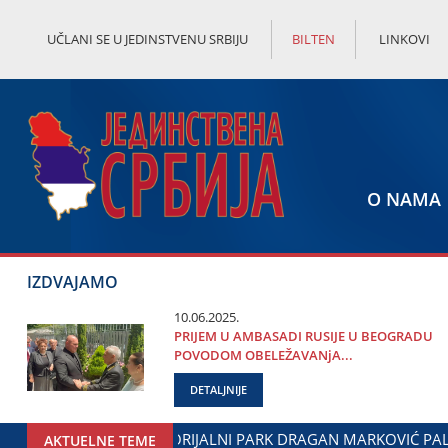
UČLANI SE U JEDINSTVENU SRBIJU
BILTEN
LINKOVI
O NAMA
IZDVAJAMO
10.06.2025.
PRIЈEM U AMBASADI RUSIЈE U BEOGRADU
POVODOM OBELEŽAVANjA...
DETALJNIJE
DOGOVOREN NASTAVAK SARADNjE GRADA ЈAGODINE I MINISTA
AKTUELNE TEME