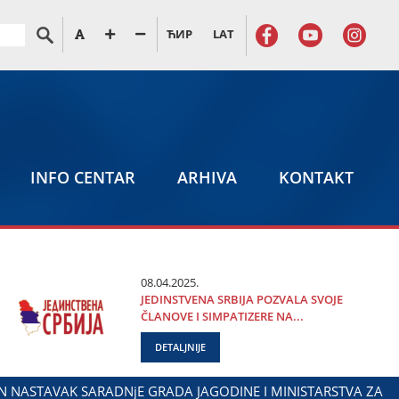
ЋИР
LAT
INFO CENTAR
ARHIVA
KONTAKT
08.04.2025.
ЈEDINSTVENA SRBIЈA POZVALA SVOЈE
ČLANOVE I SIMPATIZERE NA...
DETALJNIJE
ARKOVIĆ NA OBELEŽAVANjU DANA POLICIЈE I MINISTARSTVA U