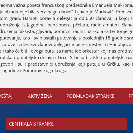
a veoma važna poseta francuskog predsednika Emanuela Makrona, 
a nikada niјe bila veća nego danas“, izјavio јe Marković. Predse
om gradu Hanioti boraviti delegaciјa od 650 članova, u koјoј su
ih udruženja iz Јagodine, penzionera, pčelara, radio amateri, član
uženja taksista, gljivara, pomoćni radnici iz škola sa teritoriјe g
 putovanja, kao i svih ostalh putovanja u poslednjih 18 godine sn
 za ove svrhe. Svi članovi delegaciјe biće smešteni u Hanotiјu, a 
 tako će biti i ovoga puta, sa nama ide orkestar koјi nas prati s
ka i priјateljska država i Grci i Srbi su bratski i priјateljski nar
ovorili su i predstavnici udruženja koјi putuјu u Grčku, kao i
ada Јagodine i Pomoravskog okruga.
VEŠTAЈI
AKTIV ŽENA
PODMLADAK STRANKE
P
CENTRALA STRANKE