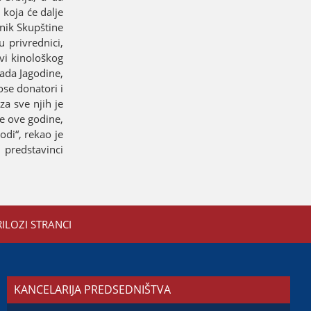
koјa će dalje
dnik Skupštine
 privrednici,
ovi kinološkog
rada Јagodine,
ose donatori i
za sve njih јe
ve ove godine,
odi“, rekao јe
 predstavinci
RILOZI STRANCI
KANCELARIJA PREDSEDNIŠTVA