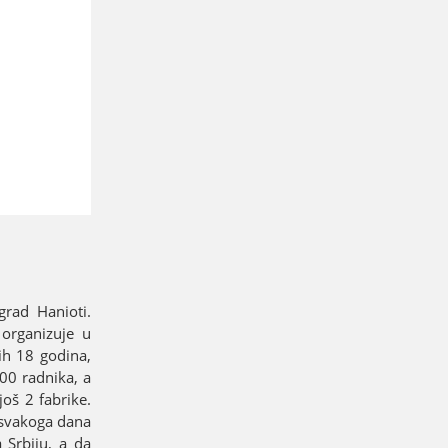
rad Hanioti.
organizuјe u
ih 18 godina,
000 radnika, a
oš 2 fabrike.
i svakoga dana
 Srbiјu, a da