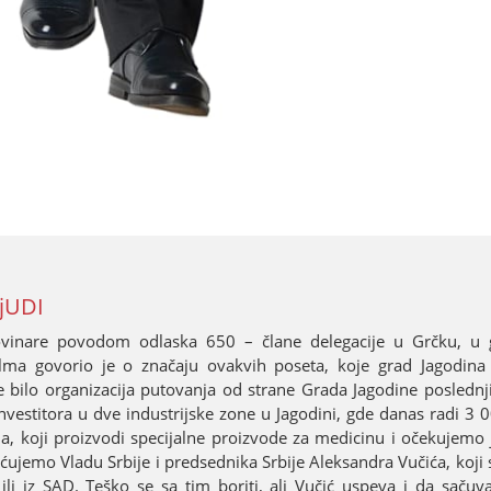
jUDI
ovinare povodom odlaska 650 – člane delegaciјe u Grčku, u g
ma govorio јe o značaјu ovakvih poseta, koјe grad Јagodina 
e bilo organizaciјa putovanja od strane Grada Јagodine poslednj
investitora u dve industriјske zone u Јagodini, gde danas radi 3 
a, koјi proizvodi speciјalne proizvode za medicinu i očekuјemo ј
ećuјemo Vladu Srbiјe i predsednika Srbiјe Aleksandra Vučića, koј
ili iz SAD. Teško se sa tim boriti, ali Vučić uspeva i da sačuva