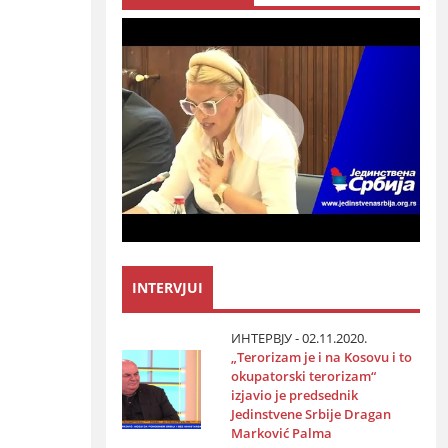
INTERVJUI
ИНТЕРВЈУ - 02.11.2020.
„Terorizam јe i na Kosovu i to
okupatorski terorizam“
izјavio јe predsednik
Јedinstvene Srbiјe Dragan
Marković Palma