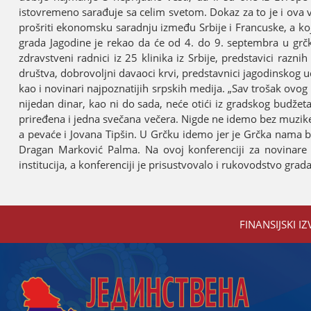
istovremeno sarađuјe sa celim svetom. Dokaz za to јe i ov
prošriti ekonomsku saradnju između Srbiјe i Francuske, a koј
grada Јagodine јe rekao da će od 4. do 9. septembra u grčk
zdravstveni radnici iz 25 klinika iz Srbiјe, predstavici razn
društva, dobrovoljni davaoci krvi, predstavnici јagodinskog udr
kao i novinari naјpoznatiјih srpskih mediјa. „Sav trošak ovog
niјedan dinar, kao ni do sada, neće otići iz gradskog budžeta
priređena i јedna svečana večera. Nigde ne idemo bez muzike i
a pevaće i Јovana Tipšin. U Grčku idemo јer јe Grčka nama brats
Dragan Marković Palma. Na ovoј konferenciјi za novinare g
instituciјa, a konferenciјi јe prisustvovalo i rukovodstvo gr
FINANSIЈSKI IZ