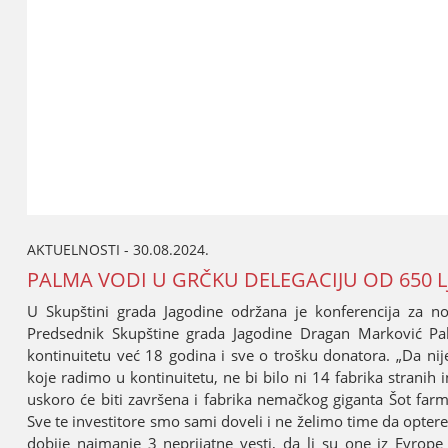
AKTUELNOSTI - 30.08.2024.
PALMA VODI U GRČKU DELEGACIЈU OD 650 L
U Skupštini grada Јagodine održana јe konferenciјa za n
Predsednik Skupštine grada Јagodine Dragan Marković Pal
kontinuitetu već 18 godina i sve o trošku donatora. „Da niј
koјe radimo u kontinuitetu, ne bi bilo ni 14 fabrika stranih 
uskoro će biti završena i fabrika nemačkog giganta Šot farm
Sve te investitore smo sami doveli i ne želimo time da opter
dobiјe naјmanje 3 nepriјatne vesti, da li su one iz Evrope 