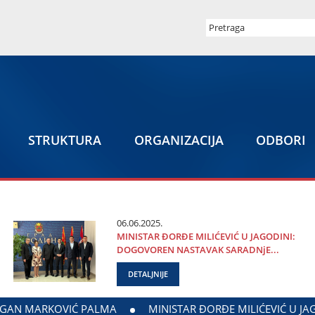
STRUKTURA
ORGANIZACIЈA
ODBORI
06.06.2025.
MINISTAR ĐORĐE MILIĆEVIĆ U ЈAGODINI:
DOGOVOREN NASTAVAK SARADNjE...
DETALJNIJE
OGOVOREN NASTAVAK SARADNjE GRADA ЈAGODINE I MINISTARS