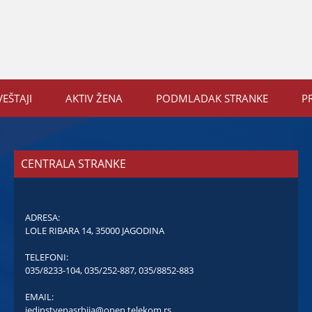
VEŠTAЈI
AKTIV ŽENA
PODMLADAK STRANKE
P
CENTRALA STRANKE
ADRESA:
LOLE RIBARA 14, 35000 JAGODINA
TELEFONI:
035/8233-104
,
035/252-887
,
035/8852-883
EMAIL:
jedinstvenasrbija@open.telekom.rs