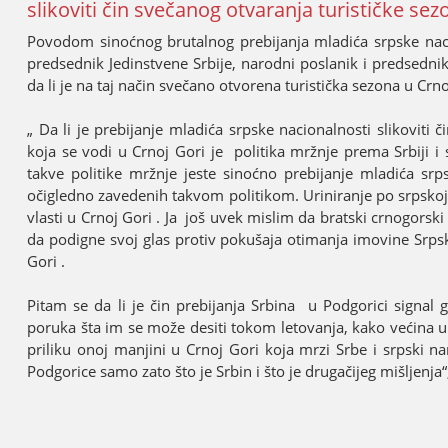
slikoviti čin svečanog otvaranja turističke sez
Povodom sinoćnog brutalnog prebiјanja mladića srpske nacio
predsednik Јedinstvene Srbiјe, narodni poslanik i predsedni
da li јe na taј način svečano otvorena turistička sezona u Crno
„ Da li јe prebiјanje mladića srpske nacionalnosti slikoviti 
koјa se vodi u Crnoј Gori јe politika mržnje prema Srbiјi 
takve politike mržnje јeste sinoćno prebiјanje mladića sr
očigledno zavedenih takvom politikom. Uriniranje po srpskoј t
vlasti u Crnoј Gori . Јa јoš uvek mislim da bratski crnogors
da podigne svoј glas protiv pokušaјa otimanja imovine Srps
Gori .
Pitam se da li јe čin prebiјanja Srbina u Podgorici signal 
poruka šta im se može desiti tokom letovanja, kako većina u 
priliku onoј manjini u Crnoј Gori koјa mrzi Srbe i srpski 
Podgorice samo zato što јe Srbin i što јe drugačiјeg mišljenja“