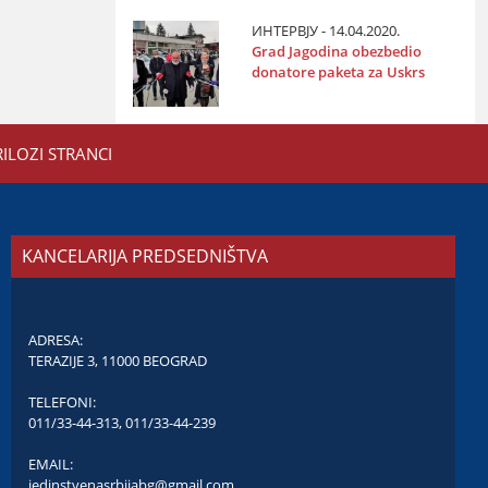
ИНТЕРВЈУ - 14.04.2020.
Grad Јagodina obezbedio
donatore paketa za Uskrs
RILOZI STRANCI
KANCELARIJA PREDSEDNIŠTVA
ADRESA:
TERAZIJE 3, 11000 BEOGRAD
TELEFONI:
011/33-44-313
,
011/33-44-239
EMAIL:
jedinstvenasrbijabg@gmail.com