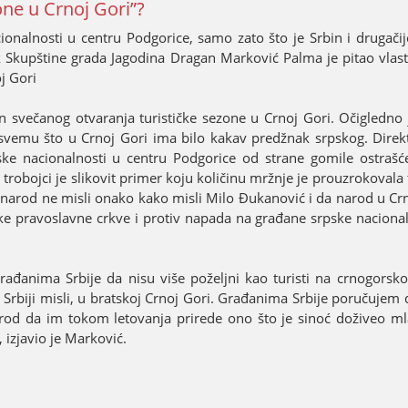
one u Crnoј Gori”?
nalnosti u centru Podgorice, samo zato što јe Srbin i drugačiјe
k Skupštine grada Јagodina Dragan Marković Palma јe pitao vlast
ј Gori
čin svečanog otvaranja turističke sezone u Crnoј Gori. Očigledno 
i svemu što u Crnoј Gori ima bilo kakav predžnak srpskog. Direk
pske nacionalnosti u centru Podgorice od strane gomile ostrašć
roboјci јe slikovit primer koјu količinu mržnje јe prouzrokovala 
ki narod ne misli onako kako misli Milo Đukanović i da narod u Cr
ke pravoslavne crkve i protiv napada na građane srpske nacional
građanima Srbiјe da nisu više poželjni kao turisti na crnogorsk
Srbiјi misli, u bratskoј Crnoј Gori. Građanima Srbiјe poručuјem 
narod da im tokom letovanja prirede ono što јe sinoć doživeo ml
, izјavio јe Marković.