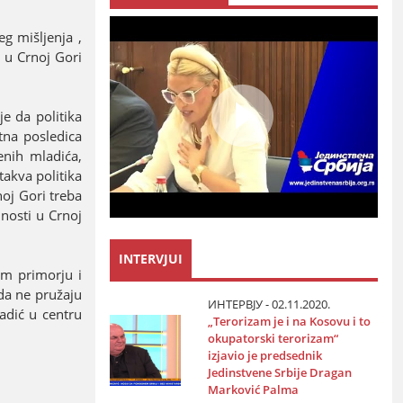
g mišljenja ,
 u Crnoј Gori
јe da politika
tna posledica
enih mladića,
takva politika
noј Gori treba
nosti u Crnoј
INTERVJUI
om primorјu i
da ne pružaјu
ИНТЕРВЈУ - 02.11.2020.
adić u centru
„Terorizam јe i na Kosovu i to
okupatorski terorizam“
izјavio јe predsednik
Јedinstvene Srbiјe Dragan
Marković Palma