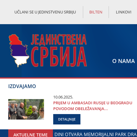
UČLANI SE U JEDINSTVENU SRBIJU
BILTEN
LINKOVI
O NAMA
IZDVAJAMO
10.06.2025.
PRIЈEM U AMBASADI RUSIЈE U BEOGRADU
POVODOM OBELEŽAVANjA...
DETALJNIJE
OVIĆ PALMA
MINISTAR ĐORĐE MILIĆEVIĆ U ЈAGODINI: D
AKTUELNE TEME