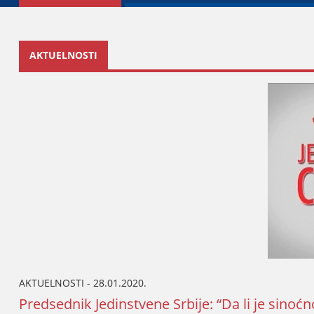
AKTUELNOSTI
AKTUELNOSTI - 28.01.2020.
Predsednik Јedinstvene Srbiјe: “Da li јe sinoć