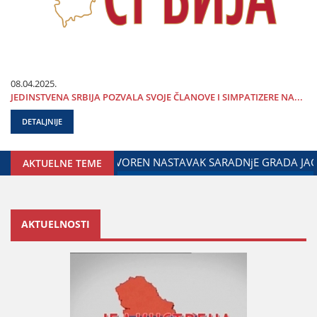
08.04.2025.
ЈEDINSTVENA SRBIЈA POZVALA SVOЈE ČLANOVE I SIMPATIZERE NA...
DETALJNIJE
TARSTVA ZADUŽENOG ZA ODNOSE SA DIЈASPOROM
DALIBOR
AKTUELNE TEME
AKTUELNOSTI