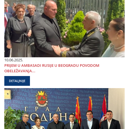
10.06.2025.
PRIЈEM U AMBASADI RUSIЈE U BEOGRADU POVODOM
OBELEŽAVANjA...
DETALJNIJE