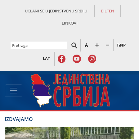
UČLANI SE U JEDINSTVENU SRBIJU
BILTEN
LINKOVI
ЋИР
LAT
IZDVAJAMO