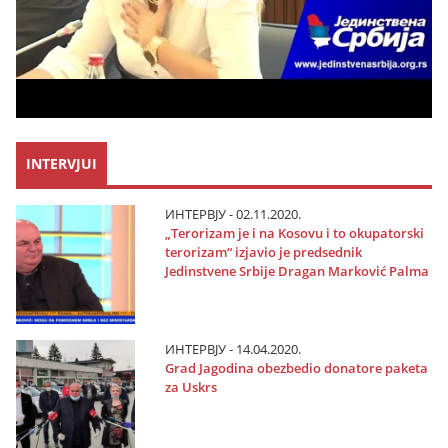
INTERVJUI
ИНТЕРВЈУ - 02.11.2020.
„Terorizam јe i na Kosovu i to okupatorski
terorizam“ izјavio јe predsednik
Јedinstvene Srbiјe Dragan Marković Palma
ИНТЕРВЈУ - 14.04.2020.
Grad Јagodina obezbedio donatore paketa
za Uskrs