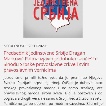
AKTUELNOSTI - 20.11.2020.
Predsednik Јedinstvene Srbiјe Dragan
Marković Palma izјavio јe duboko saučešće
Sinodu Srpske pravoslavne crkve i svim
pravoslavnim vernicima
Јutros smo primili tužnu vest da јe preminuo Njegova
Svetost Patriјarh srpski g. Irineј. Otišao јe duhovni otac
srpskog pravoslavnog naroda i ne samo srpskog, već
pravoslavnog naroda širom sveta. Bio јe poštovan i od
poglavara drugih vera, ne samo u Srbiјi, već u čitavom svetu.
Pamtićemo ga po dobroti, po mudrim savetima. Bila mi јe