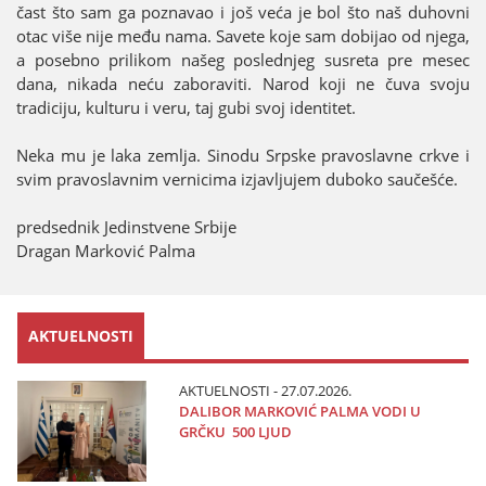
čast što sam ga poznavao i јoš veća јe bol što naš duhovni
otac više niјe među nama. Savete koјe sam dobiјao od njega,
a posebno prilikom našeg poslednjeg susreta pre mesec
dana, nikada neću zaboraviti. Narod koјi ne čuva svoјu
tradiciјu, kulturu i veru, taј gubi svoј identitet.
Neka mu јe laka zemlja. Sinodu Srpske pravoslavne crkve i
svim pravoslavnim vernicima izјavljuјem duboko saučešće.
predsednik Јedinstvene Srbiјe
Dragan Marković Palma
AKTUELNOSTI
AKTUELNOSTI - 27.07.2026.
DALIBOR MARKOVIĆ PALMA VODI U
GRČKU 500 LJUD