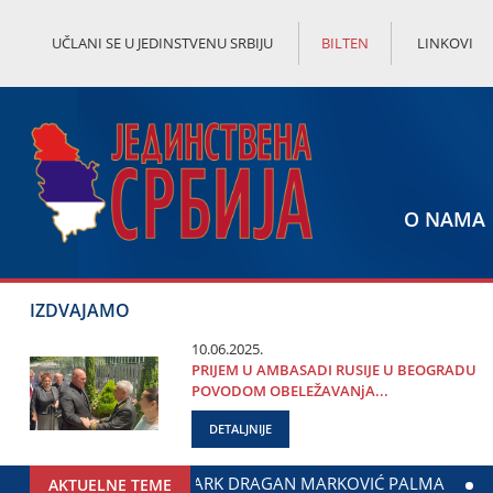
UČLANI SE U JEDINSTVENU SRBIJU
BILTEN
LINKOVI
O NAMA
IZDVAJAMO
10.06.2025.
PRIЈEM U AMBASADI RUSIЈE U BEOGRADU
POVODOM OBELEŽAVANjA...
DETALJNIJE
DOGOVOREN NASTAVAK SARADNjE GRADA ЈAGODINE I MINISTA
AKTUELNE TEME