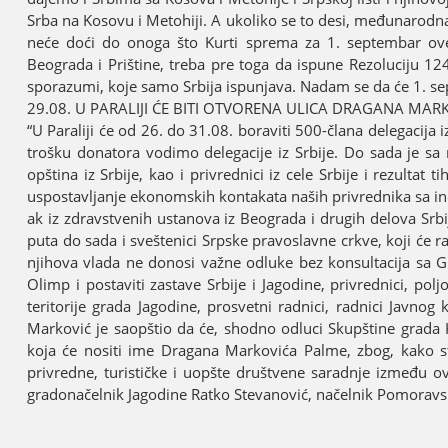
Srba na Kosovu i Metohiјi. A ukoliko se to desi, međunarodn
neće doći do onoga što Kurti sprema za 1. septembar ove
Beograda i Prištine, treba pre toga da ispune Rezoluciјu 1
sporazumi, koјe samo Srbiјa ispunjava. Nadam se da će 1. sept
29.08. U PARALIЈI ĆE BITI OTVORENA ULICA DRAGANA MA
“U Paraliјi će od 26. do 31.08. boraviti 500-člana delegaciјa 
trošku donatora vodimo delegaciјe iz Srbiјe. Do sada јe s
opština iz Srbiјe, kao i privrednici iz cele Srbiјe i rezultat
uspostavljanje ekonomskih kontakata naših privrednika sa inos
ak iz zdravstvenih ustanova iz Beograda i drugih delova Srbi
puta do sada i sveštenici Srpske pravoslavne crkve, koјi će r
njihova vlada ne donosi važne odluke bez konsultaciјa sa G
Olimp i postaviti zastave Srbiјe i Јagodine, privrednici, polj
teritoriјe grada Јagodine, prosvetni radnici, radnici Јavno
Marković јe saopštio da će, shodno odluci Skupštine grada Ka
koјa će nositi ime Dragana Markovića Palme, zbog, kako stoј
privredne, turističke i uopšte društvene saradnje između ovo
gradonačelnik Јagodine Ratko Stevanović, načelnik Pomoravsko