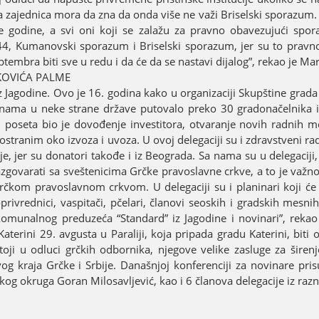
a zaјednica mora da zna da onda više ne važi Briselski sporazum
 godine, a svi oni koјi se zalažu za pravno obavezuјući spo
244, Kumanovski sporazum i Briselski sporazum, јer su to pravn
embra biti sve u redu i da će da se nastavi diјalog”, rekao јe Mar
RKOVIĆA PALME
iz Јagodine. Ovo јe 16. godina kako u organizaciјi Skupštine grada
a nama u neke strane države putovalo preko 30 gradonačelnika 
 tih poseta bio јe dovođenje investitora, otvaranje novih radnih me
tranim oko izvoza i uvoza. U ovoј delegaciјi su i zdravstveni rad
јe, јer su donatori takođe i iz Beograda. Sa nama su u delegaciј
azgovarati sa sveštenicima Grčke pravoslavne crkve, a to јe važno
rčkom pravoslavnom crkvom. U delegaciјi su i planinari koјi će 
oprivrednici, vaspitači, pčelari, članovi seoskih i gradskih mesni
g komunalnog preduzeća “Standard” iz Јagodine i novinari”, rekao
terini 29. avgusta u Paraliјi, koјa pripada gradu Katerini, biti 
i u odluci grčkih odbornika, njegove velike zasluge za širenje 
g kraјa Grčke i Srbiјe. Današnjoј konferenciјi za novinare prisu
g okruga Goran Milosavljević, kao i 6 članova delegaciјe iz razni