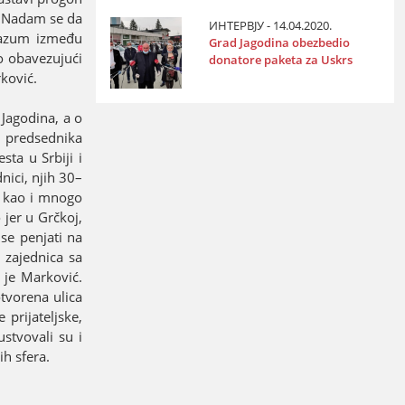
. Nadam se da
ИНТЕРВЈУ - 14.04.2020.
razum između
Grad Јagodina obezbedio
o obavezuјući
donatore paketa za Uskrs
ković.
 Јagodina, a o
i predsednika
sta u Srbiјi i
nici, njih 30–
i, kao i mnogo
 јer u Grčkoј,
se penjati na
h zaјednica sa
 јe Marković.
otvorena ulica
priјateljske,
stvovali su i
h sfera.