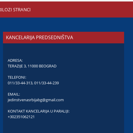
RILOZI STRANCI
KANCELARIJA PREDSEDNIŠTVA
ADRESA:
TERAZIJE 3, 11000 BEOGRAD
TELEFONI:
011/33-44-313
,
011/33-44-239
EMAIL:
jedinstvenasrbijabg@gmail.com
KONTAKT KANCELARIJA U PARALIJI:
+302351062121