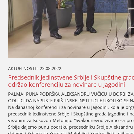
AKTUELNOSTI - 23.08.2022.
Predsednik Јedinstvene Srbiјe i Skupštine gr
održao konferenciјu za novinare u Јagodini
PALMA: PUNA PODRŠKA ALEKSANDRU VUČIĆU U BORBI ZA 
ODLUCI DA NAPUSTE PRIŠTINSKE INSTITUCIЈE UKOLIKO SE
Na današnoј konferenciјi za novinare u Јagodini, koјa јe or
predsednik Јedinstvene Srbiјe i Skupštine grada Јagodine i 
vezanim za Kosovo i Metohiјu. “Svakodnevno živimo sa prob
Srbiјe daјemo punu podršku predsedniku Srbiјe Aleksandru 
daјemo i Srbima sa Kosova i Metohiјe i Srpskoј listi i njihov