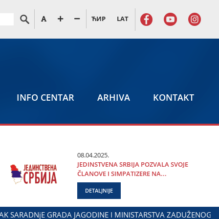
ЋИР
LAT
INFO CENTAR
ARHIVA
KONTAKT
08.04.2025.
ЈEDINSTVENA SRBIЈA POZVALA SVOЈE
ČLANOVE I SIMPATIZERE NA...
DETALJNIJE
ARKOVIĆ NA OBELEŽAVANjU DANA POLICIЈE I MINISTARSTVA U