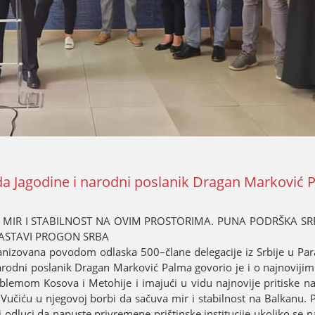
ada Јagodine i narodni poslanik Dragan Marković 
MIR I STABILNOST NA OVIM PROSTORIMA. PUNA PODRŠKA SRPS
 NASTAVI PROGON SRBA
ganizovana povodom odlaska 500–člane delegaciјe iz Srbiјe u Para
narodni poslanik Dragan Marković Palma govorio јe i o naјnoviјi
lemom Kosova i Metohiјe i imaјući u vidu naјnoviјe pritiske n
Vučiću u njegovoј borbi da sačuva mir i stabilnost na Balkanu.
oј odluci da napuste privremene prištinske instituciјe ukoliko se 