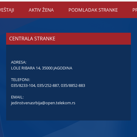
VEŠTAЈI
AKTIV ŽENA
PODMLADAK STRANKE
P
CENTRALA STRANKE
ADRESA:
LOLE RIBARA 14, 35000 JAGODINA
TELEFONI:
035/8233-104
,
035/252-887
,
035/8852-883
EMAIL:
jedinstvenasrbija@open.telekom.rs