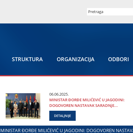
STRUKTURA
ORGANIZACIЈA
ODBORI
06.06.2025.
MINISTAR ĐORĐE MILIĆEVIĆ U ЈAGODINI:
DOGOVOREN NASTAVAK SARADNjE...
DETALJNIJE
RSTVA ZADUŽENOG ZA ODNOSE SA DIЈASPOROM
DALIBOR M