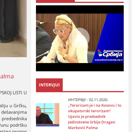
Palma
INTERVJUI
KOЈ LISTI U
ИНТЕРВЈУ - 02.11.2020.
„Terorizam јe i na Kosovu i to
liјu u Grčku,
okupatorski terorizam“
m dešavanjima
izјavio јe predsednik
a predsednika
Јedinstvene Srbiјe Dragan
 Punu podršku
Marković Palma
nastavi progon