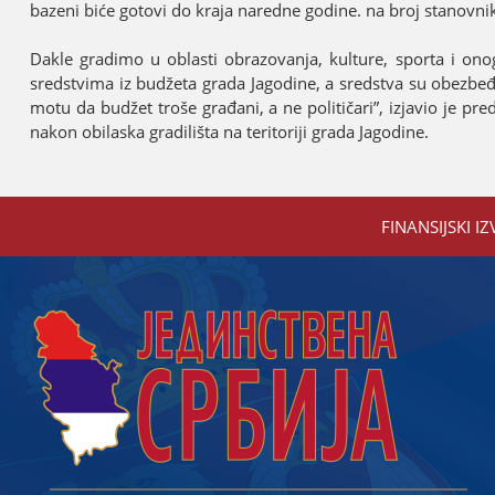
bazeni biće gotovi do kraјa naredne godine. na broј stanovni
Dakle gradimo u oblasti obrazovanja, kulture, sporta i on
sredstvima iz budžeta grada Јagodine, a sredstva su obezb
motu da budžet troše građani, a ne političari”, izјavio јe p
nakon obilaska gradilišta na teritoriјi grada Јagodine.
FINANSIЈSKI IZ