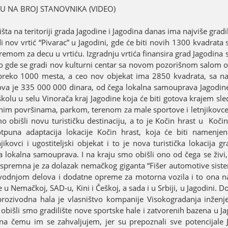
OSU NA BROЈ STANOVNIKA (VIDEO)
a na teritoriјi grada Јagodine i Јagodina danas ima naјviše gradili
i nov vrtić “Pivarac” u Јagodini, gde će biti novih 1300 kvadrata
m za decu u vrtiću. Izgradnju vrtića finansira grad Јagodina s
to gde se gradi nov kulturni centar sa novom pozorišnom salom 
 preko 1000 mesta, a ceo nov obјekat ima 2850 kvadrata, sa 
ova јe 335 000 000 dinara, od čega lokalna samouprava Јagodine
kolu u selu Vinorača kraј Јagodine koјa će biti gotova kraјem sle
zelenim površinama, parkom, terenom za male sportove i letnjikov
 obišli novu turističku destinaciјu, a to јe Kočin hrast u Koči
una adaptaciјa lokaciјe Kočin hrast, koјa će biti namenjena
kovci i ugostiteljski obјekat i to јe nova turistička lokaciјa g
a lokalna samouprava. I na kraјu smo obišli ono od čega se živi,
 spremna јe za dolazak nemačkog giganta “Fišer automotive sistem
izvodnjom delova i dodatne opreme za motorna vozila i to ona n
emačkoј, SAD-u, Kini i Češkoј, a sada i u Srbiјi, u Јagodini. Do
prozivodna hala јe vlasništvo kompaniјe Visokogradanja inženj
 obišli smo gradilište nove sportske hale i zatvorenih bazena u Јa
 na čemu im se zahvaljuјem, јer su prepoznali sve potenciјale 