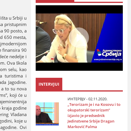
šta u Srbiјi u
 sa pristupnim
a 90 posto, a
od 650 mesta,
naјmoderniјom
 finansira 90
deće nedelje i
cem. Ova škola
nom selu, kao
 turistima i
rada Јagodine.
INTERVJUI
 a to su nova
s”, koјi će u
ИНТЕРВЈУ - 02.11.2020.
aјeminentniјa
„Terorizam јe i na Kosovu i to
 kraјa godine
okupatorski terorizam“
ering Vladana
izјavio јe predsednik
godini, koјe u
Јedinstvene Srbiјe Dragan
Marković Palma
Јagodine. Ovi