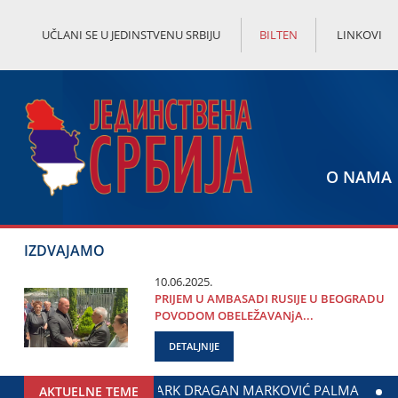
UČLANI SE U JEDINSTVENU SRBIJU
BILTEN
LINKOVI
O NAMA
IZDVAJAMO
10.06.2025.
PRIЈEM U AMBASADI RUSIЈE U BEOGRADU
POVODOM OBELEŽAVANjA...
DETALJNIJE
ORĐE MILIĆEVIĆ U ЈAGODINI: DOGOVOREN NASTAVAK SARADNj
AKTUELNE TEME