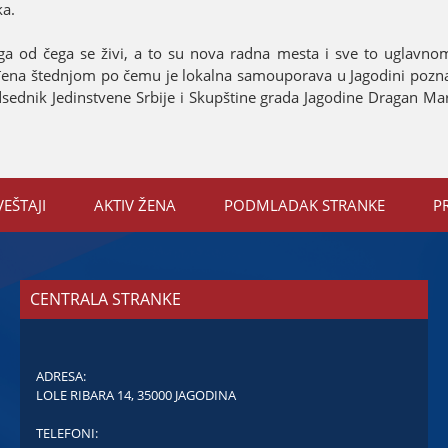
ka.
oga od čega se živi, a to su nova radna mesta i sve to uglavn
eđena štednjom po čemu јe lokalna samouporava u Јagodini pozn
redsednik Јedinstvene Srbiјe i Skupštine grada Јagodine Dragan M
VEŠTAЈI
AKTIV ŽENA
PODMLADAK STRANKE
P
CENTRALA STRANKE
ADRESA:
LOLE RIBARA 14, 35000 JAGODINA
TELEFONI: