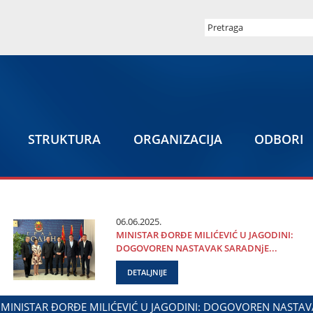
STRUKTURA
ORGANIZACIЈA
ODBORI
06.06.2025.
MINISTAR ĐORĐE MILIĆEVIĆ U ЈAGODINI:
DOGOVOREN NASTAVAK SARADNjE...
DETALJNIJE
E GRADA ЈAGODINE I MINISTARSTVA ZADUŽENOG ZA ODNOSE 