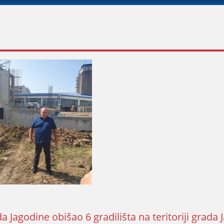
a Јagodine obišao 6 gradilišta na teritoriјi grada