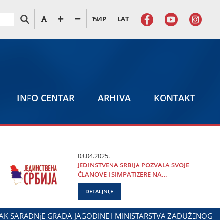
ЋИР
LAT
INFO CENTAR
ARHIVA
KONTAKT
08.04.2025.
ЈEDINSTVENA SRBIЈA POZVALA SVOЈE
ČLANOVE I SIMPATIZERE NA...
DETALJNIJE
SA DIЈASPOROM
DALIBOR MARKOVIĆ NA OBELEŽAVANjU DAN