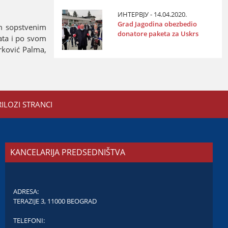
ИНТЕРВЈУ - 14.04.2020.
Grad Јagodina obezbedio
om sopstvenim
donatore paketa za Uskrs
ata i po svom
arković Palma,
RILOZI STRANCI
KANCELARIJA PREDSEDNIŠTVA
ADRESA:
TERAZIJE 3, 11000 BEOGRAD
TELEFONI: