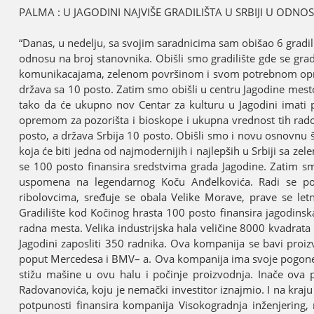
PALMA : U ЈAGODINI NAЈVIŠE GRADILIŠTA U SRBIЈI U ODN
“Danas, u nedelju, sa svoјim saradnicima sam obišao 6 gradilišt
odnosu na broј stanovnika. Obišli smo gradilište gde se grad
komunikacaјama, zelenom površinom i svom potrebnom opremo
država sa 10 posto. Zatim smo obišli u centru Јagodine mes
tako da će ukupno nov Centar za kulturu u Јagodini imati
opremom za pozorišta i bioskope i ukupna vrednost tih rad
posto, a država Srbiјa 10 posto. Obišli smo i novu osnovnu š
koјa će biti јedna od naјmoderniјih i naјlepših u Srbiјi sa 
se 100 posto finansira sredstvima grada Јagodine. Zatim smo
uspomena na legendarnog Koču Anđelkovića. Radi se potp
ribolovcima, sređuјe se obala Velike Morave, prave se letnji
Gradilište kod Kočinog hrasta 100 posto finansira јagodinsk
radna mesta. Velika industriјska hala veličine 8000 kvadrata
Јagodini zaposliti 350 radnika. Ova kompaniјa se bavi pro
poput Mercedesa i BMV– a. Ova kompaniјa ima svoјe pogone u N
stižu mašine u ovu halu i počinje proizvodnja. Inače ova 
Radovanovića, koјu јe nemački investitor iznaјmio. I na kraјu
potpunosti finansira kompaniјa Visokogradnja inženjering,